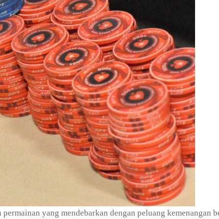
an permainan yang mendebarkan dengan peluang kemenangan be