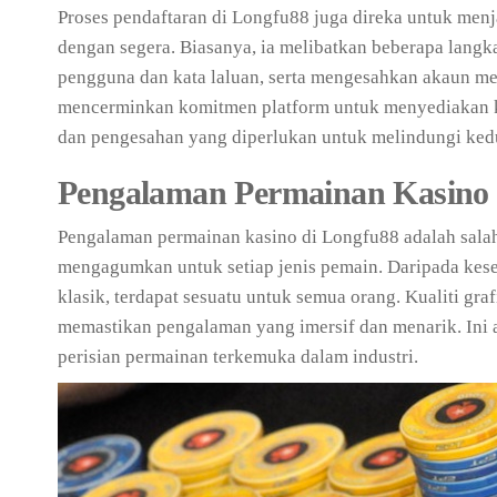
Proses pendaftaran di Longfu88 juga direka untuk me
dengan segera. Biasanya, ia melibatkan beberapa lan
pengguna dan kata laluan, serta mengesahkan akaun mel
mencerminkan komitmen platform untuk menyediakan 
dan pengesahan yang diperlukan untuk melindungi ked
Pengalaman Permainan Kasino
Pengalaman permainan kasino di Longfu88 adalah salah
mengagumkan untuk setiap jenis pemain. Daripada keser
klasik, terdapat sesuatu untuk semua orang. Kualiti gr
memastikan pengalaman yang imersif dan menarik. Ini 
perisian permainan terkemuka dalam industri.