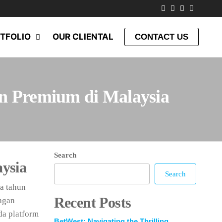
TFOLIO
OUR CLIENTAL
CONTACT US
n Premium di Malaysia
Search
ysia
Search
pa tahun
Recent Posts
ngan
da platform
BetWest: Navigating the Thrilling