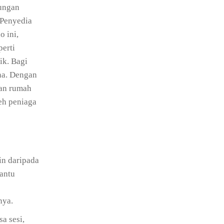
lungan
 Penyedia
o ini,
perti
ik. Bagi
na. Dengan
aan rumah
leh peniaga
in daripada
antu
nya.
a sesi,