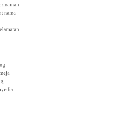
permainan
at nama
elamatan
ang
 meja
ng,
nyedia