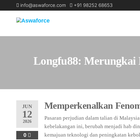
info@aswaforce.com
+91 98252 68653
Aswaforce
Longfu88: Merungkai 
Memperkenalkan Fenome
JUN
12
Pasaran perjudian dalam talian di Malaysi
2026
kebelakangan ini, berubah menjadi hab di
kemajuan teknologi dan peningkatan kebole
0