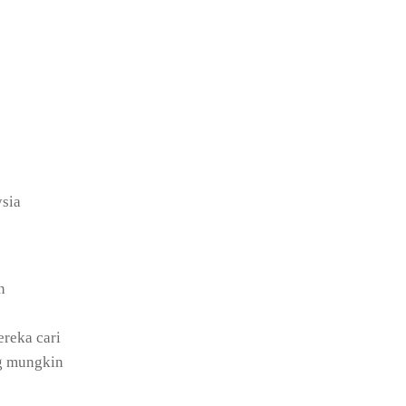
ysia
n
reka cari
ng mungkin