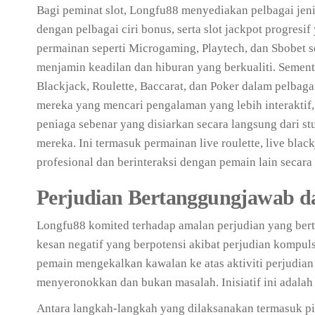
Bagi peminat slot, Longfu88 menyediakan pelbagai jeni
dengan pelbagai ciri bonus, serta slot jackpot progr
permainan seperti Microgaming, Playtech, dan Sbobet s
menjamin keadilan dan hiburan yang berkualiti. Sement
Blackjack, Roulette, Baccarat, dan Poker dalam pelbaga
mereka yang mencari pengalaman yang lebih interaktif
peniaga sebenar yang disiarkan secara langsung dari st
mereka. Ini termasuk permainan live roulette, live blac
profesional dan berinteraksi dengan pemain lain secara
Perjudian Bertanggungjawab d
Longfu88 komited terhadap amalan perjudian yang ber
kesan negatif yang berpotensi akibat perjudian kompu
pemain mengekalkan kawalan ke atas aktiviti perjudian
menyeronokkan dan bukan masalah. Inisiatif ini adala
Antara langkah-langkah yang dilaksanakan termasuk pil