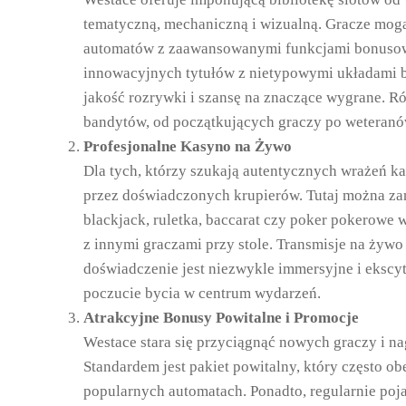
tematyczną, mechaniczną i wizualną. Gracze mo
automatów z zaawansowanymi funkcjami bonusowy
innowacyjnych tytułów z nietypowymi układami b
jakość rozrywki i szansę na znaczące wygrane. R
bandytów, od początkujących graczy po weteran
Profesjonalne Kasyno na Żywo
Dla tych, którzy szukają autentycznych wrażeń 
przez doświadczonych krupierów. Tutaj można zan
blackjack, ruletka, baccarat czy poker pokerowe 
z innymi graczami przy stole. Transmisje na żywo 
doświadczenie jest niezwykle immersyjne i ekscytu
poczucie bycia w centrum wydarzeń.
Atrakcyjne Bonusy Powitalne i Promocje
Westace stara się przyciągnąć nowych graczy i na
Standardem jest pakiet powitalny, który często 
popularnych automatach. Ponadto, regularnie pojaw