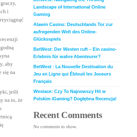
 graczy,
Landscape of International Online
ch i
Gaming
przyciągnąć
Alawin Casino: Deutschlands Tor zur
aufregenden Welt des Online-
recenzji
Glücksspiels
n godną
BetWest: Der Westen ruft – Ein casino-
asyna
Erlebnis für wahre Abenteurer?
y, aby
BetWest : La Nouvelle Destination du
 się na
Jeu en Ligne qui Éblouit les Joueurs
Français
Westace: Czy To Najnowszy Hit w
ki, jeśli
Polskim iGaming? Dogłębna Recenzja!
y na to, że
o
Recent Comments
etnicą
ię
No comments to show.