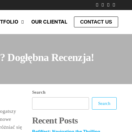
TFOLIO
OUR CLIENTAL
CONTACT US
? Dogłębna Recenzja!
Search
Search
bogatszy
Recent Posts
 nowe
różniać się
BetWest: Navigating the Thrilling