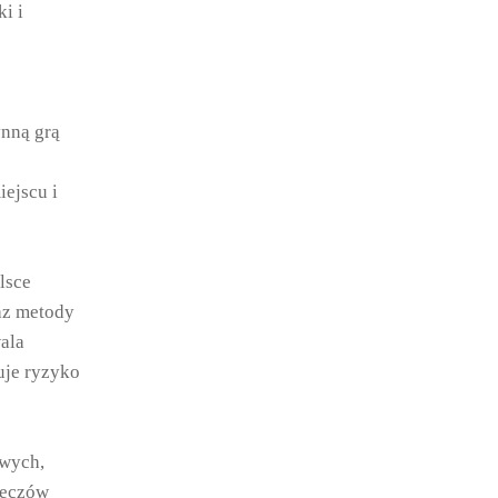
i i
ynną grą
iejscu i
lsce
raz metody
wala
uje ryzyko
owych,
meczów