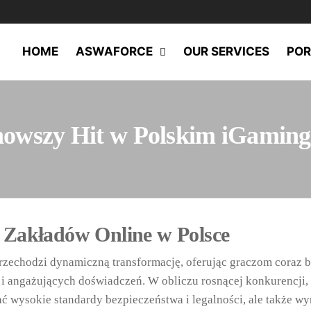
HOME
ASWAFORCE
OUR SERVICES
POR
nowszy Hit w Polskim iGaming
Zakładów Online w Polsce
rzechodzi dynamiczną transformację, oferując graczom coraz 
i angażujących doświadczeń. W obliczu rosnącej konkurencji,
ć wysokie standardy bezpieczeństwa i legalności, ale także wy