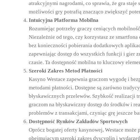
atrakcyjnymi nagrodami, co sprawia, że gra staje 
możliwości gry potrafią znacząco zwiększyć pote
Intuicyjna Platforma Mobilna
Rozumiejąc potrzeby graczy ceniących mobilność
Niezależnie od tego, czy korzystasz ze smartfona
bez konieczności pobierania dodatkowych aplikac
zapewniając dostęp do wszystkich funkcji i gier 
czasie. Ta dostępność mobilna to kluczowy elemen
Szeroki Zakres Metod Płatności
Kasyno Westace zapewnia graczom wygodę i bezp
metodami płatności. Dostępne są zarówno tradycyj
błyskawicznych przelewów. Szybkość realizacji tra
graczom na błyskawiczny dostęp do środków i rea
problemów z transakcjami, czyniąc grę jeszcze ba
Dostępność Rynków Zakładów Sportowych
Oprócz bogatej oferty kasynowej, Westace może
obejmującym szeroki zakres dyscyplin i wydarze