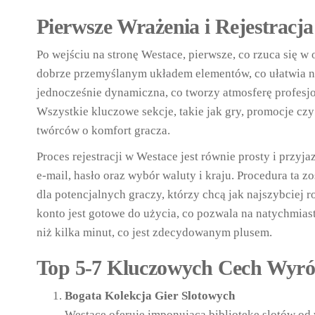
Pierwsze Wrażenia i Rejestracja
Po wejściu na stronę Westace, pierwsze, co rzuca się w o
dobrze przemyślanym układem elementów, co ułatwia n
jednocześnie dynamiczna, co tworzy atmosferę profesjon
Wszystkie kluczowe sekcje, takie jak gry, promocje cz
twórców o komfort gracza.
Proces rejestracji w Westace jest równie prosty i prz
e-mail, hasło oraz wybór waluty i kraju. Procedura ta z
dla potencjalnych graczy, którzy chcą jak najszybciej r
konto jest gotowe do użycia, co pozwala na natychmiast
niż kilka minut, co jest zdecydowanym plusem.
Top 5-7 Kluczowych Cech Wyró
Bogata Kolekcja Gier Slotowych
Westace oferuje imponującą bibliotekę slotów o