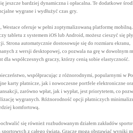
się jeszcze bardziej dynamiczna i opłacalna. Te dodatkowe środk
ncjalne wygrane i wydłużyć czas gry.
, Westace oferuje w pełni zoptymalizowaną platformę mobilną.
 czy tabletu z systemem iOS lub Android, możesz cieszyć się pł
ji. Strona automatycznie dostosowuje się do rozmiaru ekranu,
znanych z wersji desktopowej, co pozwala na grę w dowolnym m
t dla współczesnych graczy, którzy cenią sobie elastyczność.
ieczeństwo, współpracując z różnorodnymi, popularnymi w Po
ne karty płatnicze, jak i nowoczesne portfele elektroniczne o
nsakcji, zarówno wpłat, jak i wypłat, jest priorytetem, co poz
lizację wygranych. Różnorodność opcji płatniczych minimaliz
rdziej komfortową.
 pochwalić się również rozbudowanym działem zakładów sport
ń sportowych z całego świata. Gracze mogą obstawiać wyniki 