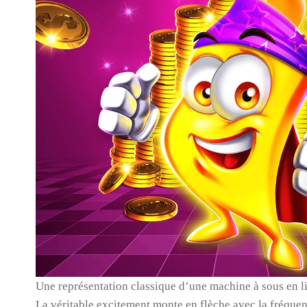
Une représentation classique d’une machine à sous en l
La véritable excitement monte en flèche avec la fréquen