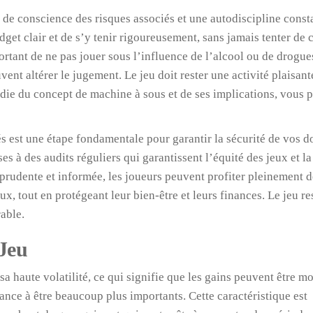
de conscience des risques associés et une autodiscipline const
get clair et de s’y tenir rigoureusement, sans jamais tenter de
ortant de ne pas jouer sous l’influence de l’alcool ou de drogues
vent altérer le jugement. Le jeu doit rester une activité plaisant
ndie du concept de machine à sous et de ses implications, vous 
és est une étape fondamentale pour garantir la sécurité de vos 
s à des audits réguliers qui garantissent l’équité des jeux et la
prudente et informée, les joueurs peuvent profiter pleinement d
x, tout en protégeant leur bien-être et leurs finances. Le jeu r
rable.
 Jeu
sa haute volatilité, ce qui signifie que les gains peuvent être m
dance à être beaucoup plus importants. Cette caractéristique est