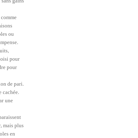
s sans gains
is comme
aisons
oles ou
compense.
uits,
hoisi pour
dre pour
ion de pari.
e cachée.
ar une
paraissent
, mais plus
oles en