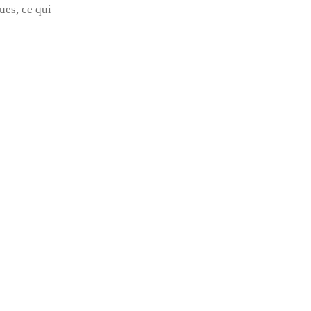
ues, ce qui