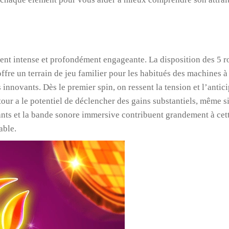
ent intense et profondément engageante. La disposition des 5 r
ffre un terrain de jeu familier pour les habitués des machines à 
innovants. Dès le premier spin, on ressent la tension et l’antici
our a le potentiel de déclencher des gains substantiels, même si 
ants et la bande sonore immersive contribuent grandement à cet
able.