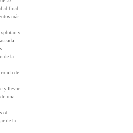
sde 2x
 al final
mentos más
explotan y
cascada
as
n de la
a ronda de
e y llevar
ndo una
s of
ar de la