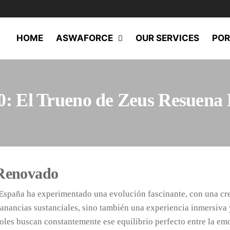
HOME
ASWAFORCE
OUR SERVICES
POR
0: El Trueno de Zeus Resuena
 Renovado
 España ha experimentado una evolución fascinante, con una cr
anancias sustanciales, sino también una experiencia inmersiva 
oles buscan constantemente ese equilibrio perfecto entre la em