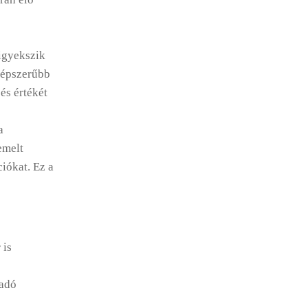
 igyekszik
népszerűbb
és értékét
a
emelt
iókat. Ez a
 is
gadó