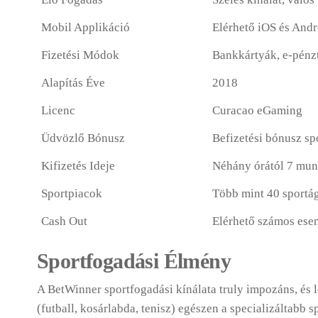
Mobil Applikáció
Elérhető iOS és Andr
Fizetési Módok
Bankkártyák, e-pénzt
Alapítás Éve
2018
Licenc
Curacao eGaming
Üdvözlő Bónusz
Befizetési bónusz s
Kifizetés Ideje
Néhány órától 7 mun
Sportpiacok
Több mint 40 sportá
Cash Out
Elérhető számos es
Sportfogadási Élmény
A BetWinner sportfogadási kínálata truly impozáns, és le
(futball, kosárlabda, tenisz) egészen a specializáltabb s