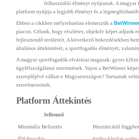
felhasználói élményt nyújtanak. A magyar 
platform nyújtja a legjobb élményt és a legmegbízhatób
Ebben a cikkben mélyrehatóan elemezzük a
BetWinne
piacon. Célunk, hogy részletes, objektív képet adjunk er
fejlesztendő területeit. A következő bekezdésekben bem
általános áttekintését, a sportfogadás élményét, valami
A magyar sportfogadók elvárásai magasak: gyors kifizet
ügyfélszolgálatot szeretnének. Vajon a BetWinner képes
szereplőjévé válhat-e Magyarországon? Tartsanak velünk
szerelmeseinek.
Platform Áttekintés
Jellemző
Minimális Befizetés
Pénztárcától függően
Élő Fogadás
Széles kínálat, valós 