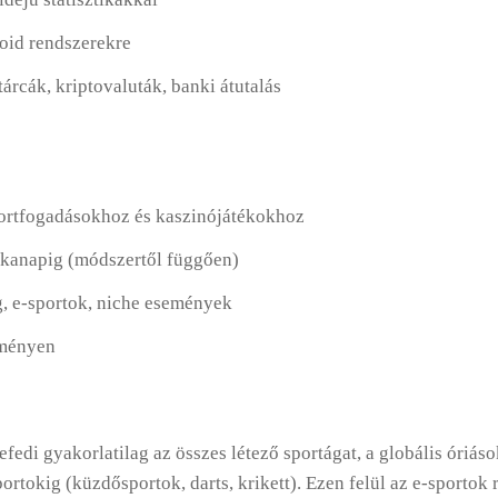
oid rendszerekre
árcák, kriptovaluták, banki átutalás
portfogadásokhoz és kaszinójátékokhoz
kanapig (módszertől függően)
g, e-sportok, niche események
eményen
fedi gyakorlatilag az összes létező sportágat, a globális óriáso
portokig (küzdősportok, darts, krikett). Ezen felül az e-sportok 