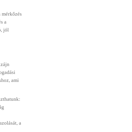
a mérkőzés
és a
, jól
izájn
fogadási
shoz, ami
szthatunk:
ág
zolását, a