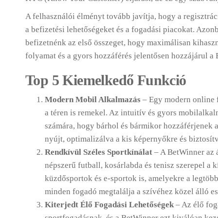
A felhasználói élményt tovább javítja, hogy a regisztrá
a befizetési lehetőségeket és a fogadási piacokat. Azon
befizetnénk az első összeget, hogy maximálisan kihaszná
folyamat és a gyors hozzáférés jelentősen hozzájárul 
Top 5 Kiemelkedő Funkció
Modern Mobil Alkalmazás
– Egy modern online f
a téren is remekel. Az intuitív és gyors mobilalka
számára, hogy bárhol és bármikor hozzáférjenek a
nyújt, optimalizálva a kis képernyőkre és biztosít
Rendkívül Széles Sportkínálat
– A BetWinner az á
népszerű futball, kosárlabda és tenisz szerepel a 
küzdősportok és e-sportok is, amelyekre a legtöbb
minden fogadó megtalálja a szívéhez közel álló e
Kiterjedt Élő Fogadási Lehetőségek
– Az élő fog
sportfogadásnak, és a BetWinner ezt kiválóan kezel