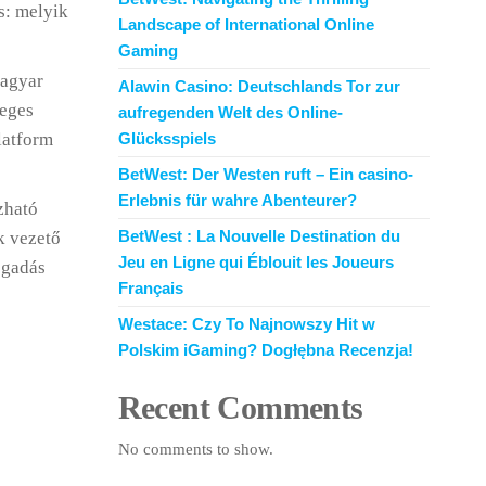
s: melyik
Landscape of International Online
Gaming
magyar
Alawin Casino: Deutschlands Tor zur
leges
aufregenden Welt des Online-
latform
Glücksspiels
BetWest: Der Westen ruft – Ein casino-
Erlebnis für wahre Abenteurer?
zható
BetWest : La Nouvelle Destination du
k vezető
Jeu en Ligne qui Éblouit les Joueurs
ogadás
Français
Westace: Czy To Najnowszy Hit w
Polskim iGaming? Dogłębna Recenzja!
Recent Comments
No comments to show.