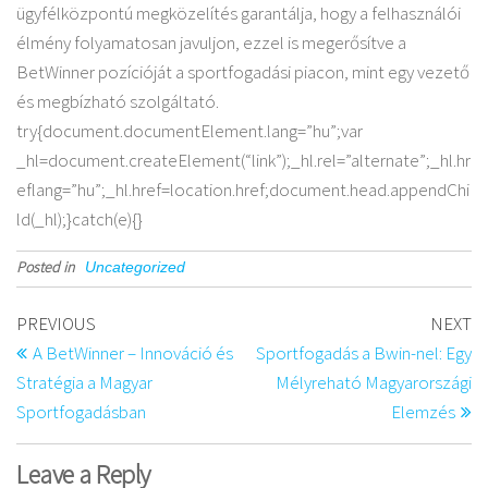
ügyfélközpontú megközelítés garantálja, hogy a felhasználói
élmény folyamatosan javuljon, ezzel is megerősítve a
BetWinner pozícióját a sportfogadási piacon, mint egy vezető
és megbízható szolgáltató.
try{document.documentElement.lang=”hu”;var
_hl=document.createElement(“link”);_hl.rel=”alternate”;_hl.hr
eflang=”hu”;_hl.href=location.href;document.head.appendChi
ld(_hl);}catch(e){}
Posted in
Uncategorized
PREVIOUS
NEXT
A BetWinner – Innováció és
Sportfogadás a Bwin-nel: Egy
Stratégia a Magyar
Mélyreható Magyarországi
Sportfogadásban
Elemzés
Leave a Reply