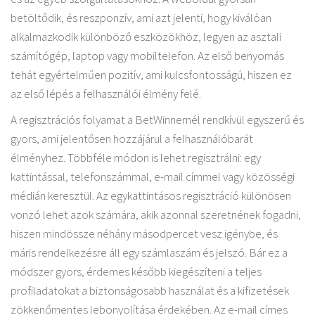
betöltődik, és reszponzív, ami azt jelenti, hogy kiválóan
alkalmazkodik különböző eszközökhöz, legyen az asztali
számítógép, laptop vagy mobiltelefon. Az első benyomás
tehát egyértelműen pozitív, ami kulcsfontosságú, hiszen ez
az első lépés a felhasználói élmény felé.
A regisztrációs folyamat a BetWinnernél rendkívül egyszerű és
gyors, ami jelentősen hozzájárul a felhasználóbarát
élményhez. Többféle módon is lehet regisztrálni: egy
kattintással, telefonszámmal, e-mail címmel vagy közösségi
médián keresztül. Az egykattintásos regisztráció különösen
vonzó lehet azok számára, akik azonnal szeretnének fogadni,
hiszen mindössze néhány másodpercet vesz igénybe, és
máris rendelkezésre áll egy számlaszám és jelszó. Bár ez a
módszer gyors, érdemes később kiegészíteni a teljes
profiladatokat a biztonságosabb használat és a kifizetések
zökkenőmentes lebonyolítása érdekében. Az e-mail címes