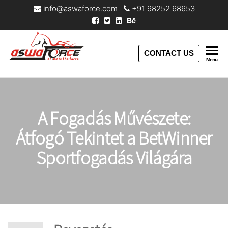
info@aswaforce.com
+91 98252 68653
Aswaforce
CONTACT US
Menu
A Fogadás Művészete:
Átfogó Tekintet a BetWinner
Sportfogadás Világára