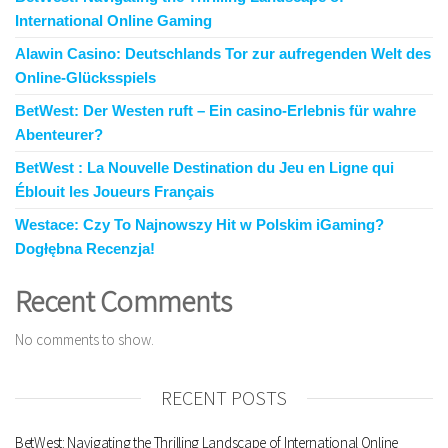
International Online Gaming
Alawin Casino: Deutschlands Tor zur aufregenden Welt des
Online-Glücksspiels
BetWest: Der Westen ruft – Ein casino-Erlebnis für wahre
Abenteurer?
BetWest : La Nouvelle Destination du Jeu en Ligne qui
Éblouit les Joueurs Français
Westace: Czy To Najnowszy Hit w Polskim iGaming?
Dogłębna Recenzja!
Recent Comments
No comments to show.
RECENT POSTS
BetWest: Navigating the Thrilling Landscape of International Online