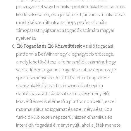
pénzügyekkel vagy technikai problémákkal kapcsolatos
kérdések esetén, és a jól képzett, udvarias munkatársak
mindig készen állnak arra, hogy professzionális
támogatást nyújtsanak a fogadók számára magyar
nyelven is.
Élő Fogadás és Élő Közvetítések:
Az élő fogadási
platform a BetWinner egyik legnagyobb erőssége,
amely lehetővé teszi a felhasználók számára, hogy
valós időben tegyenek fogadásokat az éppen zajló
sporteseményekre. Az intuitív felület naprakész
statisztikákkal és változó szorzókkal segíti a
döntéshozatalt, ráadásul számos esemény élő
közvétítéssel is elérhető a platformon belül, ezzel
maximalizálva az izgalmat és az elmélyülést. Ez a
funkció különösen népszerű, hiszen dinamikus és
interaktív fogadási élményt nyújt, ahol a játék menete