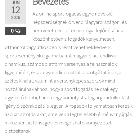
Bevezetés
JUN
12
Az online sportfogadás egyre növekvő
2026
népszerűségnek örvend Magyarországon, és
nem véletlenül: a technológia fejlődésének
0
köszönhetően a fogadók kényelmesen,
otthonról vagy útközben is részt vehetnek kedvenc
sporteseményeik izgalmaiban. A magyar piac rendkívül
dinamikus, számos platform versenyez a felhasználók
figyelméért, és az egyre kifinomultabb szolgáltatások, a
széles kínálat, valamint a versenyképes szorzók mind
hozzájárulnak ahhoz, hogy a sportfogadás ne csak egy
egyszerű hobbi, hanem egy komoly stratégiai gondolkodást
igénylő szórakozás is legyen. A fogadók folyamatosan keresik
azokat az oldalakat, amelyek a legteljesebb élményt nyújtják,
miközben biztonságos és megbízható környezetet
biztosítanak.