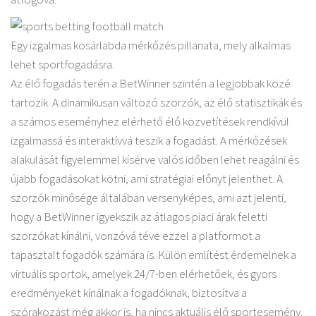
Egy izgalmas kosárlabda mérkőzés pillanata, mely alkalmas
lehet sportfogadásra.
Az élő fogadás terén a BetWinner szintén a legjobbak közé
tartozik. A dinamikusan változó szorzók, az élő statisztikák és
a számos eseményhez elérhető élő közvetítések rendkívül
izgalmassá és interaktívvá teszik a fogadást. A mérkőzések
alakulását figyelemmel kísérve valós időben lehet reagálni és
újabb fogadásokat kötni, ami stratégiai előnyt jelenthet. A
szorzók minősége általában versenyképes, ami azt jelenti,
hogy a BetWinner igyekszik az átlagos piaci árak feletti
szorzókat kínálni, vonzóvá téve ezzel a platformot a
tapasztalt fogadók számára is. Külön említést érdemelnek a
virtuális sportok, amelyek 24/7-ben elérhetőek, és gyors
eredményeket kínálnak a fogadóknak, biztosítva a
szórakozást még akkor is, ha nincs aktuális élő sportesemény.