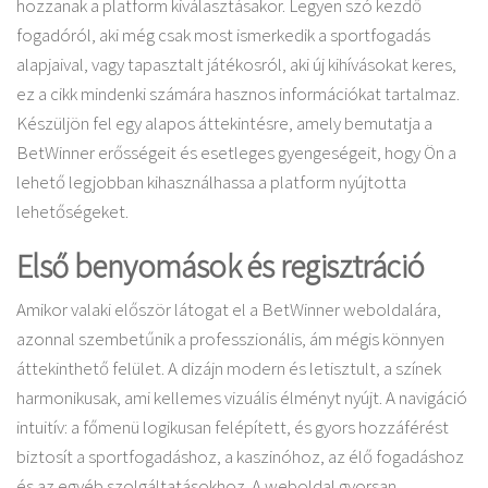
hozzanak a platform kiválasztásakor. Legyen szó kezdő
fogadóról, aki még csak most ismerkedik a sportfogadás
alapjaival, vagy tapasztalt játékosról, aki új kihívásokat keres,
ez a cikk mindenki számára hasznos információkat tartalmaz.
Készüljön fel egy alapos áttekintésre, amely bemutatja a
BetWinner erősségeit és esetleges gyengeségeit, hogy Ön a
lehető legjobban kihasználhassa a platform nyújtotta
lehetőségeket.
Első benyomások és regisztráció
Amikor valaki először látogat el a BetWinner weboldalára,
azonnal szembetűnik a professzionális, ám mégis könnyen
áttekinthető felület. A dizájn modern és letisztult, a színek
harmonikusak, ami kellemes vizuális élményt nyújt. A navigáció
intuitív: a főmenü logikusan felépített, és gyors hozzáférést
biztosít a sportfogadáshoz, a kaszinóhoz, az élő fogadáshoz
és az egyéb szolgáltatásokhoz. A weboldal gyorsan