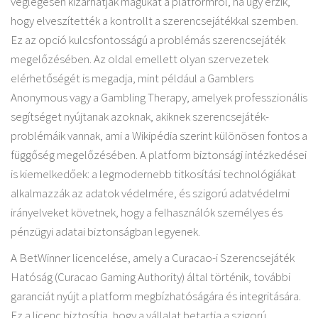
véglegesen kizárhatják magukat a platformról, ha úgy érzik,
hogy elveszítették a kontrollt a szerencsejátékkal szemben.
Ez az opció kulcsfontosságú a problémás szerencsejáték
megelőzésében. Az oldal emellett olyan szervezetek
elérhetőségét is megadja, mint például a Gamblers
Anonymous vagy a Gambling Therapy, amelyek professzionális
segítséget nyújtanak azoknak, akiknek szerencsejáték-
problémáik vannak, ami a Wikipédia szerint különösen fontos a
függőség megelőzésében. A platform biztonsági intézkedései
is kiemelkedőek: a legmodernebb titkosítási technológiákat
alkalmazzák az adatok védelmére, és szigorú adatvédelmi
irányelveket követnek, hogy a felhasználók személyes és
pénzügyi adatai biztonságban legyenek.
A BetWinner licencelése, amely a Curacao-i Szerencsejáték
Hatóság (Curacao Gaming Authority) által történik, további
garanciát nyújt a platform megbízhatóságára és integritására.
Ez a licenc biztosítja, hogy a vállalat betartja a szigorú