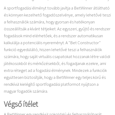
A sportfogadási élményt tovább javítja a BetWinner átlátható
és könnyen kezelhető fogadószelvénye, amely lehetővé teszi
a felhasználók számára, hogy gyorsan és hatékonyan
összeállítsák a kívánt tétjeiket. Az egyszeri, gyűjtő és rendszer
fogadások mind elérhetőek, és a rendszer automatikusan
kalkulálja a potenciális nyereményt. A “Bet Constructor”
funkció egyedülálló, hiszen lehetővé teszi a felhasználók
számára, hogy saját virtuális csapatokat hozzanak létre valódi
játékosokból és mérkőzésekből, és fogadjanak ezekre, ami
extra réteget ad a fogadási élménynek. Mindezek a funkciók
együttesen biztosítják, hogy a BetWinner egy teljes körű és
rendkívül kielégítő sportfogadási platformot nyújtson a
magyar fogadók számára.
Végső ítélet
A BetWinner egy rendkívül sokoldalú és felhasználóbarát