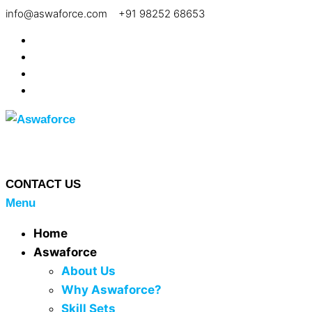
info@aswaforce.com
+91 98252 68653
Skip
to
the
content
Aswaforce
CONTACT US
Menu
Home
Aswaforce
About Us
Why Aswaforce?
Skill Sets