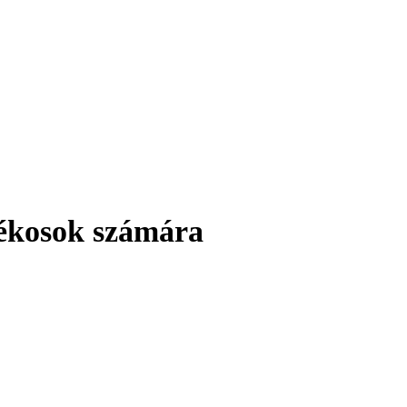
tékosok számára