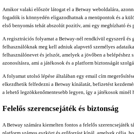
Amikor valaki először látogat el a Betway weboldalára, azonnal
fogadók is könnyedén eligazodhatnak a menüpontok és a külön
első benyomás tehát abszolút pozitív, ami egy megbízható és pr
A regisztrációs folyamat a Betway-nél rendkívül egyszerű és g
felhasználóknak meg kell adniuk alapvető személyes adataikat
felhasználónevet és jelszót, amelyek a jövőben a belépéshez 
azonosításra, ami a játékosok és a platform biztonságát szolgá
A folyamat utolsó lépése általában egy email cím megerősítés
elkezdhetik felfedezni a Betway kínálatát, befizetést kezdem
a lehető legzökkenőmentesebb legyen, így a játékosok minél 
Felelős szerencsejáték és biztonság
A Betway számára kiemelten fontos a felelős szerencsejáték t
platform számos eszközt és erőforrást kínál, amelyek célja, h