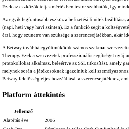
Ezek az eszközök teljes mértékben testre szabhatók, így mind
Az egyik legfontosabb eszköz a befizetési limitek beállítása,
(napi, heti vagy havi szinten). Ez a funkció segít a költségve
érzi, hogy szünetre van szüksége a szerencsejátékban, akár i
A Betway továbbá együttműködik számos szakmai szervezettel
Therapy. Ezek a szervezetek professzionális segítséget nyújtan
protokollokat alkalmaz, beleértve az SSL titkosítást, amely g
melynek során a játékosoknak igazolniuk kell személyazonossá
Betway felelősségteljes hozzáállását a szerencsejátékhoz, ami
Platform áttekintés
Jellemző
Alapítás éve
2006