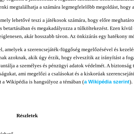
enki megtalálhatja a számára legmegfelelőbb megoldást, hogy a
 amely lehetővé teszi a játékosok számára, hogy előre meghatáro
tés betartásában és megakadályozza a túlköltekezést. Ezen kívül
deiglenesen, akár hosszabb távon. Az önkizárás egy hatékony m
, amelyek a szerencsejáték-függőség megelőzésével és kezelé
ak azoknak, akik úgy érzik, hogy elveszítik az irányítást a foga
arantálja a személyes és pénzügyi adatok védelmét. A biztonság
gukat, ami megelőzi a csalásokat és a kiskorúak szerencsejátékb
t a Wikipédia is hangsúlyoz a témában (
a Wikipédia szerint
).
Részletek