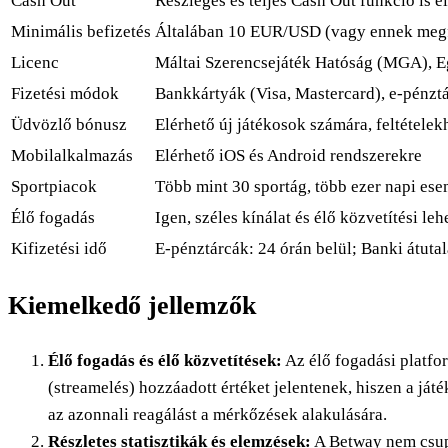
Cash Out
Részleges és teljes Cash Out funkció is e
Minimális befizetés
Általában 10 EUR/USD (vagy ennek meg
Licenc
Máltai Szerencsejáték Hatóság (MGA), E
Fizetési módok
Bankkártyák (Visa, Mastercard), e-pénztár
Üdvözlő bónusz
Elérhető új játékosok számára, feltételek
Mobilalkalmazás
Elérhető iOS és Android rendszerekre
Sportpiacok
Több mint 30 sportág, több ezer napi es
Élő fogadás
Igen, széles kínálat és élő közvetítési le
Kifizetési idő
E-pénztárcák: 24 órán belül; Banki átut
Kiemelkedő jellemzők
Élő fogadás és élő közvetítések:
Az élő fogadási platfo
(streamelés) hozzáadott értéket jelentenek, hiszen a j
az azonnali reagálást a mérkőzések alakulására.
Részletes statisztikák és elemzések:
A Betway nem csupá