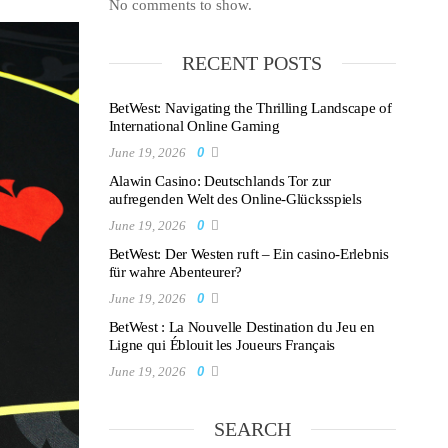
No comments to show.
RECENT POSTS
BetWest: Navigating the Thrilling Landscape of
International Online Gaming
June 19, 2026
0
Alawin Casino: Deutschlands Tor zur
aufregenden Welt des Online-Glücksspiels
June 19, 2026
0
BetWest: Der Westen ruft – Ein casino-Erlebnis
für wahre Abenteurer?
June 19, 2026
0
BetWest : La Nouvelle Destination du Jeu en
Ligne qui Éblouit les Joueurs Français
June 19, 2026
0
SEARCH