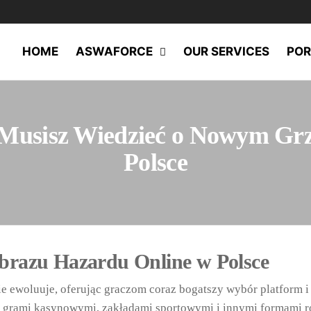
HOME
ASWAFORCE
OUR SERVICES
POR
 Musisz Wiedzieć o Nowym G
Polsce
razu Hazardu Online w Polsce
 ewoluuje, oferując graczom coraz bogatszy wybór platform i 
a grami kasynowymi, zakładami sportowymi i innymi formami 