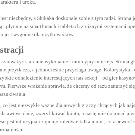
arakteru i uroku.
est niezbędny, a Shikaka doskonale sobie z tym radzi. Strona j
ąc płynnie na smartfonach i tabletach z różnymi systemami op
 co jest wygodne dla użytkowników.
stracji
 zauważyć staranne wykonanie i intuicyjny interfejs. Strona gł
 nie przytłacza, a jednocześnie przyciąga uwagę. Kolorystyka i
ybkie odnalezienie interesujących nas sekcji – od gier kasyn
ym. Pierwsze wrażenie sprawia, że chcemy od razu zanurzyć si
poszukiwania.
m, co jest niezwykle ważne dla nowych graczy chcących jak naj
odstawowe dane, zweryfikować konto, a następnie dokonać pie
esu jest intuicyjna i zajmuje zaledwie kilka minut, co z pewnośc
formalności.