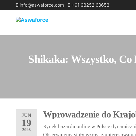
info@aswaforce.com
+91 98252 68653
Aswaforce
Shikaka: Wszystko, Co
Wprowadzenie do Krajob
JUN
19
Rynek hazardu online w Polsce dynamicznie
2026
Obserwujemy stały wzrost zainteresowani