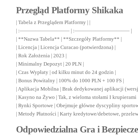
Przegląd Platformy Shikaka
| Tabela z Przeglądem Platformy | |
| :—————————– | :——————————– |
| **Nazwa Tabela** | **Szczegóły Platformy** |
| Licencja | Licencja Curacao (potwierdzona) |
| Rok Założenia | 2023 |
| Minimalny Depozyt | 20 PLN |
| Czas Wypłaty | od kilku minut do 24 godzin |
| Bonus Powitalny | 100% do 1000 PLN + 100 FS |
| Aplikacja Mobilna | Brak dedykowanej aplikacji (wers
| Kasyno na Żywo | Tak, z wieloma stołami I krupierami 
| Rynki Sportowe | Obejmuje główne dyscypliny sportow
| Metody Płatności | Karty kredytowe/debetowe, przelew
Odpowiedzialna Gra i Bezpiecz