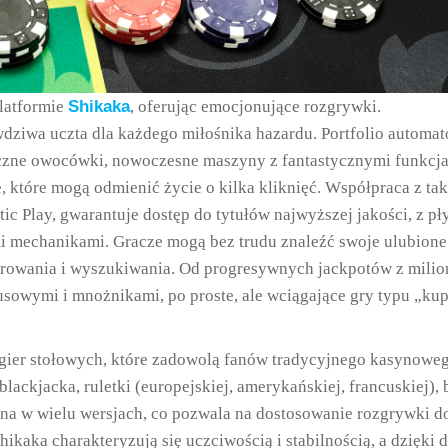
platformie
Shikaka
, oferując emocjonujące rozgrywki.
ziwa uczta dla każdego miłośnika hazardu. Portfolio automat
syczne owocówki, nowoczesne maszyny z fantastycznymi funkcj
 które mogą odmienić życie o kilka kliknięć. Współpraca z ta
ic Play, gwarantuje dostęp do tytułów najwyższej jakości, z pł
i mechanikami. Gracze mogą bez trudu znaleźć swoje ulubione
ltrowania i wyszukiwania. Od progresywnych jackpotów z mil
owymi i mnożnikami, po proste, ale wciągające gry typu „kup
.
gier stołowych, które zadowolą fanów tradycyjnego kasynoweg
blackjacka, ruletki (europejskiej, amerykańskiej, francuskiej), 
pna w wielu wersjach, co pozwala na dostosowanie rozgrywki 
ikaka charakteryzują się uczciwością i stabilnością, a dzięki 