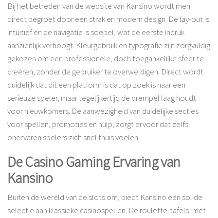
Bij het betreden van de website van Kansino wordt men
direct begroet door een strak en modern design. De lay-out is
intuïtief en de navigatie is soepel, wat de eerste indruk
aanzienlijk verhoogt. Kleurgebruik en typografie zijn zorgvuldig
gekozen om een professionele, doch toegankelijke sfeer te
creëren, zonder de gebruiker te overweldigen. Direct wordt
duidelijk dat dit een platform is dat op zoek is naar een
serieuze speler, maar tegelijkertijd de drempel laag houdt
voor nieuwkomers. De aanwezigheid van duidelijke secties
voor spellen, promoties en hulp, zorgt ervoor dat zelfs
onervaren spelers zich snel thuis voelen.
De Casino Gaming Ervaring van
Kansino
Buiten de wereld van de slots om, biedt Kansino een solide
selectie aan klassieke casinospellen. De roulette-tafels, met