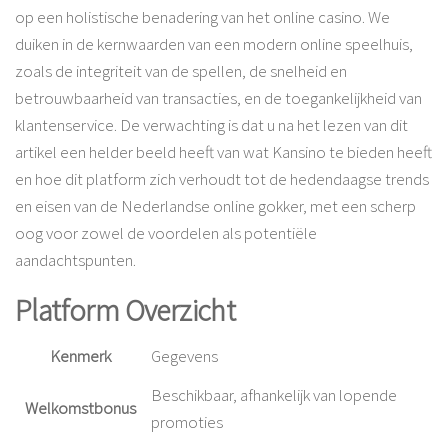
op een holistische benadering van het online casino. We
duiken in de kernwaarden van een modern online speelhuis,
zoals de integriteit van de spellen, de snelheid en
betrouwbaarheid van transacties, en de toegankelijkheid van
klantenservice. De verwachting is dat u na het lezen van dit
artikel een helder beeld heeft van wat Kansino te bieden heeft
en hoe dit platform zich verhoudt tot de hedendaagse trends
en eisen van de Nederlandse online gokker, met een scherp
oog voor zowel de voordelen als potentiële
aandachtspunten.
Platform Overzicht
Kenmerk
Gegevens
Beschikbaar, afhankelijk van lopende
Welkomstbonus
promoties