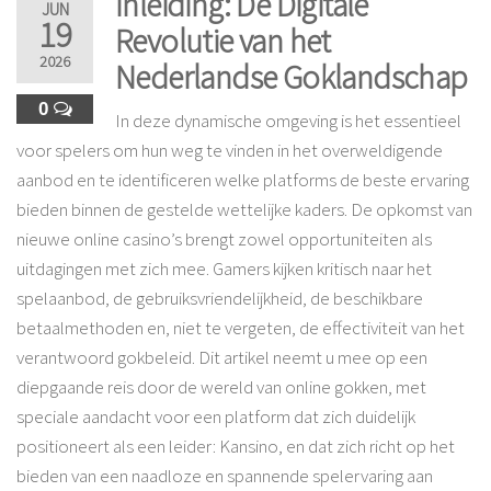
Inleiding: De Digitale
JUN
19
Revolutie van het
2026
Nederlandse Goklandschap
0
In deze dynamische omgeving is het essentieel
voor spelers om hun weg te vinden in het overweldigende
aanbod en te identificeren welke platforms de beste ervaring
bieden binnen de gestelde wettelijke kaders. De opkomst van
nieuwe online casino’s brengt zowel opportuniteiten als
uitdagingen met zich mee. Gamers kijken kritisch naar het
spelaanbod, de gebruiksvriendelijkheid, de beschikbare
betaalmethoden en, niet te vergeten, de effectiviteit van het
verantwoord gokbeleid. Dit artikel neemt u mee op een
diepgaande reis door de wereld van online gokken, met
speciale aandacht voor een platform dat zich duidelijk
positioneert als een leider: Kansino, en dat zich richt op het
bieden van een naadloze en spannende spelervaring aan