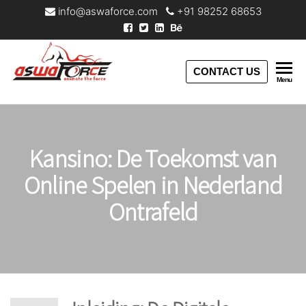
info@aswaforce.com
+91 98252 68653
Aswaforce
CONTACT US
Menu
Kansino: De Toekomst van
Online Spelen in Nederland
Ontrafeld