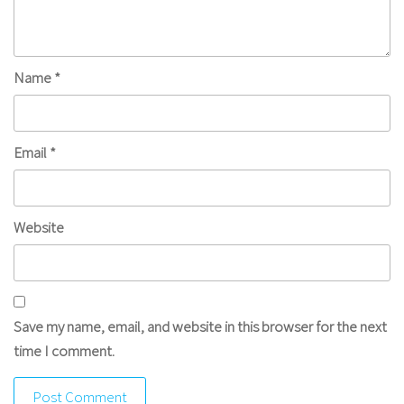
Name
*
Email
*
Website
Save my name, email, and website in this browser for the next
time I comment.