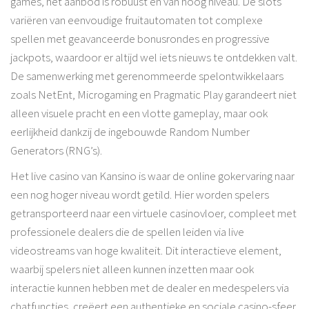
games, het aanbod is robuust en van hoog niveau. De slots
variëren van eenvoudige fruitautomaten tot complexe
spellen met geavanceerde bonusrondes en progressive
jackpots, waardoor er altijd wel iets nieuws te ontdekken valt.
De samenwerking met gerenommeerde spelontwikkelaars
zoals NetEnt, Microgaming en Pragmatic Play garandeert niet
alleen visuele pracht en een vlotte gameplay, maar ook
eerlijkheid dankzij de ingebouwde Random Number
Generators (RNG’s).
Het live casino van Kansino is waar de online gokervaring naar
een nog hoger niveau wordt getild. Hier worden spelers
getransporteerd naar een virtuele casinovloer, compleet met
professionele dealers die de spellen leiden via live
videostreams van hoge kwaliteit. Dit interactieve element,
waarbij spelers niet alleen kunnen inzetten maar ook
interactie kunnen hebben met de dealer en medespelers via
chatfuncties, creëert een authentieke en sociale casino-sfeer.