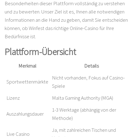
Besonderheiten dieser Plattform vollständig zu verstehen
und zu bewerten. Unser Ziel ist es, Ihnen alle notwendigen
Informationen an die Hand zu geben, damit Sie entscheiden
können, ob Winfest das richtige Online-Casino für Ihre
Bedürfnisse ist.
Plattform-Übersicht
Merkmal
Details
Nicht vorhanden, Fokus auf Casino-
Sportwettenmärkte
Spiele
Lizenz
Malta Gaming Authority (MGA)
1-3 Werktage (abhängig von der
Auszahlungsdauer
Methode)
Ja, mit zahlreichen Tischen und
Live Casino