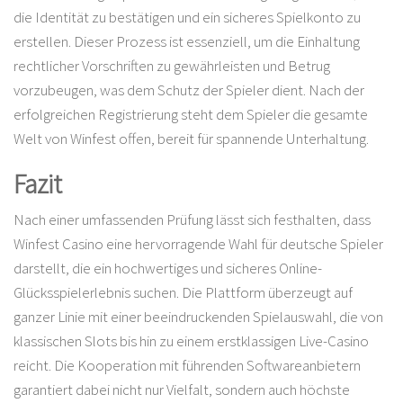
die Identität zu bestätigen und ein sicheres Spielkonto zu
erstellen. Dieser Prozess ist essenziell, um die Einhaltung
rechtlicher Vorschriften zu gewährleisten und Betrug
vorzubeugen, was dem Schutz der Spieler dient. Nach der
erfolgreichen Registrierung steht dem Spieler die gesamte
Welt von Winfest offen, bereit für spannende Unterhaltung.
Fazit
Nach einer umfassenden Prüfung lässt sich festhalten, dass
Winfest Casino eine hervorragende Wahl für deutsche Spieler
darstellt, die ein hochwertiges und sicheres Online-
Glücksspielerlebnis suchen. Die Plattform überzeugt auf
ganzer Linie mit einer beeindruckenden Spielauswahl, die von
klassischen Slots bis hin zu einem erstklassigen Live-Casino
reicht. Die Kooperation mit führenden Softwareanbietern
garantiert dabei nicht nur Vielfalt, sondern auch höchste