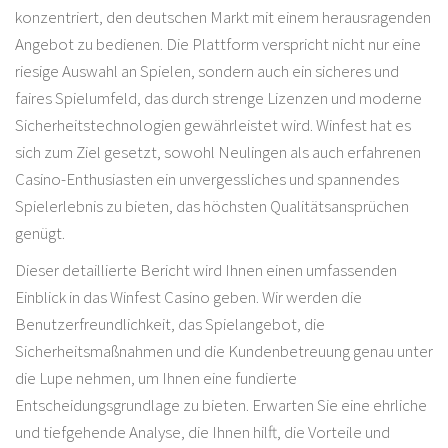
konzentriert, den deutschen Markt mit einem herausragenden
Angebot zu bedienen. Die Plattform verspricht nicht nur eine
riesige Auswahl an Spielen, sondern auch ein sicheres und
faires Spielumfeld, das durch strenge Lizenzen und moderne
Sicherheitstechnologien gewährleistet wird. Winfest hat es
sich zum Ziel gesetzt, sowohl Neulingen als auch erfahrenen
Casino-Enthusiasten ein unvergessliches und spannendes
Spielerlebnis zu bieten, das höchsten Qualitätsansprüchen
genügt.
Dieser detaillierte Bericht wird Ihnen einen umfassenden
Einblick in das Winfest Casino geben. Wir werden die
Benutzerfreundlichkeit, das Spielangebot, die
Sicherheitsmaßnahmen und die Kundenbetreuung genau unter
die Lupe nehmen, um Ihnen eine fundierte
Entscheidungsgrundlage zu bieten. Erwarten Sie eine ehrliche
und tiefgehende Analyse, die Ihnen hilft, die Vorteile und