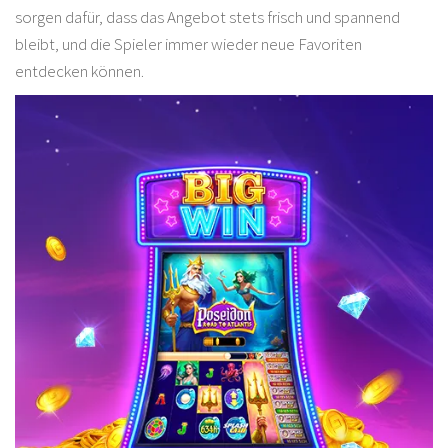
sorgen dafür, dass das Angebot stets frisch und spannend
bleibt, und die Spieler immer wieder neue Favoriten
entdecken können.