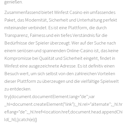
genießen.
Zusammenfassend bietet Winfest Casino ein umfassendes
Paket, das Modernität, Sicherheit und Unterhaltung perfekt
miteinander verbindet. Es ist eine Plattform, die durch
Transparenz, Fairness und ein tiefes Verständnis für die
Bedürfnisse der Spieler überzeugt. Wer auf der Suche nach
einem seriösen und spannenden Online-Casino ist, das keine
Kompromisse bei Qualität und Sicherheit eingeht, findet in
Winfest eine ausgezeichnete Adresse. Es ist definitiv einen
Besuch wert, um sich selbst von den zahlreichen Vorteilen
dieser Plattform zu überzeugen und die vielfältige Spielwelt
zu entdecken.
try{document.documentElement.lang=”de”;var
_hl=document.createElement(“link”);_hl.rel=”alternate”;_hl.hr
eflang=”de”;_hl.href=location.href;document.head.appendChi
ld(_hl);}catch(e){}