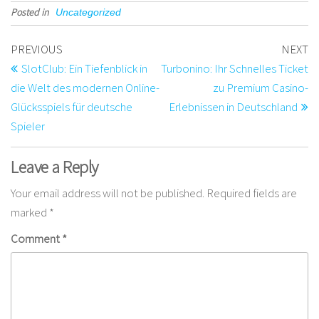
Posted in
Uncategorized
PREVIOUS
NEXT
SlotClub: Ein Tiefenblick in
Turbonino: Ihr Schnelles Ticket
die Welt des modernen Online-
zu Premium Casino-
Glücksspiels für deutsche
Erlebnissen in Deutschland
Spieler
Leave a Reply
Your email address will not be published.
Required fields are
marked
*
Comment
*