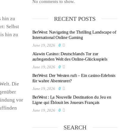
No comments to show.
RECENT POSTS
s hin zu
rt: Selbst
BetWest: Navigating the Thrilling Landscape of
is hin zu
International Online Gaming
June 19, 2026
0
Alawin Casino: Deutschlands Tor zur
aufregenden Welt des Online-Glücksspiels
June 19, 2026
0
BetWest: Der Westen ruft – Ein casino-Erlebnis
für wahre Abenteurer?
Welt. Die
June 19, 2026
0
egenüber
BetWest : La Nouvelle Destination du Jeu en
findung vor
Ligne qui Éblouit les Joueurs Français
uffinden
June 19, 2026
0
SEARCH