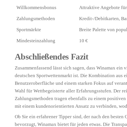
Willkommensbonus
Attraktive Angebote f
Zahlungsmethoden
Kredit-/Debitkarten, Ba
Sportmärkte
Breite Palette von popu
Mindesteinzahlung
10 €
Abschließendes Fazit
Zusammenfassend lässt sich sagen, dass Winamax ein v
deutschen Sportwettenmarkt ist. Die Kombination aus ei
Benutzeroberfläche und einem starken Fokus auf vera
Wahl für Wettbegeisterte aller Erfahrungsstufen. Der re
Zahlungsmethoden tragen ebenfalls zu einem positiven
mit einem kundenorientierten Ansatz zu verbinden, wod
Ob Sie ein erfahrener Tipper sind, der nach den besten 
bevorzugt, Winamax bietet für jeden etwas. Die Transp