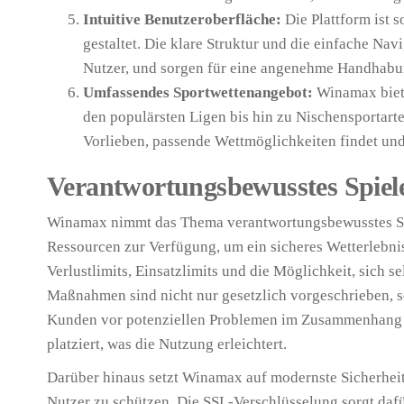
Intuitive Benutzeroberfläche:
Die Plattform ist 
gestaltet. Die klare Struktur und die einfache Nav
Nutzer, und sorgen für eine angenehme Handhabu
Umfassendes Sportwettenangebot:
Winamax biete
den populärsten Ligen bis hin zu Nischensportarten
Vorlieben, passende Wettmöglichkeiten findet un
Verantwortungsbewusstes Spiele
Winamax nimmt das Thema verantwortungsbewusstes Spie
Ressourcen zur Verfügung, um ein sicheres Wetterlebni
Verlustlimits, Einsatzlimits und die Möglichkeit, sich s
Maßnahmen sind nicht nur gesetzlich vorgeschrieben, s
Kunden vor potenziellen Problemen im Zusammenhang mi
platziert, was die Nutzung erleichtert.
Darüber hinaus setzt Winamax auf modernste Sicherheit
Nutzer zu schützen. Die SSL-Verschlüsselung sorgt da