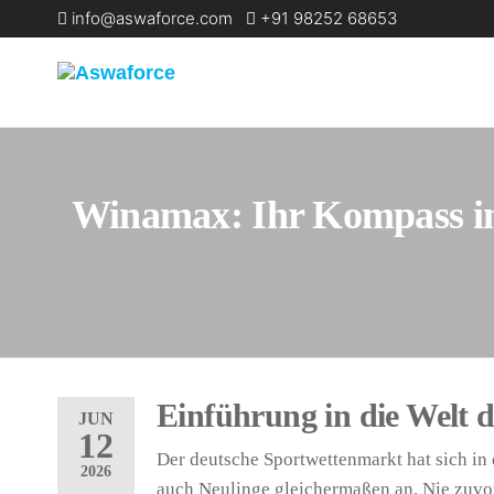
info@aswaforce.com
+91 98252 68653
Aswaforce
Winamax: Ihr Kompass im 
Einführung in die Welt 
JUN
12
Der deutsche Sportwettenmarkt hat sich in 
2026
auch Neulinge gleichermaßen an. Nie zuvor 