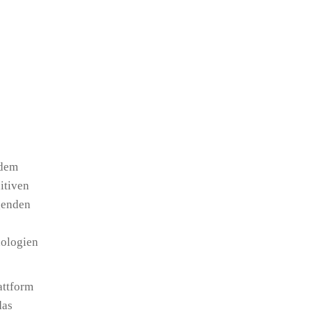
 dem
itiven
genden
nologien
attform
das