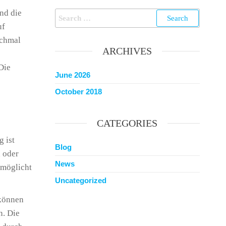
nd die
uf
nchmal
ARCHIVES
Die
June 2026
October 2018
CATEGORIES
 ist
Blog
n oder
News
rmöglicht
Uncategorized
 können
n. Die