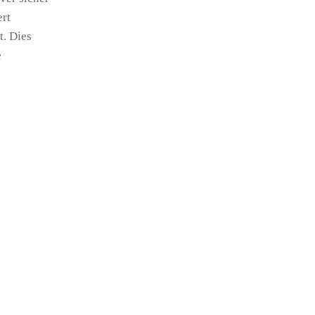
ert
t. Dies
e