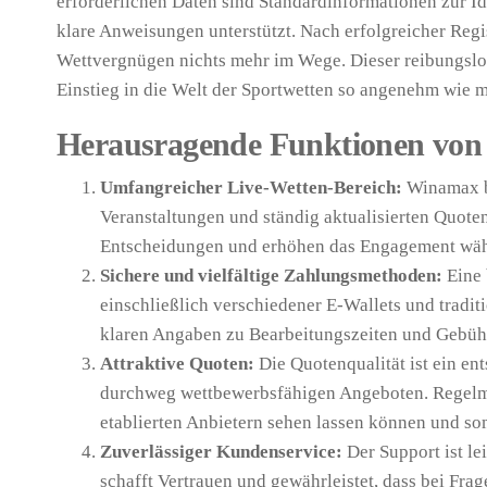
erforderlichen Daten sind Standardinformationen zur Id
klare Anweisungen unterstützt. Nach erfolgreicher Regis
Wettvergnügen nichts mehr im Wege. Dieser reibungslo
Einstieg in die Welt der Sportwetten so angenehm wie m
Herausragende Funktionen vo
Umfangreicher Live-Wetten-Bereich:
Winamax bi
Veranstaltungen und ständig aktualisierten Quoten
Entscheidungen und erhöhen das Engagement währ
Sichere und vielfältige Zahlungsmethoden:
Eine 
einschließlich verschiedener E-Wallets und tradit
klaren Angaben zu Bearbeitungszeiten und Gebühr
Attraktive Quoten:
Die Quotenqualität ist ein en
durchweg wettbewerbsfähigen Angeboten. Regelmäß
etablierten Anbietern sehen lassen können und s
Zuverlässiger Kundenservice:
Der Support ist le
schafft Vertrauen und gewährleistet, dass bei Fra