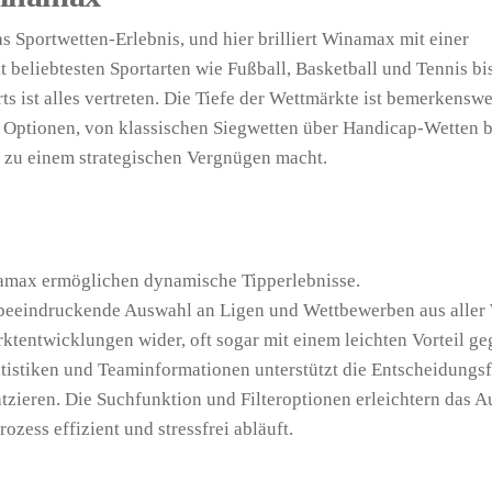
as Sportwetten-Erlebnis, und hier brilliert Winamax mit einer
 beliebtesten Sportarten wie Fußball, Basketball und Tennis bi
s ist alles vertreten. Die Tiefe der Wettmärkte ist bemerkenswe
e Optionen, von klassischen Siegwetten über Handicap-Wetten b
te zu einem strategischen Vergnügen macht.
namax ermöglichen dynamische Tipperlebnisse.
beeindruckende Auswahl an Ligen und Wettbewerben aus aller 
rktentwicklungen wider, oft sogar mit einem leichten Vorteil g
atistiken und Teaminformationen unterstützt die Entscheidungs
atzieren. Die Suchfunktion und Filteroptionen erleichtern das A
zess effizient und stressfrei abläuft.