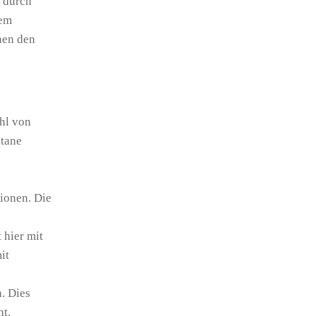
d durch
dem
nen den
hl von
ntane
tionen. Die
 hier mit
it
. Dies
ht.