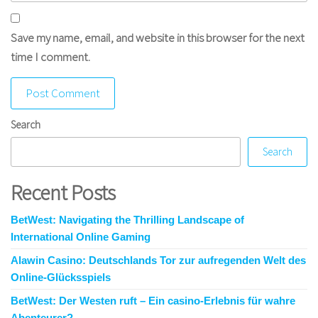
Save my name, email, and website in this browser for the next
time I comment.
Search
Search
Recent Posts
BetWest: Navigating the Thrilling Landscape of
International Online Gaming
Alawin Casino: Deutschlands Tor zur aufregenden Welt des
Online-Glücksspiels
BetWest: Der Westen ruft – Ein casino-Erlebnis für wahre
Abenteurer?