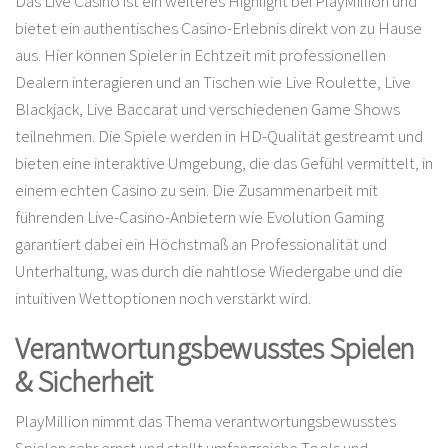
Das Live Casino ist ein weiteres Highlight bei PlayMillion und
bietet ein authentisches Casino-Erlebnis direkt von zu Hause
aus. Hier können Spieler in Echtzeit mit professionellen
Dealern interagieren und an Tischen wie Live Roulette, Live
Blackjack, Live Baccarat und verschiedenen Game Shows
teilnehmen. Die Spiele werden in HD-Qualität gestreamt und
bieten eine interaktive Umgebung, die das Gefühl vermittelt, in
einem echten Casino zu sein. Die Zusammenarbeit mit
führenden Live-Casino-Anbietern wie Evolution Gaming
garantiert dabei ein Höchstmaß an Professionalität und
Unterhaltung, was durch die nahtlose Wiedergabe und die
intuitiven Wettoptionen noch verstärkt wird.
Verantwortungsbewusstes Spielen
& Sicherheit
PlayMillion nimmt das Thema verantwortungsbewusstes