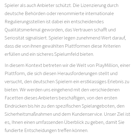
Spieler als auch Anbieter schützt. Die Lizenzierung durch
deutsche Behörden oder renommierte internationale
Regulierungsstellen ist dabei ein entscheidendes
Qualitätsmerkmal geworden, das Vertrauen schafft und
Seriosität signalisiert. Spieler legen zunehmend Wert darauf,
dass die von ihnen gewählten Plattformen diese Kriterien
erfüllen und ein sicheres Spielumfeld bieten.
In diesem Kontext betreten wir die Welt von PlayMillion, einer
Plattform, die sich diesen Herausforderungen stellt und
versucht, den deutschen Spielern ein erstklassiges Erlebnis zu
bieten. Wir werden uns eingehend mit den verschiedenen
Facetten dieses Anbieters beschäftigen, von den ersten
Eindrücken bis hin zu den spezifischen Spielangeboten, den
Sicherheitsmaßnahmen und dem Kundenservice. Unser Ziel ist
es, Ihnen einen umfassenden Überblick zu geben, damit Sie
fundierte Entscheidungen treffen können.