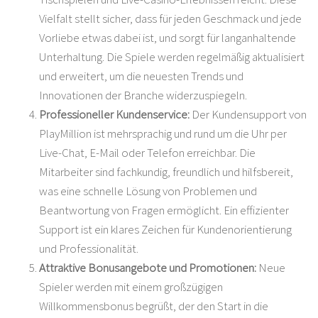
Vielfalt stellt sicher, dass für jeden Geschmack und jede
Vorliebe etwas dabei ist, und sorgt für langanhaltende
Unterhaltung. Die Spiele werden regelmäßig aktualisiert
und erweitert, um die neuesten Trends und
Innovationen der Branche widerzuspiegeln.
Professioneller Kundenservice:
Der Kundensupport von
PlayMillion ist mehrsprachig und rund um die Uhr per
Live-Chat, E-Mail oder Telefon erreichbar. Die
Mitarbeiter sind fachkundig, freundlich und hilfsbereit,
was eine schnelle Lösung von Problemen und
Beantwortung von Fragen ermöglicht. Ein effizienter
Support ist ein klares Zeichen für Kundenorientierung
und Professionalität.
Attraktive Bonusangebote und Promotionen:
Neue
Spieler werden mit einem großzügigen
Willkommensbonus begrüßt, der den Start in die