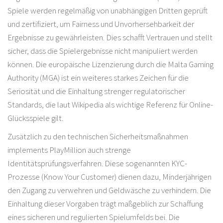
Spiele werden regelmäßig von unabhängigen Dritten geprüft
und zertifiziert, um Fairness und Unvorhersehbarkeit der
Ergebnisse zu gewährleisten. Dies schafft Vertrauen und stellt
sicher, dass die Spielergebnisse nicht manipuliert werden
können. Die europäische Lizenzierung durch die Malta Gaming
Authority (MGA) ist ein weiteres starkes Zeichen für die
Seriosität und die Einhaltung strenger regulatorischer
Standards, die laut Wikipedia als wichtige Referenz für Online-
Glücksspiele gilt.
Zusätzlich zu den technischen Sicherheitsmaßnahmen
implements PlayMillion auch strenge
Identitätsprüfungsverfahren. Diese sogenannten KYC-
Prozesse (Know Your Customer) dienen dazu, Minderjährigen
den Zugang zu verwehren und Geldwäsche zu verhindern. Die
Einhaltung dieser Vorgaben trägt maßgeblich zur Schaffung
eines sicheren und regulierten Spielumfelds bei. Die