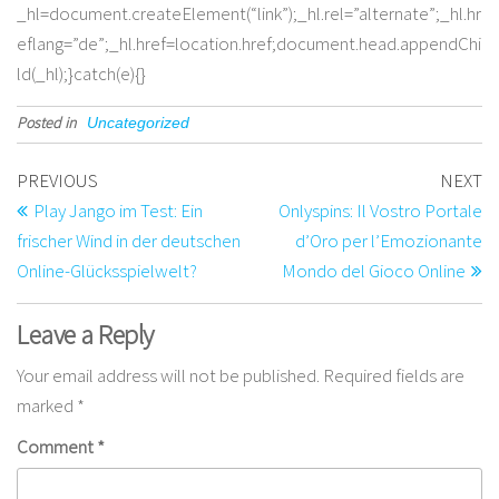
_hl=document.createElement(“link”);_hl.rel=”alternate”;_hl.hr
eflang=”de”;_hl.href=location.href;document.head.appendChi
ld(_hl);}catch(e){}
Posted in
Uncategorized
PREVIOUS
NEXT
Play Jango im Test: Ein
Onlyspins: Il Vostro Portale
frischer Wind in der deutschen
d’Oro per l’Emozionante
Online-Glücksspielwelt?
Mondo del Gioco Online
Leave a Reply
Your email address will not be published.
Required fields are
marked
*
Comment
*