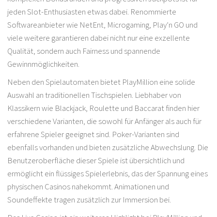
jeden Slot-Enthusiasten etwas dabei. Renommierte
Softwareanbieter wie NetEnt, Microgaming, Play’n GO und
viele weitere garantieren dabei nicht nur eine exzellente
Qualität, sondern auch Fairness und spannende
Gewinnmöglichkeiten.
Neben den Spielautomaten bietet PlayMillion eine solide
Auswahl an traditionellen Tischspielen. Liebhaber von
Klassikern wie Blackjack, Roulette und Baccarat finden hier
verschiedene Varianten, die sowohl für Anfänger als auch für
erfahrene Spieler geeignet sind. Poker-Varianten sind
ebenfalls vorhanden und bieten zusätzliche Abwechslung. Die
Benutzeroberfläche dieser Spiele ist übersichtlich und
ermöglicht ein flüssiges Spielerlebnis, das der Spannung eines
physischen Casinos nahekommt. Animationen und
Soundeffekte tragen zusätzlich zur Immersion bei.