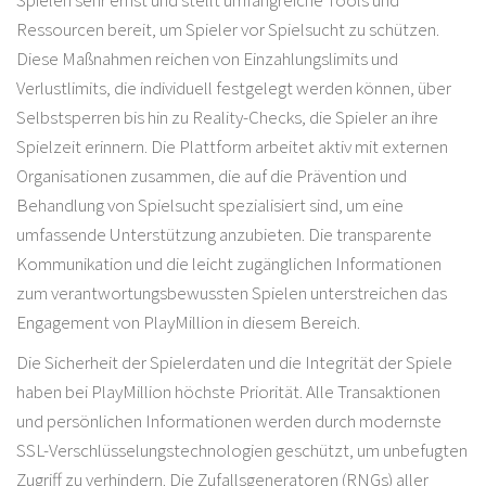
Spielen sehr ernst und stellt umfangreiche Tools und
Ressourcen bereit, um Spieler vor Spielsucht zu schützen.
Diese Maßnahmen reichen von Einzahlungslimits und
Verlustlimits, die individuell festgelegt werden können, über
Selbstsperren bis hin zu Reality-Checks, die Spieler an ihre
Spielzeit erinnern. Die Plattform arbeitet aktiv mit externen
Organisationen zusammen, die auf die Prävention und
Behandlung von Spielsucht spezialisiert sind, um eine
umfassende Unterstützung anzubieten. Die transparente
Kommunikation und die leicht zugänglichen Informationen
zum verantwortungsbewussten Spielen unterstreichen das
Engagement von PlayMillion in diesem Bereich.
Die Sicherheit der Spielerdaten und die Integrität der Spiele
haben bei PlayMillion höchste Priorität. Alle Transaktionen
und persönlichen Informationen werden durch modernste
SSL-Verschlüsselungstechnologien geschützt, um unbefugten
Zugriff zu verhindern. Die Zufallsgeneratoren (RNGs) aller