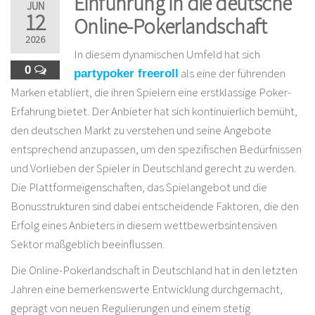
Einführung in die deutsche
JUN
12
Online-Pokerlandschaft
2026
In diesem dynamischen Umfeld hat sich
0
als eine der führenden
partypoker freeroll
Marken etabliert, die ihren Spielern eine erstklassige Poker-
Erfahrung bietet. Der Anbieter hat sich kontinuierlich bemüht,
den deutschen Markt zu verstehen und seine Angebote
entsprechend anzupassen, um den spezifischen Bedürfnissen
und Vorlieben der Spieler in Deutschland gerecht zu werden.
Die Plattformeigenschaften, das Spielangebot und die
Bonusstrukturen sind dabei entscheidende Faktoren, die den
Erfolg eines Anbieters in diesem wettbewerbsintensiven
Sektor maßgeblich beeinflussen.
Die Online-Pokerlandschaft in Deutschland hat in den letzten
Jahren eine bemerkenswerte Entwicklung durchgemacht,
geprägt von neuen Regulierungen und einem stetig