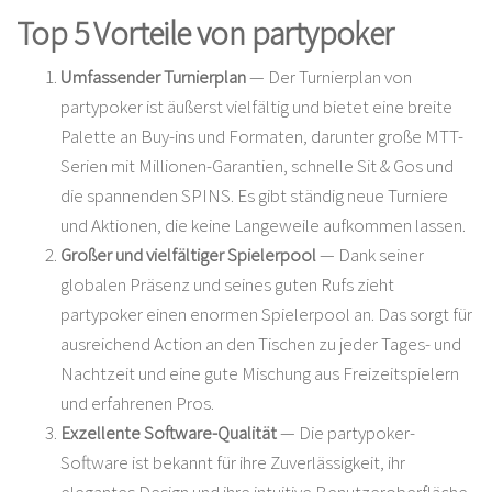
Top 5 Vorteile von partypoker
Umfassender Turnierplan
— Der Turnierplan von
partypoker ist äußerst vielfältig und bietet eine breite
Palette an Buy-ins und Formaten, darunter große MTT-
Serien mit Millionen-Garantien, schnelle Sit & Gos und
die spannenden SPINS. Es gibt ständig neue Turniere
und Aktionen, die keine Langeweile aufkommen lassen.
Großer und vielfältiger Spielerpool
— Dank seiner
globalen Präsenz und seines guten Rufs zieht
partypoker einen enormen Spielerpool an. Das sorgt für
ausreichend Action an den Tischen zu jeder Tages- und
Nachtzeit und eine gute Mischung aus Freizeitspielern
und erfahrenen Pros.
Exzellente Software-Qualität
— Die partypoker-
Software ist bekannt für ihre Zuverlässigkeit, ihr