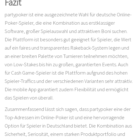
Fazit
partypoker ist eine ausgezeichnete Wahl für deutsche Online-
Poker-Spieler, die eine Kombination aus erstklassiger
Software, großer Spielauswahl und attraktiven Boni suchen.
Die Plattform ist besonders gut geeignet für Spieler, die Wert
auf ein faires und transparentes Rakeback-System legen und
an einer breiten Palette von Turnieren teilnehmen möchten,
von Low-Stakes bis hin zu großen, garantierten Events. Auch
für Cash Game-Spieler ist die Plattform aufgrund des hohen
Spieler-Traffics und der verschiedenen Varianten sehr attraktiv.
Die mobile App garantiert zudem Flexibilität und ermöglicht
das Spielen von überall.
Zusammenfassend lässt sich sagen, dass partypoker eine der
Top-Adressen im Online-Poker ist und eine hervorragende
Option für Spieler in Deutschland bietet. Die Kombination aus
Sicherheit, Seriosität, einem starken Produktportfolio und