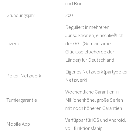
und Boni
Gründungsjahr
2001
Reguliert in mehreren
Jurisdiktionen, einschließlich
Lizenz
der GGL (Gemeinsame
Glücksspielbehörde der
Länder) für Deutschland
Eigenes Netzwerk (partypoker-
Poker-Netzwerk
Netzwerk)
Wöchentliche Garantien in
Turniergarantie
Millionenhöhe, große Serien
mit noch höheren Garantien
Verfügbar für iOS und Android,
Mobile App
voll funktionsfähig