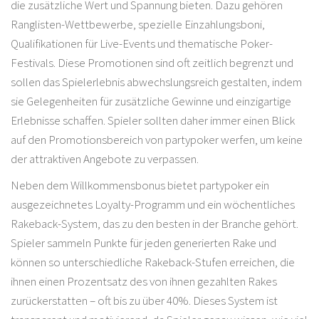
die zusätzliche Wert und Spannung bieten. Dazu gehören
Ranglisten-Wettbewerbe, spezielle Einzahlungsboni,
Qualifikationen für Live-Events und thematische Poker-
Festivals. Diese Promotionen sind oft zeitlich begrenzt und
sollen das Spielerlebnis abwechslungsreich gestalten, indem
sie Gelegenheiten für zusätzliche Gewinne und einzigartige
Erlebnisse schaffen. Spieler sollten daher immer einen Blick
auf den Promotionsbereich von partypoker werfen, um keine
der attraktiven Angebote zu verpassen.
Neben dem Willkommensbonus bietet partypoker ein
ausgezeichnetes Loyalty-Programm und ein wöchentliches
Rakeback-System, das zu den besten in der Branche gehört.
Spieler sammeln Punkte für jeden generierten Rake und
können so unterschiedliche Rakeback-Stufen erreichen, die
ihnen einen Prozentsatz des von ihnen gezahlten Rakes
zurückerstatten – oft bis zu über 40%. Dieses System ist