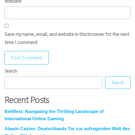
Website
Save my name, email, and website in this browser for the next
time I comment.
Search
Search
Recent Posts
BetWest: Navigating the Thrilling Landscape of
International Online Gaming
Alawin Casino: Deutschlands Tor zur aufregenden Welt des