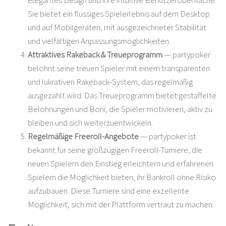
elegantes Design und ihre intuitive Benutzeroberfläche.
Sie bietet ein flüssiges Spielerlebnis auf dem Desktop
und auf Mobilgeräten, mit ausgezeichneter Stabilität
und vielfältigen Anpassungsmöglichkeiten.
Attraktives Rakeback & Treueprogramm
— partypoker
belohnt seine treuen Spieler mit einem transparenten
und lukrativen Rakeback-System, das regelmäßig
ausgezahlt wird. Das Treueprogramm bietet gestaffelte
Belohnungen und Boni, die Spieler motivieren, aktiv zu
bleiben und sich weiterzuentwickeln.
Regelmäßige Freeroll-Angebote
— partypoker ist
bekannt für seine großzügigen Freeroll-Turniere, die
neuen Spielern den Einstieg erleichtern und erfahrenen
Spielern die Möglichkeit bieten, ihr Bankroll ohne Risiko
aufzubauen. Diese Turniere sind eine exzellente
Möglichkeit, sich mit der Plattform vertraut zu machen.