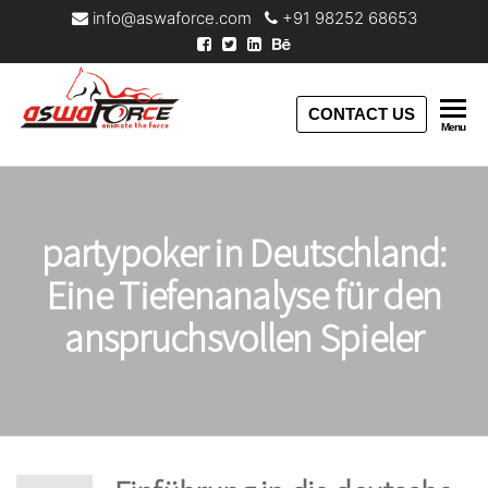
info@aswaforce.com
+91 98252 68653
Aswaforce
CONTACT US
Menu
partypoker in Deutschland:
Eine Tiefenanalyse für den
anspruchsvollen Spieler