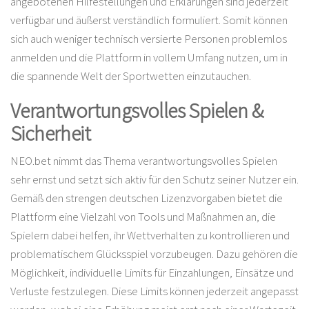
angebotenen Hilfestellungen und Erklärungen sind jederzeit
verfügbar und äußerst verständlich formuliert. Somit können
sich auch weniger technisch versierte Personen problemlos
anmelden und die Plattform in vollem Umfang nutzen, um in
die spannende Welt der Sportwetten einzutauchen.
Verantwortungsvolles Spielen &
Sicherheit
NEO.bet nimmt das Thema verantwortungsvolles Spielen
sehr ernst und setzt sich aktiv für den Schutz seiner Nutzer ein.
Gemäß den strengen deutschen Lizenzvorgaben bietet die
Plattform eine Vielzahl von Tools und Maßnahmen an, die
Spielern dabei helfen, ihr Wettverhalten zu kontrollieren und
problematischem Glücksspiel vorzubeugen. Dazu gehören die
Möglichkeit, individuelle Limits für Einzahlungen, Einsätze und
Verluste festzulegen. Diese Limits können jederzeit angepasst