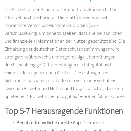
Die Sicherheit der Kundendaten und Transaktionen hat bei
NEO.bet höchste Priorität. Die Plattform verwendet
modernste Verschlüsselungstechnologien (SSL-
Verschlüsselung), um sicherzustellen, dass alle persönlichen
und finanziellen Informationen der Nutzer geschützt sind. Die
Einhaltung der deutschen Datenschutzbestimmungen wird
strengstens überwacht, und regelmäßige Überprüfungen
durch unabhängige Dritte bestätigen die Integrität und
Fairness der angebotenen Wetten. Diese stringenten
Sicherheitsmaßnahmen schaffen ein Vertrauensverhältnis
zwischen Anbieter und Nutzer und tragen dazu bei, dass sich
Spieler bei NEO.bet sicher und gut aufgehoben fühlen können.
Top 5-7 Herausragende Funktionen
Benutzerfreundliche mobile App:
Die mobile
Anwendung von NEO.bet ist ein echtes Highlight. Sie ist