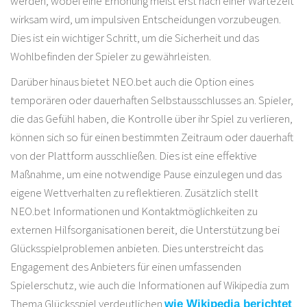
werden, wobei eine Erhöhung meist erst nach einer Wartezeit
wirksam wird, um impulsiven Entscheidungen vorzubeugen.
Dies ist ein wichtiger Schritt, um die Sicherheit und das
Wohlbefinden der Spieler zu gewährleisten.
Darüber hinaus bietet NEO.bet auch die Option eines
temporären oder dauerhaften Selbstausschlusses an. Spieler,
die das Gefühl haben, die Kontrolle über ihr Spiel zu verlieren,
können sich so für einen bestimmten Zeitraum oder dauerhaft
von der Plattform ausschließen. Dies ist eine effektive
Maßnahme, um eine notwendige Pause einzulegen und das
eigene Wettverhalten zu reflektieren. Zusätzlich stellt
NEO.bet Informationen und Kontaktmöglichkeiten zu
externen Hilfsorganisationen bereit, die Unterstützung bei
Glücksspielproblemen anbieten. Dies unterstreicht das
Engagement des Anbieters für einen umfassenden
Spielerschutz, wie auch die Informationen auf Wikipedia zum
Thema Glücksspiel verdeutlichen
.
wie Wikipedia berichtet