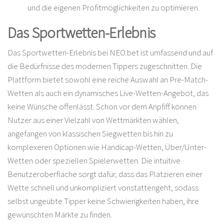
und die eigenen Profitmöglichkeiten zu optimieren.
Das Sportwetten-Erlebnis
Das Sportwetten-Erlebnis bei NEO.bet ist umfassend und auf
die Bedürfnisse des modernen Tippers zugeschnitten. Die
Plattform bietet sowohl eine reiche Auswahl an Pre-Match-
Wetten als auch ein dynamisches Live-Wetten-Angebot, das
keine Wünsche offenlässt. Schon vor dem Anpfiff können
Nutzer aus einer Vielzahl von Wettmärkten wählen,
angefangen von klassischen Siegwetten bis hin zu
komplexeren Optionen wie Handicap-Wetten, Über/Unter-
Wetten oder speziellen Spielerwetten. Die intuitive
Benutzeroberfläche sorgt dafür, dass das Platzieren einer
Wette schnell und unkompliziert vonstattengeht, sodass
selbst ungeübte Tipper keine Schwierigkeiten haben, ihre
gewünschten Märkte zu finden.