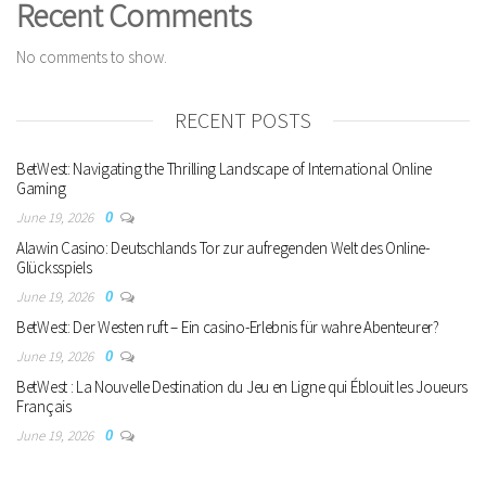
Recent Comments
No comments to show.
RECENT POSTS
BetWest: Navigating the Thrilling Landscape of International Online
Gaming
June 19, 2026
0
Alawin Casino: Deutschlands Tor zur aufregenden Welt des Online-
Glücksspiels
June 19, 2026
0
BetWest: Der Westen ruft – Ein casino-Erlebnis für wahre Abenteurer?
June 19, 2026
0
BetWest : La Nouvelle Destination du Jeu en Ligne qui Éblouit les Joueurs
Français
June 19, 2026
0