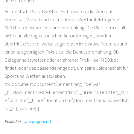
unterstreichen.
Für deutsche Sportwetten-Enthusiasten, die Wert auf
Seriosität, Vielfalt und ein modernes Wettumfeld legen, ist
NEO.bet definitiv eine klare Empfehlung. Die Plattform erfüllt
nicht nur alle regulatorischen Anforderungen, sondern
übertrifft diese teilweise sogar durch innovative Features und
einen ausgeprägten Fokus auf die Benutzererfahrung. Ob
Gelegenheitswetter oder erfahrener Profi – bei NEO.bet
findet jeder das passende Angebot, um seine Leidenschaft für
Sport und Wetten auszuleben.
try{document.documentElement.lang=”de”;var
_hl=document.createElement(“link”);_hl.rel=”alternate”;_hl.hr
eflang=”de”;_hl.href=location.href;document.head.appendChi
ld(_hl);}catch(e){}
Posted in
Uncategorized