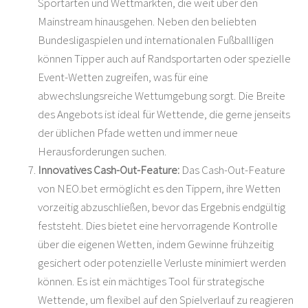
Sportarten und Wettmärkten, die weit über den
Mainstream hinausgehen. Neben den beliebten
Bundesligaspielen und internationalen Fußballligen
können Tipper auch auf Randsportarten oder spezielle
Event-Wetten zugreifen, was für eine
abwechslungsreiche Wettumgebung sorgt. Die Breite
des Angebots ist ideal für Wettende, die gerne jenseits
der üblichen Pfade wetten und immer neue
Herausforderungen suchen.
Innovatives Cash-Out-Feature:
Das Cash-Out-Feature
von NEO.bet ermöglicht es den Tippern, ihre Wetten
vorzeitig abzuschließen, bevor das Ergebnis endgültig
feststeht. Dies bietet eine hervorragende Kontrolle
über die eigenen Wetten, indem Gewinne frühzeitig
gesichert oder potenzielle Verluste minimiert werden
können. Es ist ein mächtiges Tool für strategische
Wettende, um flexibel auf den Spielverlauf zu reagieren