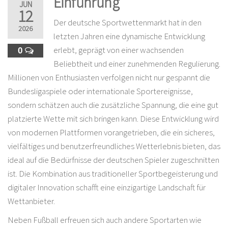
Einführung
JUN
12
Der deutsche Sportwettenmarkt hat in den
2026
letzten Jahren eine dynamische Entwicklung
erlebt, geprägt von einer wachsenden
0
Beliebtheit und einer zunehmenden Regulierung.
Millionen von Enthusiasten verfolgen nicht nur gespannt die
Bundesligaspiele oder internationale Sportereignisse,
sondern schätzen auch die zusätzliche Spannung, die eine gut
platzierte Wette mit sich bringen kann. Diese Entwicklung wird
von modernen Plattformen vorangetrieben, die ein sicheres,
vielfältiges und benutzerfreundliches Wetterlebnis bieten, das
ideal auf die Bedürfnisse der deutschen Spieler zugeschnitten
ist. Die Kombination aus traditioneller Sportbegeisterung und
digitaler Innovation schafft eine einzigartige Landschaft für
Wettanbieter.
Neben Fußball erfreuen sich auch andere Sportarten wie