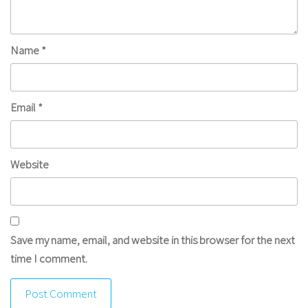
Name
*
Email
*
Website
Save my name, email, and website in this browser for the next
time I comment.