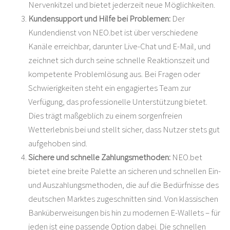
Nervenkitzel und bietet jederzeit neue Möglichkeiten.
Kundensupport und Hilfe bei Problemen:
Der
Kundendienst von NEO.bet ist über verschiedene
Kanäle erreichbar, darunter Live-Chat und E-Mail, und
zeichnet sich durch seine schnelle Reaktionszeit und
kompetente Problemlösung aus. Bei Fragen oder
Schwierigkeiten steht ein engagiertes Team zur
Verfügung, das professionelle Unterstützung bietet.
Dies trägt maßgeblich zu einem sorgenfreien
Wetterlebnis bei und stellt sicher, dass Nutzer stets gut
aufgehoben sind.
Sichere und schnelle Zahlungsmethoden:
NEO.bet
bietet eine breite Palette an sicheren und schnellen Ein-
und Auszahlungsmethoden, die auf die Bedürfnisse des
deutschen Marktes zugeschnitten sind. Von klassischen
Banküberweisungen bis hin zu modernen E-Wallets – für
jeden ist eine passende Option dabei. Die schnellen