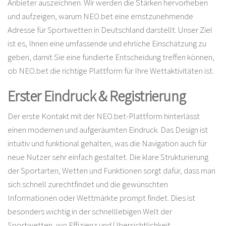
Anbieter auszeichnen. Wir werden die Stärken hervorheben
und aufzeigen, warum NEO.bet eine ernstzunehmende
Adresse für Sportwetten in Deutschland darstellt. Unser Ziel
ist es, Ihnen eine umfassende und ehrliche Einschätzung zu
geben, damit Sie eine fundierte Entscheidung treffen können,
ob NEO.bet die richtige Plattform für Ihre Wettaktivitäten ist.
Erster Eindruck & Registrierung
Der erste Kontakt mit der NEO.bet-Plattform hinterlässt
einen modernen und aufgeräumten Eindruck. Das Design ist
intuitiv und funktional gehalten, was die Navigation auch für
neue Nutzer sehr einfach gestaltet. Die klare Strukturierung
der Sportarten, Wetten und Funktionen sorgt dafür, dass man
sich schnell zurechtfindet und die gewünschten
Informationen oder Wettmärkte prompt findet. Dies ist
besonders wichtig in der schnelllebigen Welt der
Sportwetten, wo Effizienz und Übersichtlichkeit