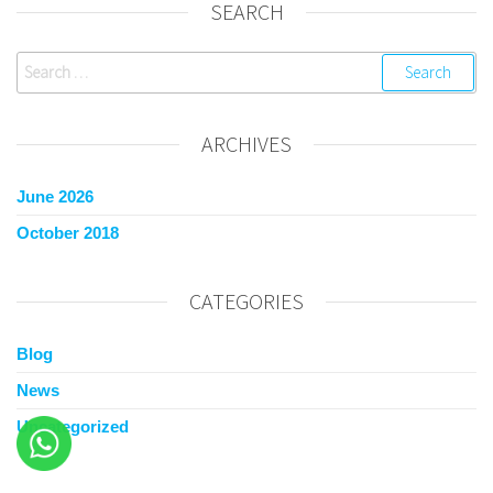
SEARCH
ARCHIVES
June 2026
October 2018
CATEGORIES
Blog
News
Uncategorized