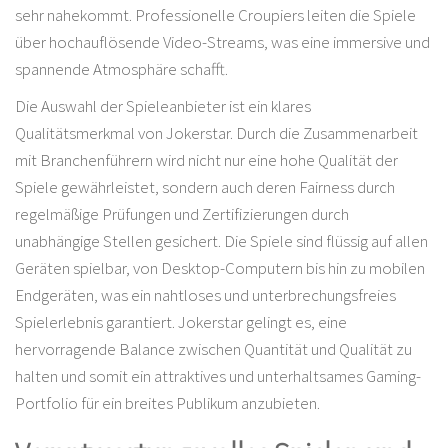
sehr nahekommt. Professionelle Croupiers leiten die Spiele
über hochauflösende Video-Streams, was eine immersive und
spannende Atmosphäre schafft.
Die Auswahl der Spieleanbieter ist ein klares
Qualitätsmerkmal von Jokerstar. Durch die Zusammenarbeit
mit Branchenführern wird nicht nur eine hohe Qualität der
Spiele gewährleistet, sondern auch deren Fairness durch
regelmäßige Prüfungen und Zertifizierungen durch
unabhängige Stellen gesichert. Die Spiele sind flüssig auf allen
Geräten spielbar, von Desktop-Computern bis hin zu mobilen
Endgeräten, was ein nahtloses und unterbrechungsfreies
Spielerlebnis garantiert. Jokerstar gelingt es, eine
hervorragende Balance zwischen Quantität und Qualität zu
halten und somit ein attraktives und unterhaltsames Gaming-
Portfolio für ein breites Publikum anzubieten.