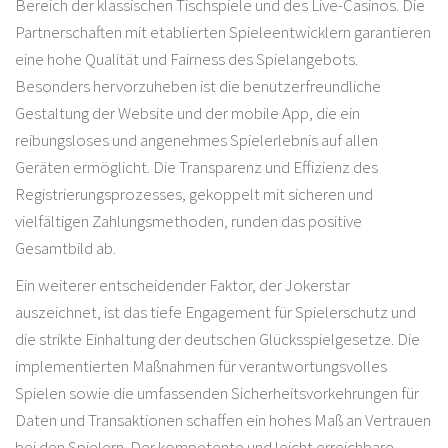
Bereich der klassischen Tischspiele und des Live-Casinos. Die
Partnerschaften mit etablierten Spieleentwicklern garantieren
eine hohe Qualität und Fairness des Spielangebots.
Besonders hervorzuheben ist die benutzerfreundliche
Gestaltung der Website und der mobile App, die ein
reibungsloses und angenehmes Spielerlebnis auf allen
Geräten ermöglicht. Die Transparenz und Effizienz des
Registrierungsprozesses, gekoppelt mit sicheren und
vielfältigen Zahlungsmethoden, runden das positive
Gesamtbild ab.
Ein weiterer entscheidender Faktor, der Jokerstar
auszeichnet, ist das tiefe Engagement für Spielerschutz und
die strikte Einhaltung der deutschen Glücksspielgesetze. Die
implementierten Maßnahmen für verantwortungsvolles
Spielen sowie die umfassenden Sicherheitsvorkehrungen für
Daten und Transaktionen schaffen ein hohes Maß an Vertrauen
bei den Spielern. Der kompetente und leicht erreichbare