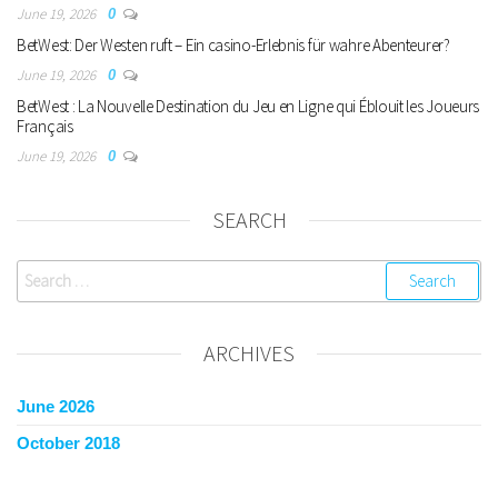
June 19, 2026
0
BetWest: Der Westen ruft – Ein casino-Erlebnis für wahre Abenteurer?
June 19, 2026
0
BetWest : La Nouvelle Destination du Jeu en Ligne qui Éblouit les Joueurs
Français
June 19, 2026
0
SEARCH
ARCHIVES
June 2026
October 2018