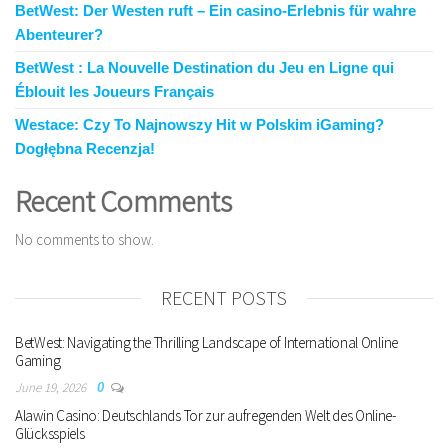
BetWest: Der Westen ruft – Ein casino-Erlebnis für wahre
Abenteurer?
BetWest : La Nouvelle Destination du Jeu en Ligne qui
Éblouit les Joueurs Français
Westace: Czy To Najnowszy Hit w Polskim iGaming?
Dogłębna Recenzja!
Recent Comments
No comments to show.
RECENT POSTS
BetWest: Navigating the Thrilling Landscape of International Online
Gaming
June 19, 2026
0
Alawin Casino: Deutschlands Tor zur aufregenden Welt des Online-
Glücksspiels