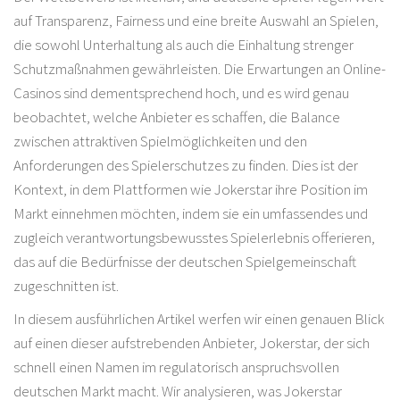
auf Transparenz, Fairness und eine breite Auswahl an Spielen,
die sowohl Unterhaltung als auch die Einhaltung strenger
Schutzmaßnahmen gewährleisten. Die Erwartungen an Online-
Casinos sind dementsprechend hoch, und es wird genau
beobachtet, welche Anbieter es schaffen, die Balance
zwischen attraktiven Spielmöglichkeiten und den
Anforderungen des Spielerschutzes zu finden. Dies ist der
Kontext, in dem Plattformen wie Jokerstar ihre Position im
Markt einnehmen möchten, indem sie ein umfassendes und
zugleich verantwortungsbewusstes Spielerlebnis offerieren,
das auf die Bedürfnisse der deutschen Spielgemeinschaft
zugeschnitten ist.
In diesem ausführlichen Artikel werfen wir einen genauen Blick
auf einen dieser aufstrebenden Anbieter, Jokerstar, der sich
schnell einen Namen im regulatorisch anspruchsvollen
deutschen Markt macht. Wir analysieren, was Jokerstar