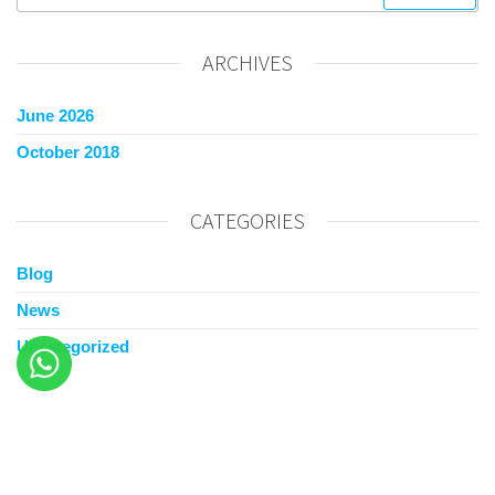
ARCHIVES
June 2026
October 2018
CATEGORIES
Blog
News
Uncategorized
© 2024 Aswaforce, All Rights Reserved. Developed By
:
Anthesis