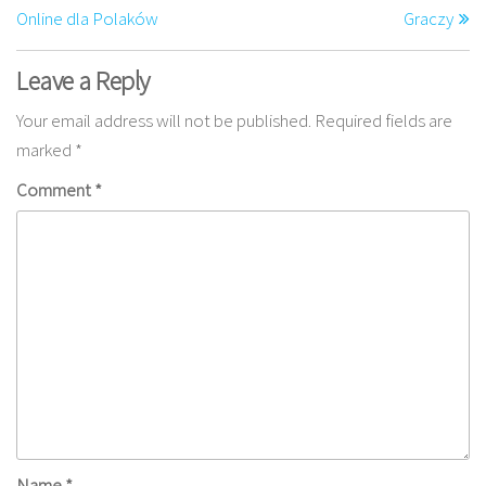
Online dla Polaków
Graczy
Leave a Reply
Your email address will not be published.
Required fields are
marked
*
Comment
*
Name
*