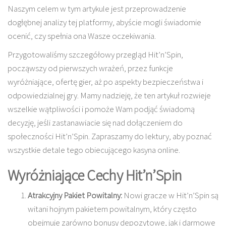
Naszym celem w tym artykule jest przeprowadzenie
dogłębnej analizy tej platformy, abyście mogli świadomie
ocenić, czy spełnia ona Wasze oczekiwania.
Przygotowaliśmy szczegółowy przegląd Hit’n’Spin,
począwszy od pierwszych wrażeń, przez funkcje
wyróżniające, ofertę gier, aż po aspekty bezpieczeństwa i
odpowiedzialnej gry. Mamy nadzieję, że ten artykuł rozwieje
wszelkie wątpliwości i pomoże Wam podjąć świadomą
decyzję, jeśli zastanawiacie się nad dołączeniem do
społeczności Hit’n’Spin. Zapraszamy do lektury, aby poznać
wszystkie detale tego obiecującego kasyna online.
Wyróżniające Cechy Hit’n’Spin
Atrakcyjny Pakiet Powitalny:
Nowi gracze w Hit’n’Spin są
witani hojnym pakietem powitalnym, który często
obejmuje zarówno bonusy depozytowe, jak i darmowe