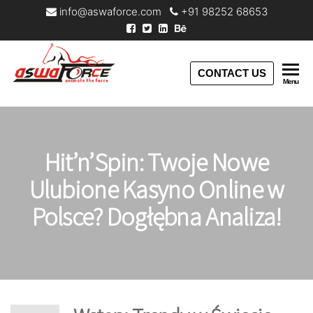
info@aswaforce.com
+91 98252 68653
Aswaforce
CONTACT US
Menu
Hit’n’Spin: Twoje Nowe
Ulubione Kasyno Online w
Polsce? Dogłębna Analiza!