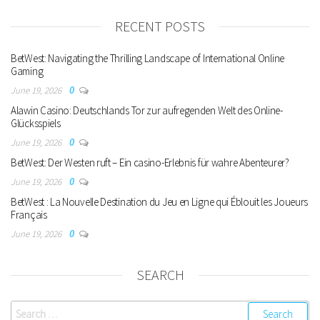
RECENT POSTS
BetWest: Navigating the Thrilling Landscape of International Online
Gaming
June 19, 2026
0
Alawin Casino: Deutschlands Tor zur aufregenden Welt des Online-
Glücksspiels
June 19, 2026
0
BetWest: Der Westen ruft – Ein casino-Erlebnis für wahre Abenteurer?
June 19, 2026
0
BetWest : La Nouvelle Destination du Jeu en Ligne qui Éblouit les Joueurs
Français
June 19, 2026
0
SEARCH