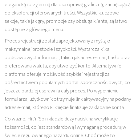
elegancką i przyjemną dla oka oprawę graficzną, zachęcającą
do eksploracji oferowanych treści. Wszystkie kluczowe
sekcje, takie jak gry, promocje czy obsługa klienta, są łatwo
dostępne z głównego menu.
Proces rejestracji został zaprojektowany z myślą o
maksymalnej prostocie i szybkości. Wystarcza kilka
podstawowych informacji, takich jak adres e-mail, hasło oraz
preferowana waluta, aby utworzyć konto. Alternatywnie,
platforma oferuje możliwość szybkiej rejestracji za
pośrednictwem popularnych portali społecznościowych, co
jeszcze bardziej usprawnia cały proces. Po wypełnieniu
formularza, użytkownik otrzymuje link aktywacyjny na podany
adres e-mail, którego kliknięcie finalizuje zakładanie konta.
Co ważne, Hit’n’Spin kładzie duży nacisk na weryfikację
tożsamości, co jest standardową i wymaganą procedurą w
świecie regulowanego hazardu online. Choć może to