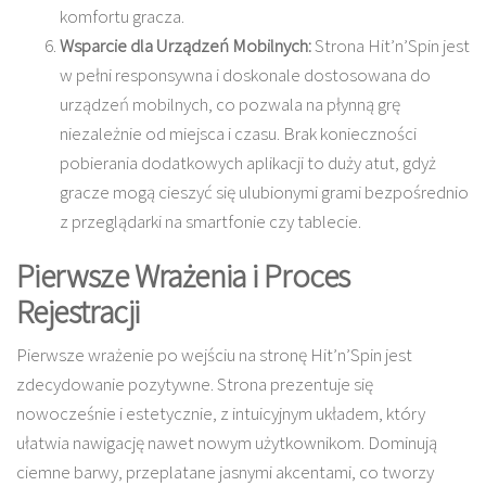
komfortu gracza.
Wsparcie dla Urządzeń Mobilnych:
Strona Hit’n’Spin jest
w pełni responsywna i doskonale dostosowana do
urządzeń mobilnych, co pozwala na płynną grę
niezależnie od miejsca i czasu. Brak konieczności
pobierania dodatkowych aplikacji to duży atut, gdyż
gracze mogą cieszyć się ulubionymi grami bezpośrednio
z przeglądarki na smartfonie czy tablecie.
Pierwsze Wrażenia i Proces
Rejestracji
Pierwsze wrażenie po wejściu na stronę Hit’n’Spin jest
zdecydowanie pozytywne. Strona prezentuje się
nowocześnie i estetycznie, z intuicyjnym układem, który
ułatwia nawigację nawet nowym użytkownikom. Dominują
ciemne barwy, przeplatane jasnymi akcentami, co tworzy