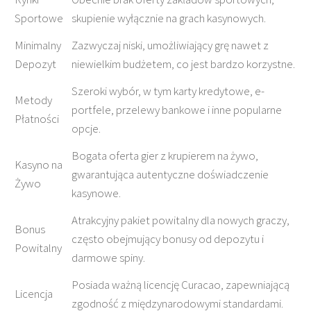
Sportowe
skupienie wyłącznie na grach kasynowych.
Minimalny
Zazwyczaj niski, umożliwiający grę nawet z
Depozyt
niewielkim budżetem, co jest bardzo korzystne.
Szeroki wybór, w tym karty kredytowe, e-
Metody
portfele, przelewy bankowe i inne popularne
Płatności
opcje.
Bogata oferta gier z krupierem na żywo,
Kasyno na
gwarantująca autentyczne doświadczenie
Żywo
kasynowe.
Atrakcyjny pakiet powitalny dla nowych graczy,
Bonus
często obejmujący bonusy od depozytu i
Powitalny
darmowe spiny.
Posiada ważną licencję Curacao, zapewniającą
Licencja
zgodność z międzynarodowymi standardami.