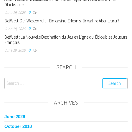
Glücksspiels
June 19, 2026
0
BetWest: Der Westen ruft – Ein casino-Erlebnis für wahre Abenteurer?
June 19, 2026
0
BetWest : La Nouvelle Destination du Jeu en Ligne qui Éblouit les Joueurs
Français
June 19, 2026
0
SEARCH
ARCHIVES
June 2026
October 2018