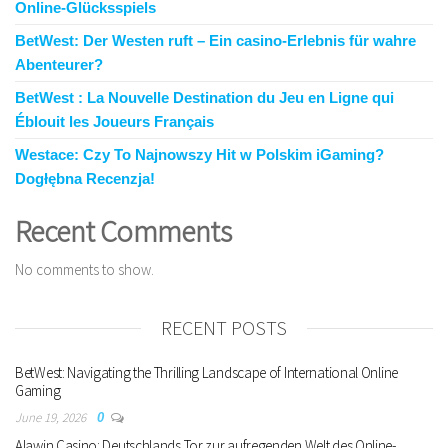
Online-Glücksspiels
BetWest: Der Westen ruft – Ein casino-Erlebnis für wahre
Abenteurer?
BetWest : La Nouvelle Destination du Jeu en Ligne qui
Éblouit les Joueurs Français
Westace: Czy To Najnowszy Hit w Polskim iGaming?
Dogłębna Recenzja!
Recent Comments
No comments to show.
RECENT POSTS
BetWest: Navigating the Thrilling Landscape of International Online
Gaming
June 19, 2026
0
Alawin Casino: Deutschlands Tor zur aufregenden Welt des Online-