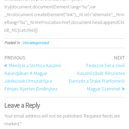
try{document.documentElement.lang=”hu”;var
_hl=document.createElement(“link”);_hl.rel=”alternate”;_hl.hr
eflang=”hu”;_hl.href=location.href;document.head.appendChi
ld(_hl);}catch(e){}
Posted in
Uncategorized
PREVIOUS
NEXT
Merülj el a Slottica Kaszinó
Fedezze Fel a Jövő
Kalandjában: A Magyar
Kaszinózását: Részletes
Játékosok Útmutatója a
Elemzés a Stake Platformról
Fényes Nyertes Élményhez
Magyar Szemmel
Leave a Reply
Your email address will not be published.
Required fields are
marked
*