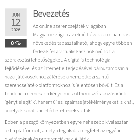
Bevezetés
JUN
12
Az online szerencsejáték világában
2026
Magyarországon az elmúlt években dinamikus
növekedés tapasztalható, ahogy egyre többen
0
fedezik fel a virtuális kaszinók nyújtotta
szórakozási lehetőségeket. A digitális technológia
fejlődésével és az internet elterjedésével párhuzamosan a
hazai játékosok hozzáférése a nemzetközi szintű
szerencsejáték-platformokhoz is jelentősen bővült. Ez a
tendencia nemcsak a kényelmes otthoni szórakozás iránti
igényt elégíti ki, hanem új és izgalmas játékélményeket is kínál,
amelyek korábban elérhetetlenek voltak.
Ebben a pezsgő környezetben egyre nehezebb kiválasztani
azt a platformot, amely a leginkább megfelel az egyéni
elvárásoknak és preferenciáknak. A játék