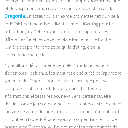
émergent, apportant avec elles des propositions innovantes
et des expériences utilisateur optimisées. C’est le cas de
, un acteur qui s’annonce prometteur et qui vise à
Dragonia
redéfinir les standards du divertissement iGaming pour le
public français. Cette revue approfondie explorera les
différentes facettes de cette plateforme, en mettant en
lumière ses points forts et ce qui la distingue de la
concurrence actuelle.
Nous allons décortiquer ensemble l’interface, les jeux
disponibles, les bonus, les mesures de sécurité et l’approche
générale de Dragonia pour vous offrir une perspective
complète. L’objectif est de vous fournir toutes les
informations nécessaires pour évaluer si cette nouvelle
destination de jeu correspond à vos attentes et si elle est en
mesure de vous offrir une expérience ludique mémorable et
surtout équitable. Préparez-vous à plonger dans le monde
fascinant de Dragonia, où l’aventure et les opportunités de