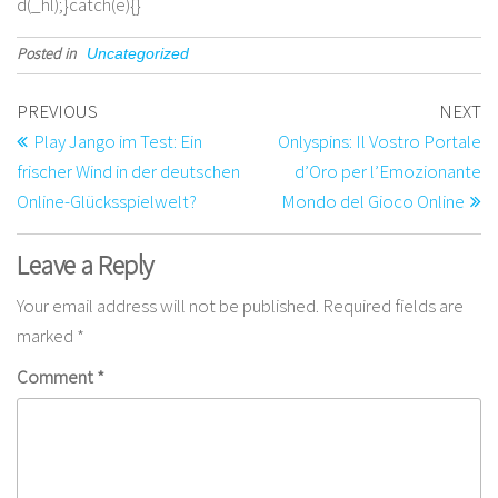
d(_hl);}catch(e){}
Posted in
Uncategorized
PREVIOUS
NEXT
Play Jango im Test: Ein
Onlyspins: Il Vostro Portale
frischer Wind in der deutschen
d’Oro per l’Emozionante
Online-Glücksspielwelt?
Mondo del Gioco Online
Leave a Reply
Your email address will not be published.
Required fields are
marked
*
Comment
*