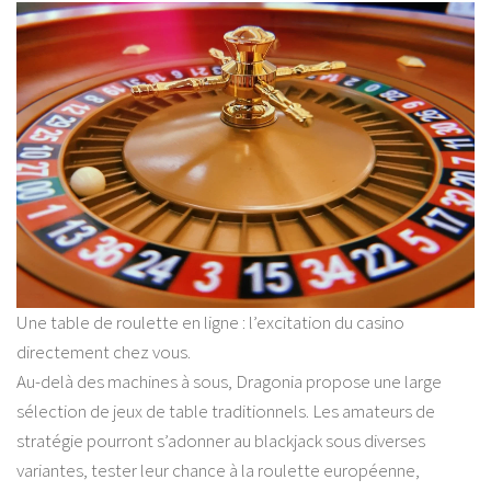
Une table de roulette en ligne : l’excitation du casino
directement chez vous.
Au-delà des machines à sous, Dragonia propose une large
sélection de jeux de table traditionnels. Les amateurs de
stratégie pourront s’adonner au blackjack sous diverses
variantes, tester leur chance à la roulette européenne,