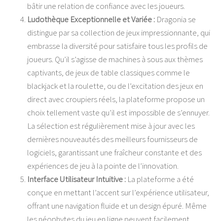
bâtir une relation de confiance avec les joueurs.
Ludothèque Exceptionnelle et Variée :
Dragonia se
distingue par sa collection de jeux impressionnante, qui
embrasse la diversité pour satisfaire tous les profils de
joueurs. Qu’il s’agisse de machines à sous aux thèmes
captivants, de jeux de table classiques comme le
blackjack et la roulette, ou de l’excitation des jeux en
direct avec croupiers réels, la plateforme propose un
choix tellement vaste qu’il est impossible de s’ennuyer.
La sélection est régulièrement mise à jour avec les
dernières nouveautés des meilleurs fournisseurs de
logiciels, garantissant une fraîcheur constante et des
expériences de jeu à la pointe de l’innovation.
Interface Utilisateur Intuitive :
La plateforme a été
conçue en mettant l’accent sur l’expérience utilisateur,
offrant une navigation fluide et un design épuré. Même
les néophytes du jeu en ligne peuvent facilement