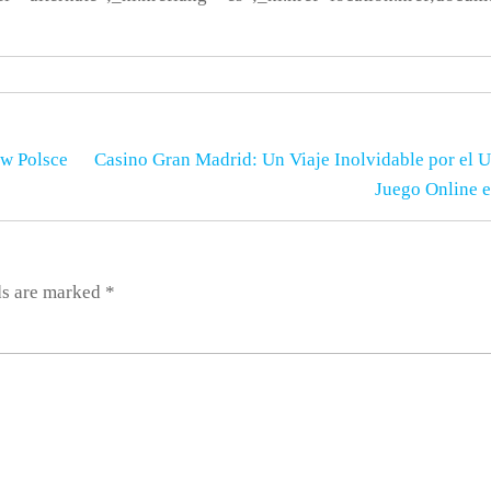
w Polsce
Casino Gran Madrid: Un Viaje Inolvidable por el U
Juego Online 
ds are marked
*