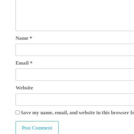
Name
*
Email
*
Website
Save my name, email, and website in this browser f