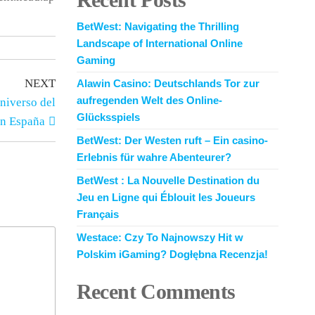
BetWest: Navigating the Thrilling
Landscape of International Online
Gaming
NEXT
Alawin Casino: Deutschlands Tor zur
aufregenden Welt des Online-
niverso del
Glücksspiels
en España
BetWest: Der Westen ruft – Ein casino-
Erlebnis für wahre Abenteurer?
BetWest : La Nouvelle Destination du
Jeu en Ligne qui Éblouit les Joueurs
Français
Westace: Czy To Najnowszy Hit w
Polskim iGaming? Dogłębna Recenzja!
Recent Comments