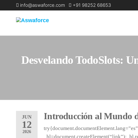
info@aswaforce.com
+91 98252 68653
Aswaforce
Desvelando TodoSlots: Un
Introducción al Mundo d
JUN
12
try{document.documentElement.lang=”es”
2026
_hl=document.createElement(“link”);_hl.re