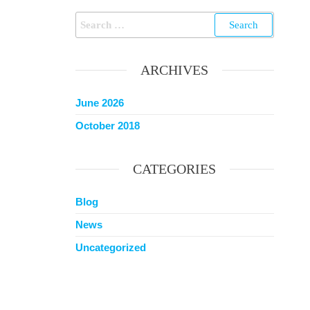
ARCHIVES
June 2026
October 2018
CATEGORIES
Blog
News
Uncategorized
is