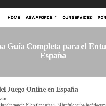
HOME
ASWAFORCE
OUR SERVICES
POR
a Guía Completa para el Entus
España
el Juego Online en España
;var
l=”alternate”;_hl.hreflang=”es”;_hl.href=location.href;docum