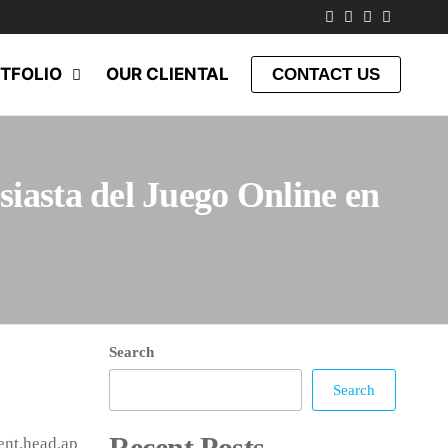
TFOLIO
OUR CLIENTAL
CONTACT US
iasta del Juego Online en
Search
Search
Recent Posts
ent.head.ap