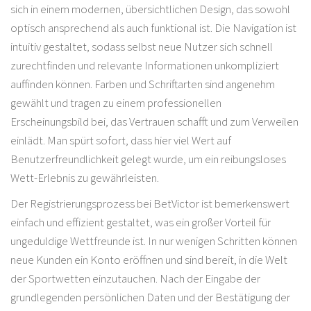
sich in einem modernen, übersichtlichen Design, das sowohl
optisch ansprechend als auch funktional ist. Die Navigation ist
intuitiv gestaltet, sodass selbst neue Nutzer sich schnell
zurechtfinden und relevante Informationen unkompliziert
auffinden können. Farben und Schriftarten sind angenehm
gewählt und tragen zu einem professionellen
Erscheinungsbild bei, das Vertrauen schafft und zum Verweilen
einlädt. Man spürt sofort, dass hier viel Wert auf
Benutzerfreundlichkeit gelegt wurde, um ein reibungsloses
Wett-Erlebnis zu gewährleisten.
Der Registrierungsprozess bei BetVictor ist bemerkenswert
einfach und effizient gestaltet, was ein großer Vorteil für
ungeduldige Wettfreunde ist. In nur wenigen Schritten können
neue Kunden ein Konto eröffnen und sind bereit, in die Welt
der Sportwetten einzutauchen. Nach der Eingabe der
grundlegenden persönlichen Daten und der Bestätigung der