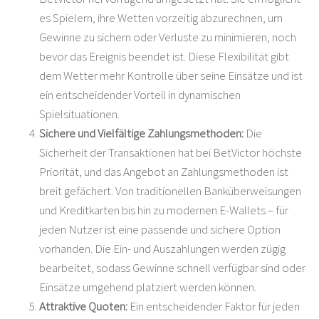
es Spielern, ihre Wetten vorzeitig abzurechnen, um
Gewinne zu sichern oder Verluste zu minimieren, noch
bevor das Ereignis beendet ist. Diese Flexibilität gibt
dem Wetter mehr Kontrolle über seine Einsätze und ist
ein entscheidender Vorteil in dynamischen
Spielsituationen.
Sichere und Vielfältige Zahlungsmethoden:
Die
Sicherheit der Transaktionen hat bei BetVictor höchste
Priorität, und das Angebot an Zahlungsmethoden ist
breit gefächert. Von traditionellen Banküberweisungen
und Kreditkarten bis hin zu modernen E-Wallets – für
jeden Nutzer ist eine passende und sichere Option
vorhanden. Die Ein- und Auszahlungen werden zügig
bearbeitet, sodass Gewinne schnell verfügbar sind oder
Einsätze umgehend platziert werden können.
Attraktive Quoten:
Ein entscheidender Faktor für jeden