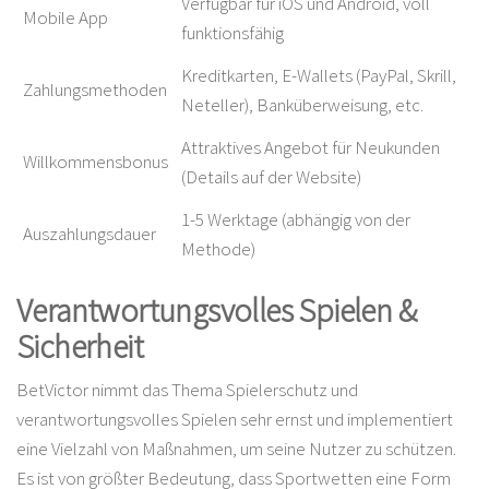
Verfügbar für iOS und Android, voll
Mobile App
funktionsfähig
Kreditkarten, E-Wallets (PayPal, Skrill,
Zahlungsmethoden
Neteller), Banküberweisung, etc.
Attraktives Angebot für Neukunden
Willkommensbonus
(Details auf der Website)
1-5 Werktage (abhängig von der
Auszahlungsdauer
Methode)
Verantwortungsvolles Spielen &
Sicherheit
BetVictor nimmt das Thema Spielerschutz und
verantwortungsvolles Spielen sehr ernst und implementiert
eine Vielzahl von Maßnahmen, um seine Nutzer zu schützen.
Es ist von größter Bedeutung, dass Sportwetten eine Form