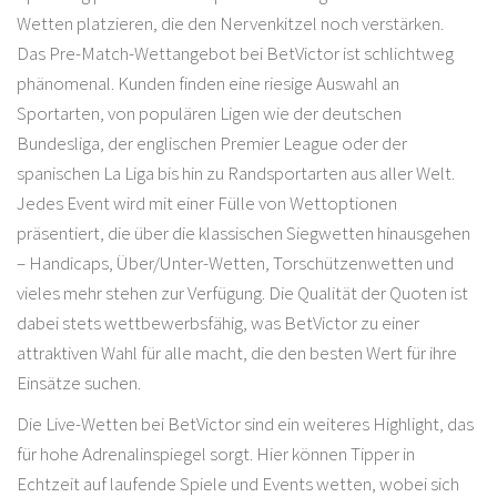
Wetten platzieren, die den Nervenkitzel noch verstärken.
Das Pre-Match-Wettangebot bei BetVictor ist schlichtweg
phänomenal. Kunden finden eine riesige Auswahl an
Sportarten, von populären Ligen wie der deutschen
Bundesliga, der englischen Premier League oder der
spanischen La Liga bis hin zu Randsportarten aus aller Welt.
Jedes Event wird mit einer Fülle von Wettoptionen
präsentiert, die über die klassischen Siegwetten hinausgehen
– Handicaps, Über/Unter-Wetten, Torschützenwetten und
vieles mehr stehen zur Verfügung. Die Qualität der Quoten ist
dabei stets wettbewerbsfähig, was BetVictor zu einer
attraktiven Wahl für alle macht, die den besten Wert für ihre
Einsätze suchen.
Die Live-Wetten bei BetVictor sind ein weiteres Highlight, das
für hohe Adrenalinspiegel sorgt. Hier können Tipper in
Echtzeit auf laufende Spiele und Events wetten, wobei sich