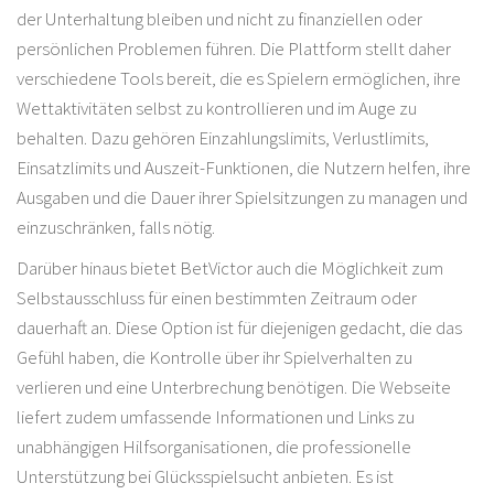
der Unterhaltung bleiben und nicht zu finanziellen oder
persönlichen Problemen führen. Die Plattform stellt daher
verschiedene Tools bereit, die es Spielern ermöglichen, ihre
Wettaktivitäten selbst zu kontrollieren und im Auge zu
behalten. Dazu gehören Einzahlungslimits, Verlustlimits,
Einsatzlimits und Auszeit-Funktionen, die Nutzern helfen, ihre
Ausgaben und die Dauer ihrer Spielsitzungen zu managen und
einzuschränken, falls nötig.
Darüber hinaus bietet BetVictor auch die Möglichkeit zum
Selbstausschluss für einen bestimmten Zeitraum oder
dauerhaft an. Diese Option ist für diejenigen gedacht, die das
Gefühl haben, die Kontrolle über ihr Spielverhalten zu
verlieren und eine Unterbrechung benötigen. Die Webseite
liefert zudem umfassende Informationen und Links zu
unabhängigen Hilfsorganisationen, die professionelle
Unterstützung bei Glücksspielsucht anbieten. Es ist