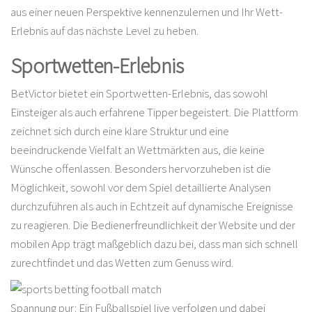
aus einer neuen Perspektive kennenzulernen und Ihr Wett-
Erlebnis auf das nächste Level zu heben.
Sportwetten-Erlebnis
BetVictor bietet ein Sportwetten-Erlebnis, das sowohl
Einsteiger als auch erfahrene Tipper begeistert. Die Plattform
zeichnet sich durch eine klare Struktur und eine
beeindruckende Vielfalt an Wettmärkten aus, die keine
Wünsche offenlassen. Besonders hervorzuheben ist die
Möglichkeit, sowohl vor dem Spiel detaillierte Analysen
durchzuführen als auch in Echtzeit auf dynamische Ereignisse
zu reagieren. Die Bedienerfreundlichkeit der Website und der
mobilen App trägt maßgeblich dazu bei, dass man sich schnell
zurechtfindet und das Wetten zum Genuss wird.
Spannung pur: Ein Fußballspiel live verfolgen und dabei