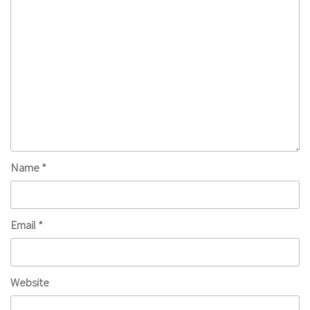
Name
*
Email
*
Website