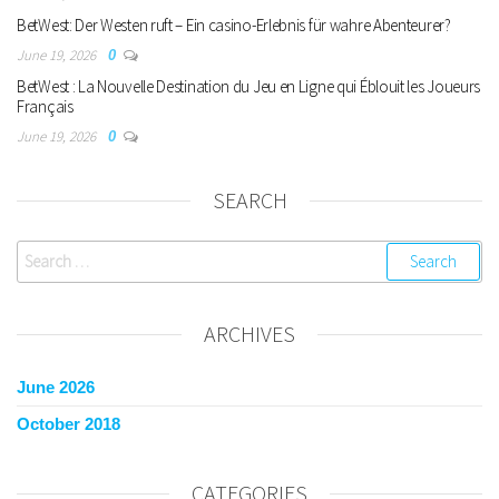
BetWest: Der Westen ruft – Ein casino-Erlebnis für wahre Abenteurer?
June 19, 2026
0
BetWest : La Nouvelle Destination du Jeu en Ligne qui Éblouit les Joueurs
Français
June 19, 2026
0
SEARCH
ARCHIVES
June 2026
October 2018
CATEGORIES