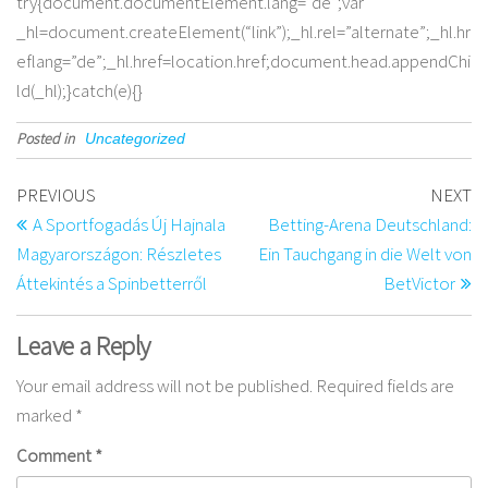
try{document.documentElement.lang=”de”;var
_hl=document.createElement(“link”);_hl.rel=”alternate”;_hl.hr
eflang=”de”;_hl.href=location.href;document.head.appendChi
ld(_hl);}catch(e){}
Posted in
Uncategorized
PREVIOUS
NEXT
A Sportfogadás Új Hajnala
Betting-Arena Deutschland:
Magyarországon: Részletes
Ein Tauchgang in die Welt von
Áttekintés a Spinbetterről
BetVictor
Leave a Reply
Your email address will not be published.
Required fields are
marked
*
Comment
*