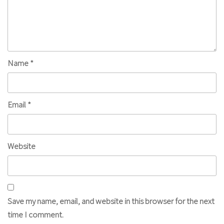
Name
*
Email
*
Website
Save my name, email, and website in this browser for the next
time I comment.