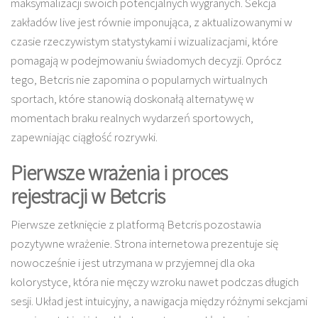
maksymalizacji swoich potencjalnych wygranych. Sekcja
zakładów live jest równie imponująca, z aktualizowanymi w
czasie rzeczywistym statystykami i wizualizacjami, które
pomagają w podejmowaniu świadomych decyzji. Oprócz
tego, Betcris nie zapomina o popularnych wirtualnych
sportach, które stanowią doskonałą alternatywę w
momentach braku realnych wydarzeń sportowych,
zapewniając ciągłość rozrywki.
Pierwsze wrażenia i proces
rejestracji w Betcris
Pierwsze zetknięcie z platformą Betcris pozostawia
pozytywne wrażenie. Strona internetowa prezentuje się
nowocześnie i jest utrzymana w przyjemnej dla oka
kolorystyce, która nie męczy wzroku nawet podczas długich
sesji. Układ jest intuicyjny, a nawigacja między różnymi sekcjami