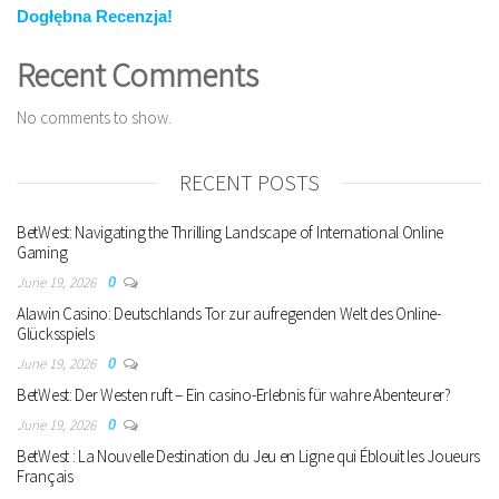
Dogłębna Recenzja!
Recent Comments
No comments to show.
RECENT POSTS
BetWest: Navigating the Thrilling Landscape of International Online
Gaming
June 19, 2026
0
Alawin Casino: Deutschlands Tor zur aufregenden Welt des Online-
Glücksspiels
June 19, 2026
0
BetWest: Der Westen ruft – Ein casino-Erlebnis für wahre Abenteurer?
June 19, 2026
0
BetWest : La Nouvelle Destination du Jeu en Ligne qui Éblouit les Joueurs
Français