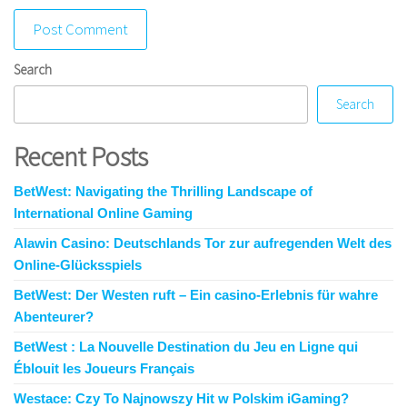
Search
Search
Recent Posts
BetWest: Navigating the Thrilling Landscape of
International Online Gaming
Alawin Casino: Deutschlands Tor zur aufregenden Welt des
Online-Glücksspiels
BetWest: Der Westen ruft – Ein casino-Erlebnis für wahre
Abenteurer?
BetWest : La Nouvelle Destination du Jeu en Ligne qui
Éblouit les Joueurs Français
Westace: Czy To Najnowszy Hit w Polskim iGaming?