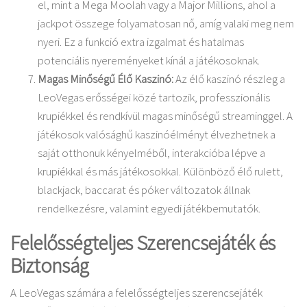
el, mint a Mega Moolah vagy a Major Millions, ahol a
jackpot összege folyamatosan nő, amíg valaki meg nem
nyeri. Ez a funkció extra izgalmat és hatalmas
potenciális nyereményeket kínál a játékosoknak.
Magas Minőségű Élő Kaszinó:
Az élő kaszinó részleg a
LeoVegas erősségei közé tartozik, professzionális
krupiékkel és rendkívül magas minőségű streaminggel. A
játékosok valósághű kaszinóélményt élvezhetnek a
saját otthonuk kényelméből, interakcióba lépve a
krupiékkal és más játékosokkal. Különböző élő rulett,
blackjack, baccarat és póker változatok állnak
rendelkezésre, valamint egyedi játékbemutatók.
Felelősségteljes Szerencsejáték és
Biztonság
A LeoVegas számára a felelősségteljes szerencsejáték