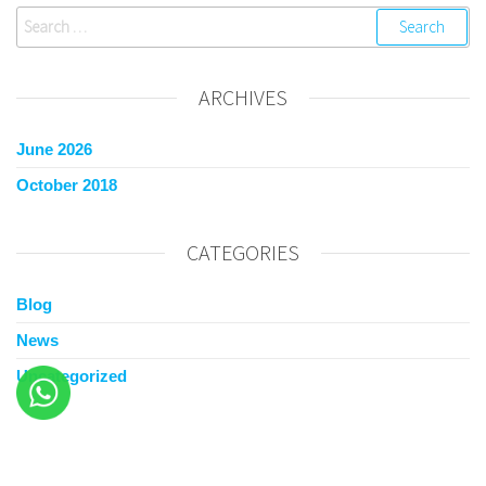
ARCHIVES
June 2026
October 2018
CATEGORIES
Blog
News
Uncategorized
© 2024 Aswaforce, All Rights Reserved. Developed By