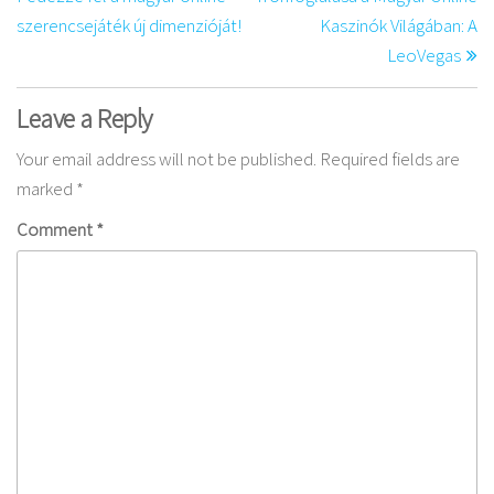
szerencsejáték új dimenzióját!
Kaszinók Világában: A
LeoVegas
Leave a Reply
Your email address will not be published.
Required fields are
marked
*
Comment
*