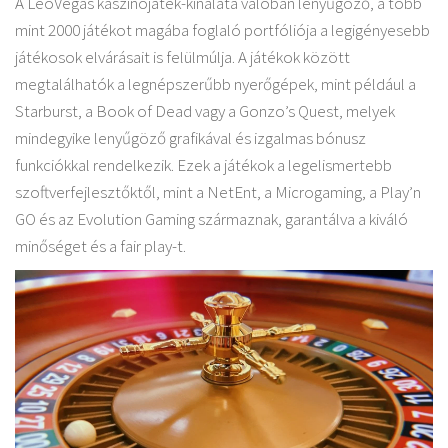
A LeoVegas kaszinójáték-kínálata valóban lenyűgöző, a több
mint 2000 játékot magába foglaló portfóliója a legigényesebb
játékosok elvárásait is felülmúlja. A játékok között
megtalálhatók a legnépszerűbb nyerőgépek, mint például a
Starburst, a Book of Dead vagy a Gonzo’s Quest, melyek
mindegyike lenyűgöző grafikával és izgalmas bónusz
funkciókkal rendelkezik. Ezek a játékok a legelismertebb
szoftverfejlesztőktől, mint a NetEnt, a Microgaming, a Play’n
GO és az Evolution Gaming származnak, garantálva a kiváló
minőséget és a fair play-t.