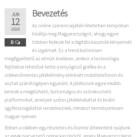
Bevezetés
JUN
12
Az online szerencsejáték hihetetlen tempóban
2026
hódítja meg Magyarországot, ahogy egyre
többen fedezik fel a digitális kaszinók kényelmét
0
és izgalmait. Ez a trend különösen
megfigyelhető az elmúlt években, amikor a technológia
fejlődése lehetővé tette a lenyűgöző grafika és a
zökkenőmentes játékélmény elérését mobiltelefonon és
asztali számítógépen egyaránt. A játékosok egyre inkább
keresik a megbízható, biztonságos és szórakoztató
platformokat, amelyek széles játékkínálattal és kiváló
ügyfélszolgálattal rendelkeznek, mindezt természetesen
magyar nyelven.
Ebben a cikkben egy részletes és őszinte áttekintést nyújtunk
az egyik piacvezető online kaszinóról, amely Magyarországon