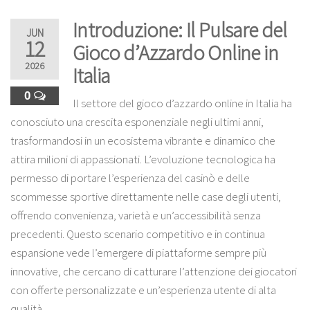
Introduzione: Il Pulsare del
JUN
12
Gioco d’Azzardo Online in
2026
Italia
0
Il settore del gioco d’azzardo online in Italia ha
conosciuto una crescita esponenziale negli ultimi anni,
trasformandosi in un ecosistema vibrante e dinamico che
attira milioni di appassionati. L’evoluzione tecnologica ha
permesso di portare l’esperienza del casinò e delle
scommesse sportive direttamente nelle case degli utenti,
offrendo convenienza, varietà e un’accessibilità senza
precedenti. Questo scenario competitivo e in continua
espansione vede l’emergere di piattaforme sempre più
innovative, che cercano di catturare l’attenzione dei giocatori
con offerte personalizzate e un’esperienza utente di alta
qualità.