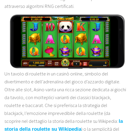
attraverso algoritmi RNG certificati.
Un tavolo di roulette in un casinò online, simbolo del
divertimento e dell’adrenalina del gioco d’azzardo digitale.
Oltre alle slot, Asino vanta una ricca sezione dedicata ai giochi
da tavolo, con molteplici varianti dei classici blackjack,
roulette e baccarat. Che si preferisca la strategia del
blackjack, l’emozione imprevedibile della roulette (da
scoprire nel dettaglio la storia della roulette su Wikipedia:
la
) o la semplicità del
storia della roulette su Wikipedia