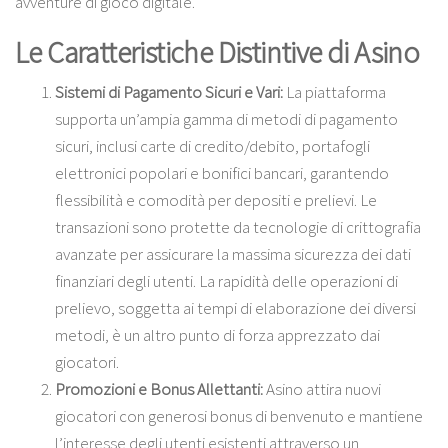
avventure di gioco digitale.
Le Caratteristiche Distintive di Asino
Sistemi di Pagamento Sicuri e Vari:
La piattaforma
supporta un’ampia gamma di metodi di pagamento
sicuri, inclusi carte di credito/debito, portafogli
elettronici popolari e bonifici bancari, garantendo
flessibilità e comodità per depositi e prelievi. Le
transazioni sono protette da tecnologie di crittografia
avanzate per assicurare la massima sicurezza dei dati
finanziari degli utenti. La rapidità delle operazioni di
prelievo, soggetta ai tempi di elaborazione dei diversi
metodi, è un altro punto di forza apprezzato dai
giocatori.
Promozioni e Bonus Allettanti:
Asino attira nuovi
giocatori con generosi bonus di benvenuto e mantiene
l’interesse degli utenti esistenti attraverso un