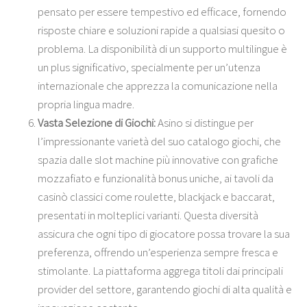
pensato per essere tempestivo ed efficace, fornendo
risposte chiare e soluzioni rapide a qualsiasi quesito o
problema. La disponibilità di un supporto multilingue è
un plus significativo, specialmente per un’utenza
internazionale che apprezza la comunicazione nella
propria lingua madre.
Vasta Selezione di Giochi:
Asino si distingue per
l’impressionante varietà del suo catalogo giochi, che
spazia dalle slot machine più innovative con grafiche
mozzafiato e funzionalità bonus uniche, ai tavoli da
casinò classici come roulette, blackjack e baccarat,
presentati in molteplici varianti. Questa diversità
assicura che ogni tipo di giocatore possa trovare la sua
preferenza, offrendo un’esperienza sempre fresca e
stimolante. La piattaforma aggrega titoli dai principali
provider del settore, garantendo giochi di alta qualità e