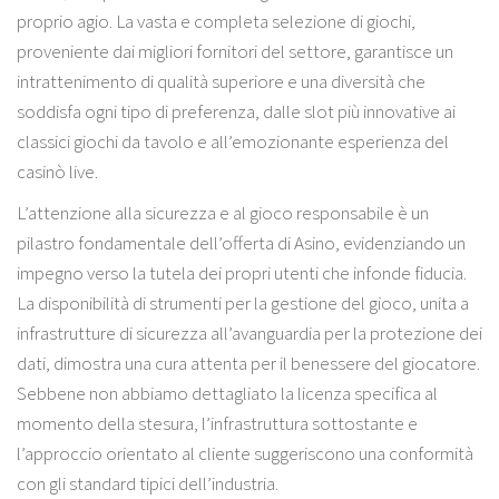
proprio agio. La vasta e completa selezione di giochi,
proveniente dai migliori fornitori del settore, garantisce un
intrattenimento di qualità superiore e una diversità che
soddisfa ogni tipo di preferenza, dalle slot più innovative ai
classici giochi da tavolo e all’emozionante esperienza del
casinò live.
L’attenzione alla sicurezza e al gioco responsabile è un
pilastro fondamentale dell’offerta di Asino, evidenziando un
impegno verso la tutela dei propri utenti che infonde fiducia.
La disponibilità di strumenti per la gestione del gioco, unita a
infrastrutture di sicurezza all’avanguardia per la protezione dei
dati, dimostra una cura attenta per il benessere del giocatore.
Sebbene non abbiamo dettagliato la licenza specifica al
momento della stesura, l’infrastruttura sottostante e
l’approccio orientato al cliente suggeriscono una conformità
con gli standard tipici dell’industria.