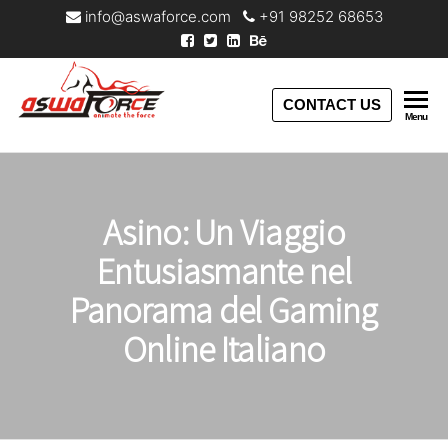
info@aswaforce.com
+91 98252 68653
Aswaforce
CONTACT US
Menu
Asino: Un Viaggio
Entusiasmante nel
Panorama del Gaming
Online Italiano