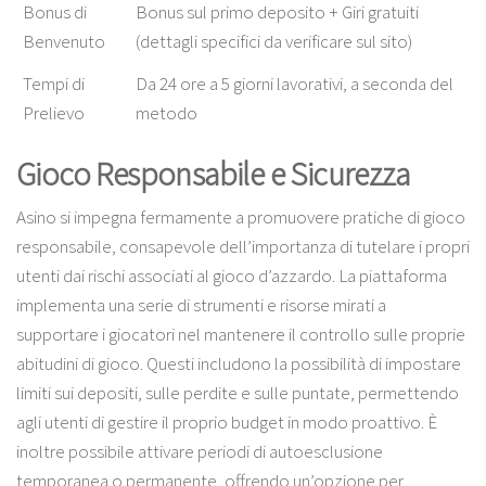
Bonus di
Bonus sul primo deposito + Giri gratuiti
Benvenuto
(dettagli specifici da verificare sul sito)
Tempi di
Da 24 ore a 5 giorni lavorativi, a seconda del
Prelievo
metodo
Gioco Responsabile e Sicurezza
Asino si impegna fermamente a promuovere pratiche di gioco
responsabile, consapevole dell’importanza di tutelare i propri
utenti dai rischi associati al gioco d’azzardo. La piattaforma
implementa una serie di strumenti e risorse mirati a
supportare i giocatori nel mantenere il controllo sulle proprie
abitudini di gioco. Questi includono la possibilità di impostare
limiti sui depositi, sulle perdite e sulle puntate, permettendo
agli utenti di gestire il proprio budget in modo proattivo. È
inoltre possibile attivare periodi di autoesclusione
temporanea o permanente, offrendo un’opzione per