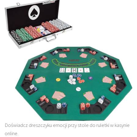
Doświadcz dreszczyku emocji przy stole do ruletki w kasynie
online.