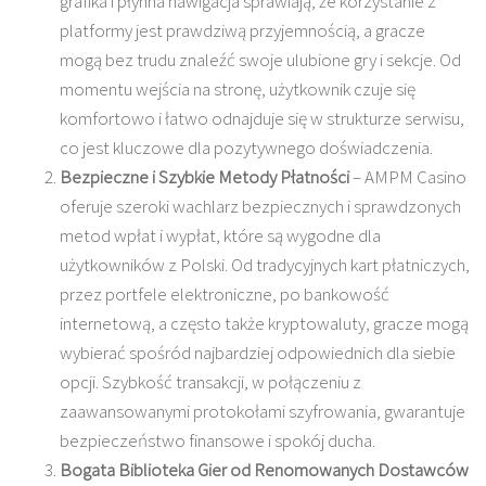
grafika i płynna nawigacja sprawiają, że korzystanie z
platformy jest prawdziwą przyjemnością, a gracze
mogą bez trudu znaleźć swoje ulubione gry i sekcje. Od
momentu wejścia na stronę, użytkownik czuje się
komfortowo i łatwo odnajduje się w strukturze serwisu,
co jest kluczowe dla pozytywnego doświadczenia.
Bezpieczne i Szybkie Metody Płatności
– AMPM Casino
oferuje szeroki wachlarz bezpiecznych i sprawdzonych
metod wpłat i wypłat, które są wygodne dla
użytkowników z Polski. Od tradycyjnych kart płatniczych,
przez portfele elektroniczne, po bankowość
internetową, a często także kryptowaluty, gracze mogą
wybierać spośród najbardziej odpowiednich dla siebie
opcji. Szybkość transakcji, w połączeniu z
zaawansowanymi protokołami szyfrowania, gwarantuje
bezpieczeństwo finansowe i spokój ducha.
Bogata Biblioteka Gier od Renomowanych Dostawców