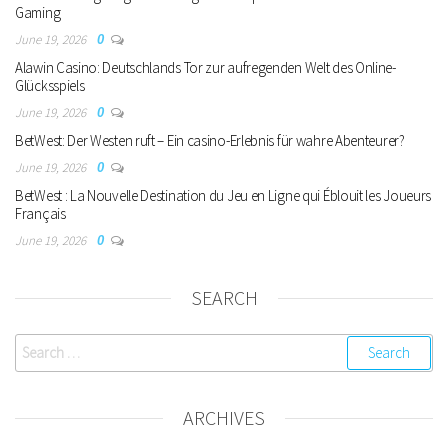
Gaming
June 19, 2026
0
Alawin Casino: Deutschlands Tor zur aufregenden Welt des Online-
Glücksspiels
June 19, 2026
0
BetWest: Der Westen ruft – Ein casino-Erlebnis für wahre Abenteurer?
June 19, 2026
0
BetWest : La Nouvelle Destination du Jeu en Ligne qui Éblouit les Joueurs
Français
June 19, 2026
0
SEARCH
ARCHIVES