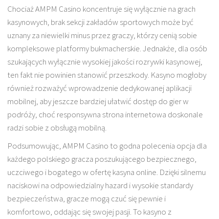
Chociaż AMPM Casino koncentruje się wyłącznie na grach
kasynowych, brak sekcji zakładów sportowych może być
uznany za niewielki minus przez graczy, którzy cenią sobie
kompleksowe platformy bukmacherskie. Jednakże, dla osób
szukających wyłącznie wysokiej jakości rozrywki kasynowej,
ten fakt nie powinien stanowić przeszkody. Kasyno mogłoby
również rozważyć wprowadzenie dedykowanej aplikacji
mobilnej, aby jeszcze bardziej ułatwić dostęp do gier w
podróży, choć responsywna strona internetowa doskonale
radzi sobie z obsługą mobilną.
Podsumowując, AMPM Casino to godna polecenia opcja dla
każdego polskiego gracza poszukującego bezpiecznego,
uczciwego i bogatego w ofertę kasyna online. Dzięki silnemu
naciskowi na odpowiedzialny hazard i wysokie standardy
bezpieczeństwa, gracze mogą czuć się pewnie i
komfortowo, oddając się swojej pasji. To kasyno z