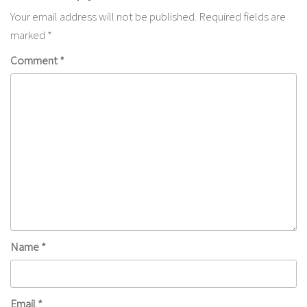
Your email address will not be published.
Required fields are
marked
*
Comment
*
Name
*
Email
*