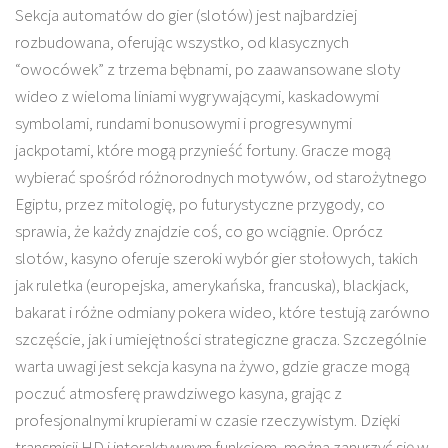
Sekcja automatów do gier (slotów) jest najbardziej
rozbudowana, oferując wszystko, od klasycznych
“owocówek” z trzema bębnami, po zaawansowane sloty
wideo z wieloma liniami wygrywającymi, kaskadowymi
symbolami, rundami bonusowymi i progresywnymi
jackpotami, które mogą przynieść fortuny. Gracze mogą
wybierać spośród różnorodnych motywów, od starożytnego
Egiptu, przez mitologię, po futurystyczne przygody, co
sprawia, że każdy znajdzie coś, co go wciągnie. Oprócz
slotów, kasyno oferuje szeroki wybór gier stołowych, takich
jak ruletka (europejska, amerykańska, francuska), blackjack,
bakarat i różne odmiany pokera wideo, które testują zarówno
szczęście, jak i umiejętności strategiczne gracza. Szczególnie
warta uwagi jest sekcja kasyna na żywo, gdzie gracze mogą
poczuć atmosferę prawdziwego kasyna, grając z
profesjonalnymi krupierami w czasie rzeczywistym. Dzięki
transmisji HD i interaktywnym funkcjom, można zanurzyć się w