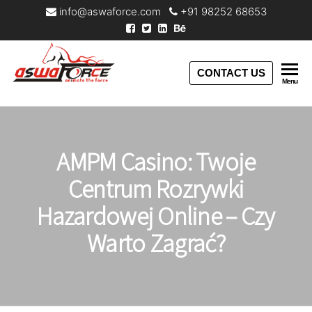
info@aswaforce.com
+91 98252 68653
Aswaforce
CONTACT US
Menu
AMPM Casino: Twoje
Centrum Rozrywki
Hazardowej Online – Czy
Warto Zagrać?