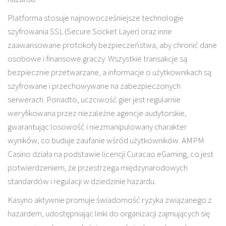
Platforma stosuje najnowocześniejsze technologie
szyfrowania SSL (Secure Socket Layer) oraz inne
zaawansowane protokoły bezpieczeństwa, aby chronić dane
osobowe i finansowe graczy. Wszystkie transakcje są
bezpiecznie przetwarzane, a informacje o użytkownikach są
szyfrowane i przechowywane na zabezpieczonych
serwerach. Ponadto, uczciwość gier jest regularnie
weryfikowana przez niezależne agencje audytorskie,
gwarantując losowość i niezmanipulowany charakter
wyników, co buduje zaufanie wśród użytkowników. AMPM
Casino działa na podstawie licencji Curacao eGaming, co jest
potwierdzeniem, że przestrzega międzynarodowych
standardów i regulacji w dziedzinie hazardu.
Kasyno aktywnie promuje świadomość ryzyka związanego z
hazardem, udostępniając linki do organizacji zajmujących się