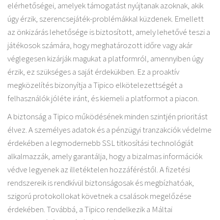
elérhetőségei, amelyek támogatást nyújtanak azoknak, akik
úgy érzik, szerencsejáték-problémákkal küzdenek. Emellett
az önkizárás lehetősége is biztosított, amely lehetővé teszi a
játékosok számára, hogy meghatározott időre vagy akár
véglegesen kizárják magukat a platformról, amennyiben úgy
érzik, ez szükséges a saját érdekükben. Ez a proaktív
megközelítés bizonyítja a Tipico elkötelezettségét a
felhasználók jóléte iránt, és kiemeli a platformot a piacon.
A biztonság a Tipico működésének minden szintjén prioritást
élvez. A személyes adatok és a pénzügyi tranzakciók védelme
érdekében a legmodernebb SSL titkosítási technológiát
alkalmazzák, amely garantálja, hogy a bizalmas információk
védve legyenek az illetéktelen hozzáféréstől. A fizetési
rendszereik is rendkívül biztonságosak és megbízhatóak,
szigorú protokollokat követnek a csalások megelőzése
érdekében. Továbbá, a Tipico rendelkezik a Máltai