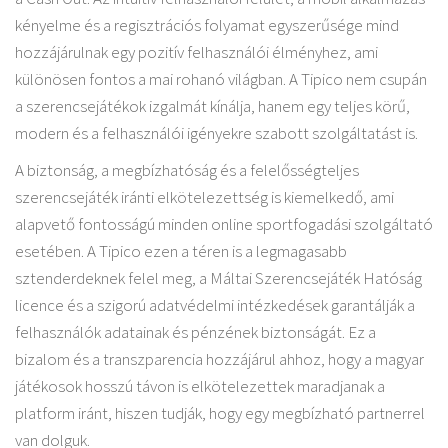
kényelme és a regisztrációs folyamat egyszerűsége mind
hozzájárulnak egy pozitív felhasználói élményhez, ami
különösen fontos a mai rohanó világban. A Tipico nem csupán
a szerencsejátékok izgalmát kínálja, hanem egy teljes körű,
modern és a felhasználói igényekre szabott szolgáltatást is.
A biztonság, a megbízhatóság és a felelősségteljes
szerencsejáték iránti elkötelezettség is kiemelkedő, ami
alapvető fontosságú minden online sportfogadási szolgáltató
esetében. A Tipico ezen a téren is a legmagasabb
sztenderdeknek felel meg, a Máltai Szerencsejáték Hatóság
licence és a szigorú adatvédelmi intézkedések garantálják a
felhasználók adatainak és pénzének biztonságát. Ez a
bizalom és a transzparencia hozzájárul ahhoz, hogy a magyar
játékosok hosszú távon is elkötelezettek maradjanak a
platform iránt, hiszen tudják, hogy egy megbízható partnerrel
van dolguk.