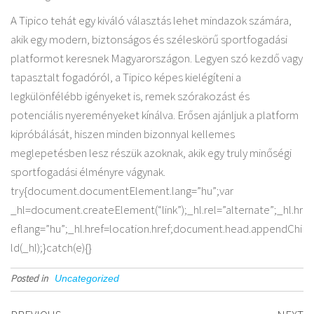
A Tipico tehát egy kiváló választás lehet mindazok számára,
akik egy modern, biztonságos és széleskörű sportfogadási
platformot keresnek Magyarországon. Legyen szó kezdő vagy
tapasztalt fogadóról, a Tipico képes kielégíteni a
legkülönfélébb igényeket is, remek szórakozást és
potenciális nyereményeket kínálva. Erősen ajánljuk a platform
kipróbálását, hiszen minden bizonnyal kellemes
meglepetésben lesz részük azoknak, akik egy truly minőségi
sportfogadási élményre vágynak.
try{document.documentElement.lang=”hu”;var
_hl=document.createElement(“link”);_hl.rel=”alternate”;_hl.hr
eflang=”hu”;_hl.href=location.href;document.head.appendChi
ld(_hl);}catch(e){}
Posted in
Uncategorized