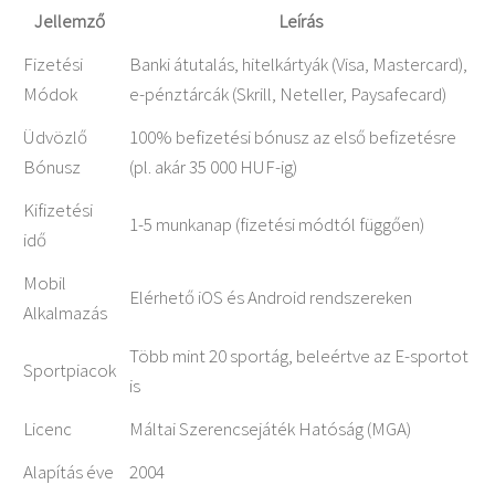
Jellemző
Leírás
Fizetési
Banki átutalás, hitelkártyák (Visa, Mastercard),
Módok
e-pénztárcák (Skrill, Neteller, Paysafecard)
Üdvözlő
100% befizetési bónusz az első befizetésre
Bónusz
(pl. akár 35 000 HUF-ig)
Kifizetési
1-5 munkanap (fizetési módtól függően)
idő
Mobil
Elérhető iOS és Android rendszereken
Alkalmazás
Több mint 20 sportág, beleértve az E-sportot
Sportpiacok
is
Licenc
Máltai Szerencsejáték Hatóság (MGA)
Alapítás éve
2004