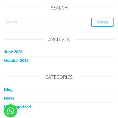
SEARCH
ARCHIVES
June 2026
October 2018
CATEGORIES
Blog
News
Uncategorized