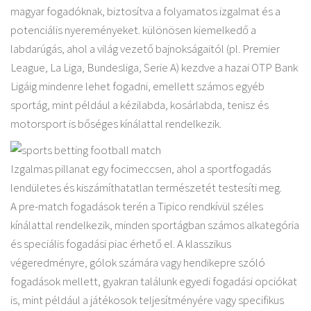
magyar fogadóknak, biztosítva a folyamatos izgalmat és a
potenciális nyereményeket. különösen kiemelkedő a
labdarúgás, ahol a világ vezető bajnokságaitól (pl. Premier
League, La Liga, Bundesliga, Serie A) kezdve a hazai OTP Bank
Ligáig mindenre lehet fogadni, emellett számos egyéb
sportág, mint például a kézilabda, kosárlabda, tenisz és
motorsport is bőséges kínálattal rendelkezik.
Izgalmas pillanat egy focimeccsen, ahol a sportfogadás
lendületes és kiszámíthatatlan természetét testesíti meg.
A pre-match fogadások terén a Tipico rendkívül széles
kínálattal rendelkezik, minden sportágban számos alkategória
és speciális fogadási piac érhető el. A klasszikus
végeredményre, gólok számára vagy hendikepre szóló
fogadások mellett, gyakran találunk egyedi fogadási opciókat
is, mint például a játékosok teljesítményére vagy specifikus