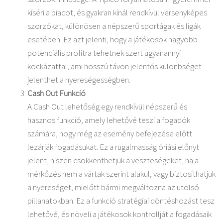
kíséri a piacot, és gyakran kínál rendkívül versenyképes
szorzókat, különösen a népszerű sportágak és ligák
esetében. Ez azt jelenti, hogy a játékosok nagyobb
potenciális profitra tehetnek szert ugyanannyi
kockázattal, ami hosszú távon jelentős különbséget
jelenthet a nyereségességben.
Cash Out Funkció
A Cash Out lehetőség egy rendkívül népszerű és
hasznos funkció, amely lehetővé teszi a fogadók
számára, hogy még az esemény befejezése előtt
lezárják fogadásukat. Ez a rugalmasság óriási előnyt
jelent, hiszen csökkenthetjük a veszteségeket, ha a
mérkőzés nem a vártak szerint alakul, vagy biztosíthatjuk
a nyereséget, mielőtt bármi megváltozna az utolsó
pillanatokban. Ez a funkció stratégiai döntéshozást tesz
lehetővé, és növeli a játékosok kontrollját a fogadásaik