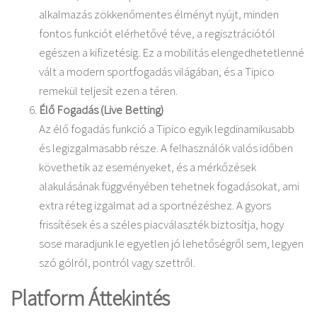
alkalmazás zökkenőmentes élményt nyújt, minden
fontos funkciót elérhetővé téve, a regisztrációtól
egészen a kifizetésig. Ez a mobilitás elengedhetetlenné
vált a modern sportfogadás világában, és a Tipico
remekül teljesít ezen a téren.
Élő Fogadás (Live Betting)
Az élő fogadás funkció a Tipico egyik legdinamikusabb
és legizgalmasabb része. A felhasználók valós időben
követhetik az eseményeket, és a mérkőzések
alakulásának függvényében tehetnek fogadásokat, ami
extra réteg izgalmat ad a sportnézéshez. A gyors
frissítések és a széles piacválaszték biztosítja, hogy
sose maradjunk le egyetlen jó lehetőségről sem, legyen
szó gólról, pontról vagy szettről.
Platform Áttekintés