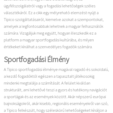
ügyfélszolgálatról vagy a fogadási lehetőségek széles
választékáról. Ez a cikk egy mélyreható elemzést nyújt a
Tipico szolgáltatásairól, kiemelve azokat a szempontokat,
amelyek a legfontosabbak lehetnek a magyar felhasználók
számára. Vizsgáljuk meg együtt, hogyan illeszkedik ez a
platform a magyar sportfogadási kultúrába, és milyen
értékeket kínálhat a szenvedélyes fogadók számára.
Sportfogadási Élmény
A Tipico sportfogadási élménye magával ragadó és sokoldalú,
a kezdő fogadóktól egészen a tapasztalt játékosokig
mindenki megtalálja a számítását. A felület kiválóan
strukturált, ami lehetővé teszi a gyors és hatékony navigációt
a sportágak és az események között. Akár népszerű európai
bajnokságokról, akár kisebb, regionális eseményekről van szó,
a Tipico felkészült, hogy széleskörű lehetőségeket kínáljon a