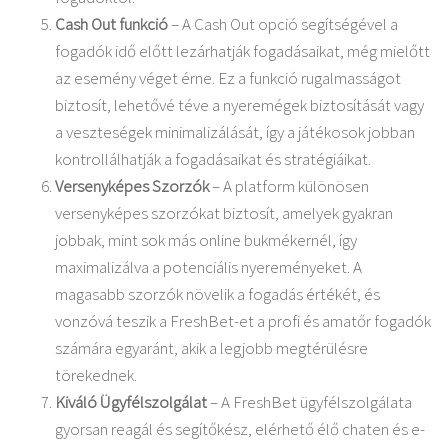
Cash Out funkció
– A Cash Out opció segítségével a
fogadók idő előtt lezárhatják fogadásaikat, még mielőtt
az esemény véget érne. Ez a funkció rugalmasságot
biztosít, lehetővé téve a nyeremégek biztosítását vagy
a veszteségek minimalizálását, így a játékosok jobban
kontrollálhatják a fogadásaikat és stratégiáikat.
Versenyképes Szorzók
– A platform különösen
versenyképes szorzókat biztosít, amelyek gyakran
jobbak, mint sok más online bukmékernél, így
maximalizálva a potenciális nyereményeket. A
magasabb szorzók növelik a fogadás értékét, és
vonzóvá teszik a FreshBet-et a profi és amatőr fogadók
számára egyaránt, akik a legjobb megtérülésre
törekednek.
Kiváló Ügyfélszolgálat
– A FreshBet ügyfélszolgálata
gyorsan reagál és segítőkész, elérhető élő chaten és e-