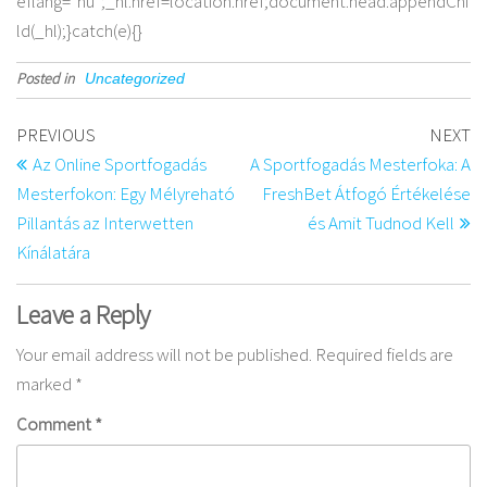
eflang=”hu”;_hl.href=location.href;document.head.appendChi
ld(_hl);}catch(e){}
Posted in
Uncategorized
PREVIOUS
NEXT
Az Online Sportfogadás
A Sportfogadás Mesterfoka: A
Mesterfokon: Egy Mélyreható
FreshBet Átfogó Értékelése
Pillantás az Interwetten
és Amit Tudnod Kell
Kínálatára
Leave a Reply
Your email address will not be published.
Required fields are
marked
*
Comment
*