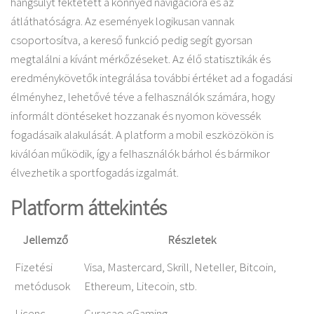
hangsúlyt fektetett a könnyed navigációra és az
átláthatóságra. Az események logikusan vannak
csoportosítva, a kereső funkció pedig segít gyorsan
megtalálni a kívánt mérkőzéseket. Az élő statisztikák és
eredménykövetők integrálása további értéket ad a fogadási
élményhez, lehetővé téve a felhasználók számára, hogy
informált döntéseket hozzanak és nyomon kövessék
fogadásaik alakulását. A platform a mobil eszközökön is
kiválóan működik, így a felhasználók bárhol és bármikor
élvezhetik a sportfogadás izgalmát.
Platform áttekintés
Jellemző
Részletek
Fizetési
Visa, Mastercard, Skrill, Neteller, Bitcoin,
metódusok
Ethereum, Litecoin, stb.
Licenc
Curacao eGaming