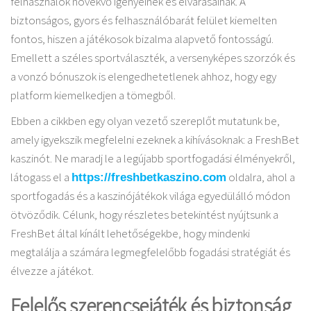
felhasználók növekvő igényeinek és elvárásainak. A
biztonságos, gyors és felhasználóbarát felület kiemelten
fontos, hiszen a játékosok bizalma alapvető fontosságú.
Emellett a széles sportválaszték, a versenyképes szorzók és
a vonzó bónuszok is elengedhetetlenek ahhoz, hogy egy
platform kiemelkedjen a tömegből.
Ebben a cikkben egy olyan vezető szereplőt mutatunk be,
amely igyekszik megfelelni ezeknek a kihívásoknak: a FreshBet
kaszinót. Ne maradj le a legújabb sportfogadási élményekről,
látogass el a
oldalra, ahol a
https://freshbetkaszino.com
sportfogadás és a kaszinójátékok világa egyedülálló módon
ötvöződik. Célunk, hogy részletes betekintést nyújtsunk a
FreshBet által kínált lehetőségekbe, hogy mindenki
megtalálja a számára legmegfelelőbb fogadási stratégiát és
élvezze a játékot.
Felelős szerencsejáték és biztonság