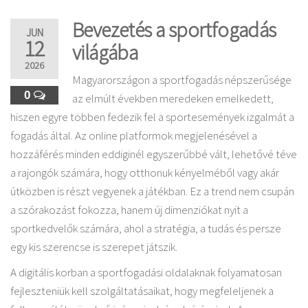
Bevezetés a sportfogadás
JUN
12
világába
2026
Magyarországon a sportfogadás népszerűsége
0
az elmúlt években meredeken emelkedett,
hiszen egyre többen fedezik fel a sportesemények izgalmát a
fogadás által. Az online platformok megjelenésével a
hozzáférés minden eddiginél egyszerűbbé vált, lehetővé téve
a rajongók számára, hogy otthonuk kényelméből vagy akár
útközben is részt vegyenek a játékban. Ez a trend nem csupán
a szórakozást fokozza, hanem új dimenziókat nyit a
sportkedvelők számára, ahol a stratégia, a tudás és persze
egy kis szerencse is szerepet játszik.
A digitális korban a sportfogadási oldalaknak folyamatosan
fejleszteniük kell szolgáltatásaikat, hogy megfeleljenek a