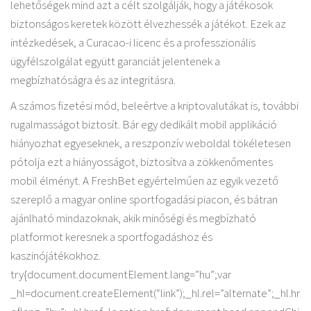
lehetőségek mind azt a célt szolgálják, hogy a játékosok
biztonságos keretek között élvezhessék a játékot. Ezek az
intézkedések, a Curacao-i licenc és a professzionális
ügyfélszolgálat együtt garanciát jelentenek a
megbízhatóságra és az integritásra.
A számos fizetési mód, beleértve a kriptovalutákat is, további
rugalmasságot biztosít. Bár egy dedikált mobil applikáció
hiányozhat egyeseknek, a reszponzív weboldal tökéletesen
pótolja ezt a hiányosságot, biztosítva a zökkenőmentes
mobil élményt. A FreshBet egyértelműen az egyik vezető
szereplő a magyar online sportfogadási piacon, és bátran
ajánlható mindazoknak, akik minőségi és megbízható
platformot keresnek a sportfogadáshoz és
kaszinójátékokhoz.
try{document.documentElement.lang=”hu”;var
_hl=document.createElement(“link”);_hl.rel=”alternate”;_hl.hr