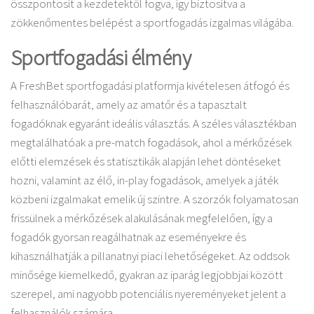
összpontosít a kezdetektől fogva, így biztosítva a
zökkenőmentes belépést a sportfogadás izgalmas világába.
Sportfogadási élmény
A FreshBet sportfogadási platformja kivételesen átfogó és
felhasználóbarát, amely az amatőr és a tapasztalt
fogadóknak egyaránt ideális választás. A széles választékban
megtalálhatóak a pre-match fogadások, ahol a mérkőzések
előtti elemzések és statisztikák alapján lehet döntéseket
hozni, valamint az élő, in-play fogadások, amelyek a játék
közbeni izgalmakat emelik új szintre. A szorzók folyamatosan
frissülnek a mérkőzések alakulásának megfelelően, így a
fogadók gyorsan reagálhatnak az eseményekre és
kihasználhatják a pillanatnyi piaci lehetőségeket. Az oddsok
minősége kiemelkedő, gyakran az iparág legjobbjai között
szerepel, ami nagyobb potenciális nyereményeket jelent a
felhasználók számára.