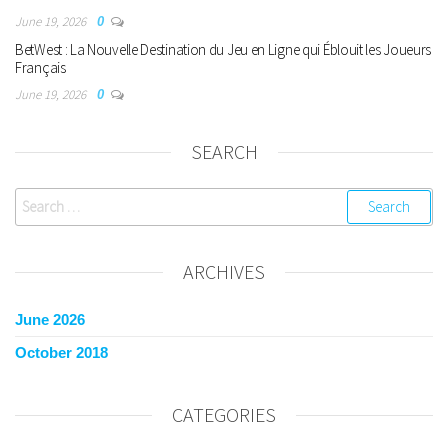
June 19, 2026
0
BetWest : La Nouvelle Destination du Jeu en Ligne qui Éblouit les Joueurs
Français
June 19, 2026
0
SEARCH
ARCHIVES
June 2026
October 2018
CATEGORIES