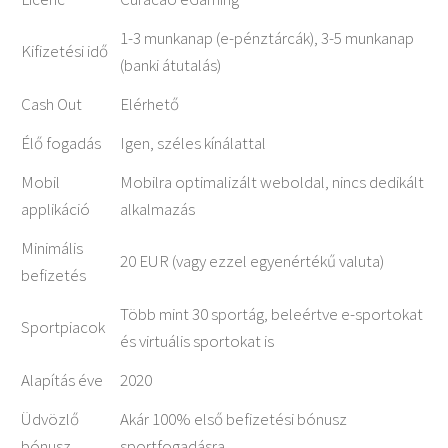
1-3 munkanap (e-pénztárcák), 3-5 munkanap
Kifizetési idő
(banki átutalás)
Cash Out
Elérhető
Élő fogadás
Igen, széles kínálattal
Mobil
Mobilra optimalizált weboldal, nincs dedikált
applikáció
alkalmazás
Minimális
20 EUR (vagy ezzel egyenértékű valuta)
befizetés
Több mint 30 sportág, beleértve e-sportokat
Sportpiacok
és virtuális sportokat is
Alapítás éve
2020
Üdvözlő
Akár 100% első befizetési bónusz
bónusz
sportfogadásra