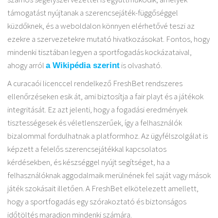
támogatást nyújtanak a szerencsejáték-függőséggel
küzdőknek, és a weboldalon könnyen elérhetővé teszi az
ezekre a szervezetekre mutató hivatkozásokat. Fontos, hogy
mindenki tisztában legyen a sportfogadás kockázataival,
ahogy arról
is olvasható.
a Wikipédia szerint
A curacaói licenccel rendelkező FreshBet rendszeres
ellenőrzéseken esik át, ami biztosítja a fair playt és a játékok
integritását. Ez azt jelenti, hogy a fogadási eredmények
tisztességesek és véletlenszerűek, így a felhasználók
bizalommal fordulhatnak a platformhoz. Az ügyfélszolgálat is
képzett a felelős szerencsejátékkal kapcsolatos
kérdésekben, és készséggel nyújt segítséget, ha a
felhasználóknak aggodalmaik merülnének fel saját vagy mások
játék szokásait illetően. A FreshBet elkötelezett amellett,
hogy a sportfogadás egy szórakoztató és biztonságos
időtöltés maradjon mindenki számára.