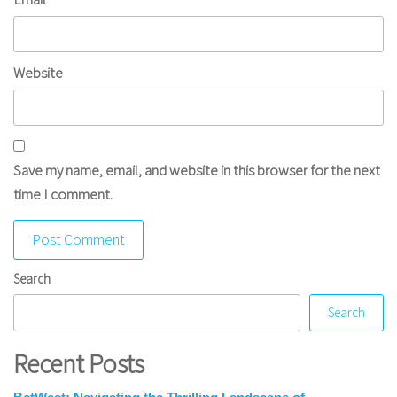
Website
Save my name, email, and website in this browser for the next
time I comment.
Search
Search
Recent Posts