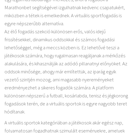
Marathonbet segítségével izgulhatnak kedvenc csapatukért,
miközben a tétek is emelkednek. A virtuális sportfogadás is
egyre népszerűbb alternatíva.
Az élő fogadás szekció különösen erős, valós idejű
frissítésekkel, dinamikus oddsokkal és számos fogadási
lehetőséggel, még a meccs közben is. Ez lehetővé teszi a
játékosok számára, hogy rugalmasan reagáljanak a mérkőzés
alakulására, és kihasználják az adódó pillanatnyi előnyöket. Az
oddsok minősége, ahogy már említettük, az iparág egyik
vezető szintjén mozog, ami magasabb nyereményeket
eredményezhet a sikeres fogadók számára. A platform
különösen népszerű a futball, kosárlabda, tenisz és jégkorong
fogadások terén, de a virtuális sportok is egyre nagyobb teret
hódítanak.
A virtuális sportok kategóriában a játékosok akár egész nap,
folyamatosan fogadhatnak szimulált eseményekre, amelyek