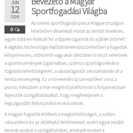
Bevezető a Magyar
JUN
12
Sportfogadási Világba
2026
Az online sportfogadás piaca Magyarországon
0
hihetetlen dinamikát mutat az elmúlt években,
egyre többen fedezik fel a tippek izgalmát és a játék örömét.
A digitális technológia fejlődésének köszönhetően a fogadók
kényelmesen, otthonról vagy akár útközben is részt vehetnek
a sportesemények izgalmaiban, számos sportágra kínálva
fogadási lehetőségeket, a labdarúgástól a kosárlabdán át a
teniszversenyekig. Ez a növekedés új szereplőket vonz a
piacra, miközben a már meglévő platformok is folyamatosan
fejlesztik szolgáltatásaikat, hogy megfeleljenek a
legszigorúbb felhasználói elvárásoknak.
A magyar fogadók értékeli a megbízhatóságot, a széles
választékot és az átlátható feltételeket, ezért egyre inkább
keresik azokat a szolgáltatókat, amelyek ezeket a