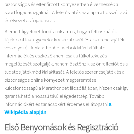
biztonságos és ellenőrzött környezetben élvezhessék a
sportfogadás izgalmát. A felelős játék az alapja a hosszú távú
és élvezetes fogadásnak.
Kiemelt figyelmet fordítanak arra is, hogy a felhasználók
tájékozottak legyenek a kockázatokról és a szerencsejáték
veszélyeiről. A Marathonbet weboldalán található
információk és eszközök nem csak a túlköltekezés
megelőzését szolgálják, hanem ösztönzik az önreflexiót és a
tudatos játékmód kialakítását. A felelős szerencsejáték és a
biztonságos online környezet megteremtése
kulcsfontosságú a Marathonbet filozófiájában, hiszen csak így
garantálható a hosszú távú elégedettség. További
információkért és tanácsokért érdemes ellátogatni
a
.
Wikipédia alapján
Első Benyomások és Regisztráció