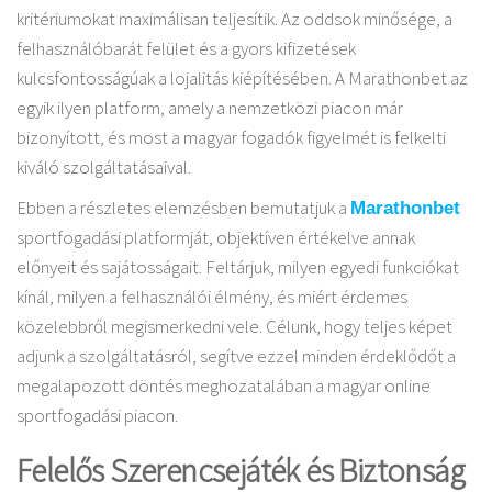
kritériumokat maximálisan teljesítik. Az oddsok minősége, a
felhasználóbarát felület és a gyors kifizetések
kulcsfontosságúak a lojalitás kiépítésében. A Marathonbet az
egyik ilyen platform, amely a nemzetközi piacon már
bizonyított, és most a magyar fogadók figyelmét is felkelti
kiváló szolgáltatásaival.
Ebben a részletes elemzésben bemutatjuk a
Marathonbet
sportfogadási platformját, objektíven értékelve annak
előnyeit és sajátosságait. Feltárjuk, milyen egyedi funkciókat
kínál, milyen a felhasználói élmény, és miért érdemes
közelebbről megismerkedni vele. Célunk, hogy teljes képet
adjunk a szolgáltatásról, segítve ezzel minden érdeklődőt a
megalapozott döntés meghozatalában a magyar online
sportfogadási piacon.
Felelős Szerencsejáték és Biztonság