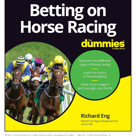
Egy izgalmas labdarúgó-mérkőzés, ahol a fogadók a