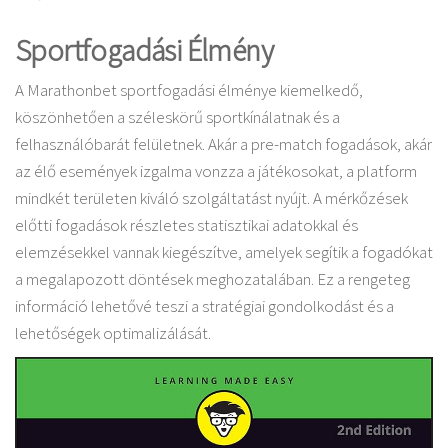
Sportfogadási Élmény
A Marathonbet sportfogadási élménye kiemelkedő,
köszönhetően a széleskörű sportkínálatnak és a
felhasználóbarát felületnek. Akár a pre-match fogadások, akár
az élő események izgalma vonzza a játékosokat, a platform
mindkét területen kiváló szolgáltatást nyújt. A mérkőzések
előtti fogadások részletes statisztikai adatokkal és
elemzésekkel vannak kiegészítve, amelyek segítik a fogadókat
a megalapozott döntések meghozatalában. Ez a rengeteg
információ lehetővé teszi a stratégiai gondolkodást és a
lehetőségek optimalizálását.