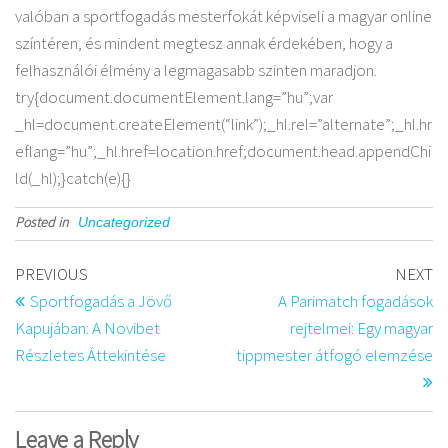
valóban a sportfogadás mesterfokát képviseli a magyar online
színtéren, és mindent megtesz annak érdekében, hogy a
felhasználói élmény a legmagasabb szinten maradjon.
try{document.documentElement.lang=”hu”;var
_hl=document.createElement(“link”);_hl.rel=”alternate”;_hl.hr
eflang=”hu”;_hl.href=location.href;document.head.appendChi
ld(_hl);}catch(e){}
Posted in
Uncategorized
PREVIOUS
NEXT
Sportfogadás a Jövő
A Parimatch fogadások
Kapujában: A Novibet
rejtelmei: Egy magyar
Részletes Áttekintése
tippmester átfogó elemzése
Leave a Reply