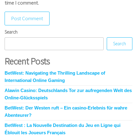
time I comment.
Search
Search
Recent Posts
BetWest: Navigating the Thrilling Landscape of
International Online Gaming
Alawin Casino: Deutschlands Tor zur aufregenden Welt des
Online-Glücksspiels
BetWest: Der Westen ruft – Ein casino-Erlebnis für wahre
Abenteurer?
BetWest : La Nouvelle Destination du Jeu en Ligne qui
Éblouit les Joueurs Français