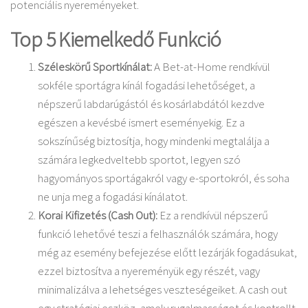
potenciális nyereményeket.
Top 5 Kiemelkedő Funkció
Széleskörű Sportkínálat:
A Bet-at-Home rendkívül
sokféle sportágra kínál fogadási lehetőséget, a
népszerű labdarúgástól és kosárlabdától kezdve
egészen a kevésbé ismert eseményekig. Ez a
sokszínűség biztosítja, hogy mindenki megtalálja a
számára legkedveltebb sportot, legyen szó
hagyományos sportágakról vagy e-sportokról, és soha
ne unja meg a fogadási kínálatot.
Korai Kifizetés (Cash Out):
Ez a rendkívül népszerű
funkció lehetővé teszi a felhasználók számára, hogy
még az esemény befejezése előtt lezárják fogadásukat,
ezzel biztosítva a nyereményük egy részét, vagy
minimalizálva a lehetséges veszteségeiket. A cash out