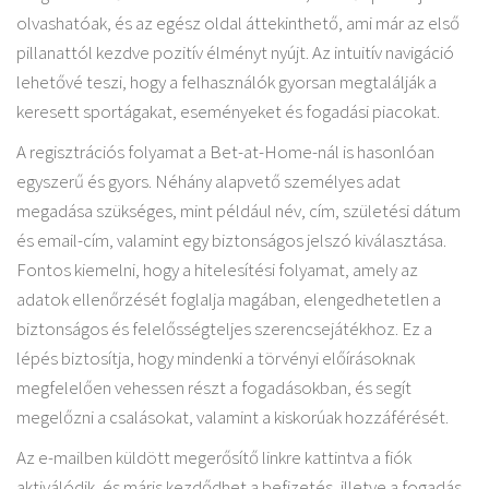
olvashatóak, és az egész oldal áttekinthető, ami már az első
pillanattól kezdve pozitív élményt nyújt. Az intuitív navigáció
lehetővé teszi, hogy a felhasználók gyorsan megtalálják a
keresett sportágakat, eseményeket és fogadási piacokat.
A regisztrációs folyamat a Bet-at-Home-nál is hasonlóan
egyszerű és gyors. Néhány alapvető személyes adat
megadása szükséges, mint például név, cím, születési dátum
és email-cím, valamint egy biztonságos jelszó kiválasztása.
Fontos kiemelni, hogy a hitelesítési folyamat, amely az
adatok ellenőrzését foglalja magában, elengedhetetlen a
biztonságos és felelősségteljes szerencsejátékhoz. Ez a
lépés biztosítja, hogy mindenki a törvényi előírásoknak
megfelelően vehessen részt a fogadásokban, és segít
megelőzni a csalásokat, valamint a kiskorúak hozzáférését.
Az e-mailben küldött megerősítő linkre kattintva a fiók
aktiválódik, és máris kezdődhet a befizetés, illetve a fogadás.