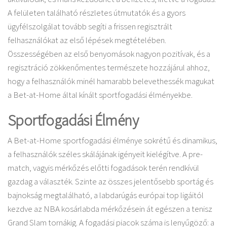
A felületen található részletes útmutatók és a gyors
ügyfélszolgálat tovább segíti a frissen regisztrált
felhasználókat az első lépések megtételében.
Összességében az első benyomások nagyon pozitívak, és a
regisztráció zökkenőmentes természete hozzájárul ahhoz,
hogy a felhasználók minél hamarabb belevethessék magukat
a Bet-at-Home által kínált sportfogadási élményekbe.
Sportfogadási Élmény
A Bet-at-Home sportfogadási élménye sokrétű és dinamikus,
a felhasználók széles skálájának igényeit kielégítve. A pre-
match, vagyis mérkőzés előtti fogadások terén rendkívül
gazdag a választék. Szinte az összes jelentősebb sportág és
bajnokság megtalálható, a labdarúgás európai top ligáitól
kezdve az NBA kosárlabda mérkőzésein át egészen a tenisz
Grand Slam tornákig. A fogadási piacok száma is lenyűgöző: a