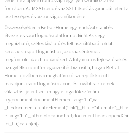
védelme alapvető fontosságú egy ilyen szórakoztatási
formában. Az MGA licenc és az SSL titkosítás garanciát jelent a
tisztességes és biztonságos működésre.
Összességében a Bet-at-Home egy rendkívül stabil és
élvezetes sportfogadási platformot kínál. Akik egy
megbízható, széles kínálatú és felhasználóbarát oldalt
keresnek a sportfogadáshoz, azoknak érdemes
megfontolniuk ezt a bukmékert. A folyamatos fejlesztések és
az ügyfélközpontú megközelítés biztosítja, hogy a Bet-at-
Home a jövőben is a meghatározó szereplők között
maradjon a sportfogadási piacon, és továbbra is remek
választást jelentsen a magyar fogadók számára.
try{document.documentElement.lang=”hu”;var
_hl=document.createElement(“link”);_hl.rel=”alternate”;_hl.hr
eflang=”hu”;_hl.href=location.href;document.head.appendChi
ld(_hl);}catch(e){}