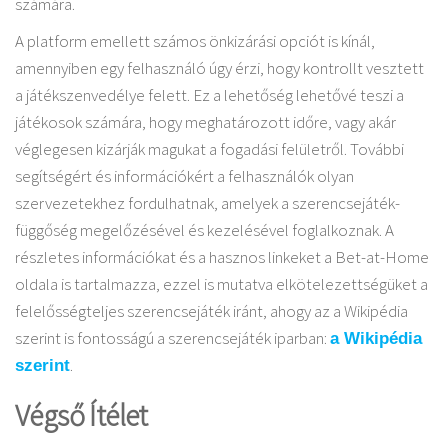
számára.
A platform emellett számos önkizárási opciót is kínál,
amennyiben egy felhasználó úgy érzi, hogy kontrollt vesztett
a játékszenvedélye felett. Ez a lehetőség lehetővé teszi a
játékosok számára, hogy meghatározott időre, vagy akár
véglegesen kizárják magukat a fogadási felületről. További
segítségért és információkért a felhasználók olyan
szervezetekhez fordulhatnak, amelyek a szerencsejáték-
függőség megelőzésével és kezelésével foglalkoznak. A
részletes információkat és a hasznos linkeket a Bet-at-Home
oldala is tartalmazza, ezzel is mutatva elkötelezettségüket a
felelősségteljes szerencsejáték iránt, ahogy az a Wikipédia
szerint is fontosságú a szerencsejáték iparban:
a Wikipédia
.
szerint
Végső Ítélet