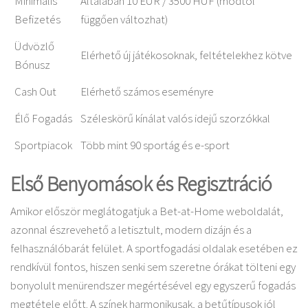
Minimális
Általában 10 EUR / 3500 HUF (módtól
Befizetés
függően változhat)
Üdvözlő
Elérhető új játékosoknak, feltételekhez kötve
Bónusz
Cash Out
Elérhető számos eseményre
Élő Fogadás
Széleskörű kínálat valós idejű szorzókkal
Sportpiacok
Több mint 90 sportág és e-sport
Első Benyomások és Regisztráció
Amikor először meglátogatjuk a Bet-at-Home weboldalát,
azonnal észrevehető a letisztult, modern dizájn és a
felhasználóbarát felület. A sportfogadási oldalak esetében ez
rendkívül fontos, hiszen senki sem szeretne órákat tölteni egy
bonyolult menürendszer megértésével egy egyszerű fogadás
megtétele előtt. A színek harmonikusak, a betűtípusok jól