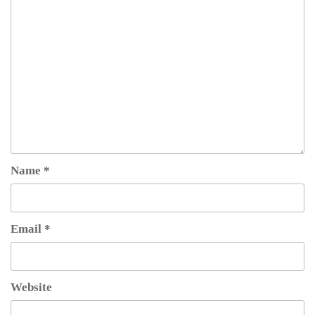
Name
*
Email
*
Website