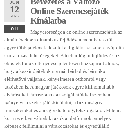
Bevezetés a Változó
JUN
12
Online Szerencsejáték
2026
Kínálatba
0
Magyarországon az online szerencsejáték az
elmúlt években dinamikus fejlődésen ment keresztül,
egyre több játékos fedezi fel a digitális kaszinók nyújtotta
szórakozási lehetőségeket. A technológiai fejlődés és az
okostelefonok elterjedése jelentősen hozzájárult ahhoz,
hogy a kaszinójátékok ma már bárhol és bármikor
elérhetővé váljanak, kényelmesen otthonról vagy
útközben is. A magyar játékosok egyre kifinomultabb
elvárásokat támasztanak a szolgáltatókkal szemben,
igényelve a széles játékkínálatot, a biztonságos
tranzakciókat és a megbízható ügyfélszolgálatot. Ebben a
környezetben válnak ki azok a platformok, amelyek
képesek felülmúlni a várakozásokat és egyedülálló