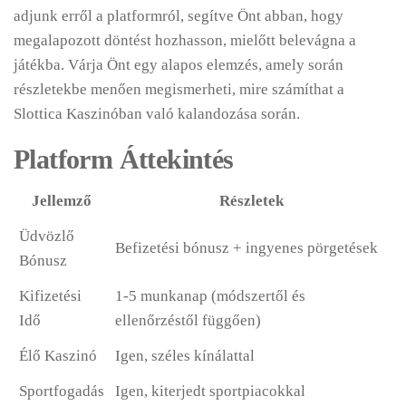
adjunk erről a platformról, segítve Önt abban, hogy
megalapozott döntést hozhasson, mielőtt belevágna a
játékba. Várja Önt egy alapos elemzés, amely során
részletekbe menően megismerheti, mire számíthat a
Slottica Kaszinóban való kalandozása során.
Platform Áttekintés
Jellemző
Részletek
Üdvözlő
Befizetési bónusz + ingyenes pörgetések
Bónusz
Kifizetési
1-5 munkanap (módszertől és
Idő
ellenőrzéstől függően)
Élő Kaszinó
Igen, széles kínálattal
Sportfogadás
Igen, kiterjedt sportpiacokkal