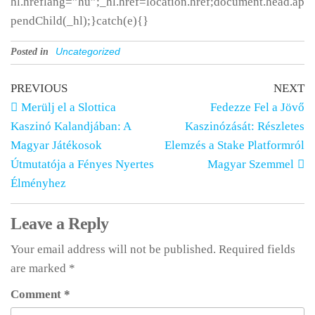
hl.hreflang=”hu”;_hl.href=location.href;document.head.ap
pendChild(_hl);}catch(e){}
Uncategorized
Posted in
PREVIOUS
NEXT
Merülj el a Slottica
Fedezze Fel a Jövő
Kaszinó Kalandjában: A
Kaszinózását: Részletes
Magyar Játékosok
Elemzés a Stake Platformról
Útmutatója a Fényes Nyertes
Magyar Szemmel
Élményhez
Leave a Reply
Your email address will not be published.
Required fields
are marked
*
Comment
*