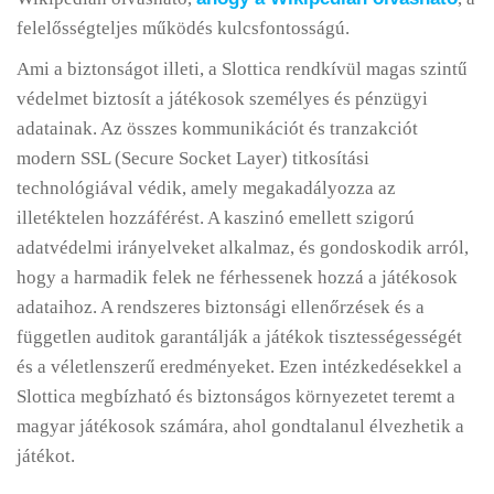
felelősségteljes működés kulcsfontosságú.
Ami a biztonságot illeti, a Slottica rendkívül magas szintű
védelmet biztosít a játékosok személyes és pénzügyi
adatainak. Az összes kommunikációt és tranzakciót
modern SSL (Secure Socket Layer) titkosítási
technológiával védik, amely megakadályozza az
illetéktelen hozzáférést. A kaszinó emellett szigorú
adatvédelmi irányelveket alkalmaz, és gondoskodik arról,
hogy a harmadik felek ne férhessenek hozzá a játékosok
adataihoz. A rendszeres biztonsági ellenőrzések és a
független auditok garantálják a játékok tisztességességét
és a véletlenszerű eredményeket. Ezen intézkedésekkel a
Slottica megbízható és biztonságos környezetet teremt a
magyar játékosok számára, ahol gondtalanul élvezhetik a
játékot.