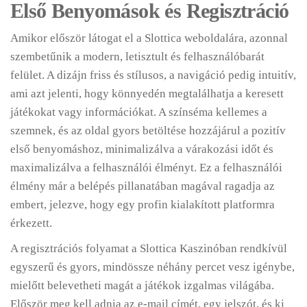
Első Benyomások és Regisztráció
Amikor először látogat el a Slottica weboldalára, azonnal
szembetűnik a modern, letisztult és felhasználóbarát
felület. A dizájn friss és stílusos, a navigáció pedig intuitív,
ami azt jelenti, hogy könnyedén megtalálhatja a keresett
játékokat vagy információkat. A színséma kellemes a
szemnek, és az oldal gyors betöltése hozzájárul a pozitív
első benyomáshoz, minimalizálva a várakozási időt és
maximalizálva a felhasználói élményt. Ez a felhasználói
élmény már a belépés pillanatában magával ragadja az
embert, jelezve, hogy egy profin kialakított platformra
érkezett.
A regisztrációs folyamat a Slottica Kaszinóban rendkívül
egyszerű és gyors, mindössze néhány percet vesz igénybe,
mielőtt belevetheti magát a játékok izgalmas világába.
Először meg kell adnia az e-mail címét, egy jelszót, és ki