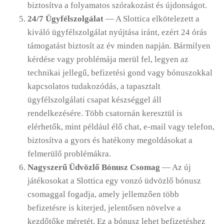
biztosítva a folyamatos szórakozást és újdonságot.
24/7 Ügyfélszolgálat
— A Slottica elkötelezett a
kiváló ügyfélszolgálat nyújtása iránt, ezért 24 órás
támogatást biztosít az év minden napján. Bármilyen
kérdése vagy problémája merül fel, legyen az
technikai jellegű, befizetési gond vagy bónuszokkal
kapcsolatos tudakozódás, a tapasztalt
ügyfélszolgálati csapat készséggel áll
rendelkezésére. Több csatornán keresztül is
elérhetők, mint például élő chat, e-mail vagy telefon,
biztosítva a gyors és hatékony megoldásokat a
felmerülő problémákra.
Nagyszerű Üdvözlő Bónusz Csomag
— Az új
játékosokat a Slottica egy vonzó üdvözlő bónusz
csomaggal fogadja, amely jellemzően több
befizetésre is kiterjed, jelentősen növelve a
kezdőtőke méretét. Ez a bónusz lehet befizetéshez