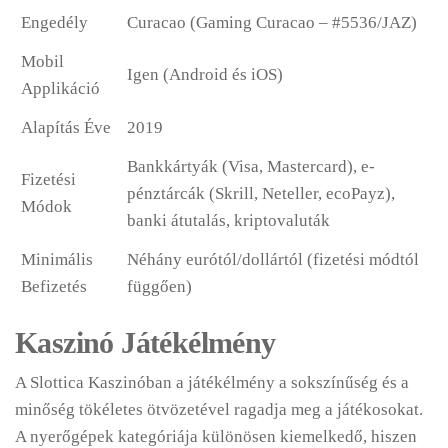
Engedély
Curacao (Gaming Curacao – #5536/JAZ)
Mobil
Igen (Android és iOS)
Applikáció
Alapítás Éve
2019
Bankkártyák (Visa, Mastercard), e-
Fizetési
pénztárcák (Skrill, Neteller, ecoPayz),
Módok
banki átutalás, kriptovaluták
Minimális
Néhány eurótól/dollártól (fizetési módtól
Befizetés
függően)
Kaszinó Játékélmény
A Slottica Kaszinóban a játékélmény a sokszínűség és a
minőség tökéletes ötvözetével ragadja meg a játékosokat.
A nyerőgépek kategóriája különösen kiemelkedő, hiszen