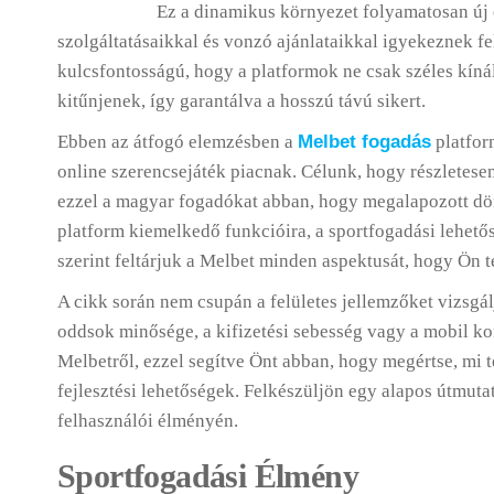
Ez a dinamikus környezet folyamatosan új 
szolgáltatásaikkal és vonzó ajánlataikkal igyekeznek f
kulcsfontosságú, hogy a platformok ne csak széles kíná
kitűnjenek, így garantálva a hosszú távú sikert.
Ebben az átfogó elemzésben a
Melbet fogadás
platfor
online szerencsejáték piacnak. Célunk, hogy részletesen
ezzel a magyar fogadókat abban, hogy megalapozott dön
platform kiemelkedő funkcióira, a sportfogadási lehetős
szerint feltárjuk a Melbet minden aspektusát, hogy Ön t
A cikk során nem csupán a felületes jellemzőket vizsgá
oddsok minősége, a kifizetési sebesség vagy a mobil kom
Melbetről, ezzel segítve Önt abban, hogy megértse, mi 
fejlesztési lehetőségek. Felkészüljön egy alapos útmuta
felhasználói élményén.
Sportfogadási Élmény