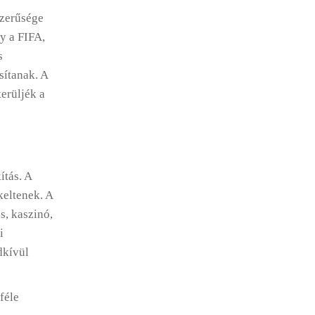
szerűsége
y a FIFA,
s
sítanak. A
kerüljék a
ítás. A
keltenek. A
s, kaszinó,
i
dkívül
féle