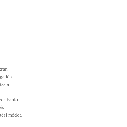
kran
fogadók
tsa a
yos banki
tás
tési módot,