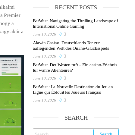
RECENT POSTS
alkalmi
 a Premier
BetWest: Navigating the Thrilling Landscape of
 hogy a
International Online Gaming
vagy akár a
June 19, 2026
0
Alawin Casino: Deutschlands Tor zur
aufregenden Welt des Online-Glücksspiels
June 19, 2026
0
BetWest: Der Westen ruft – Ein casino-Erlebnis
für wahre Abenteurer?
June 19, 2026
0
BetWest : La Nouvelle Destination du Jeu en
Ligne qui Éblouit les Joueurs Français
June 19, 2026
0
SEARCH