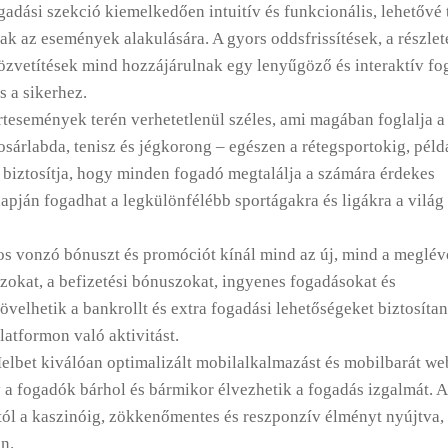
gadási szekció kiemelkedően intuitív és funkcionális, lehetővé 
k az események alakulására. A gyors oddsfrissítések, a részlet
közvetítések mind hozzájárulnak egy lenyűgöző és interaktív fo
 a sikerhez.
rtesemények terén verhetetlenül széles, ami magában foglalja a
osárlabda, tenisz és jégkorong – egészen a rétegsportokig, péld
ég biztosítja, hogy minden fogadó megtalálja a számára érdekes
apján fogadhat a legkülönfélébb sportágakra és ligákra a vilá
s vonzó bónuszt és promóciót kínál mind az új, mind a meglév
zokat, a befizetési bónuszokat, ingyenes fogadásokat és
velhetik a bankrollt és extra fogadási lehetőségeket biztosítan
latformon való aktivitást.
lbet kiválóan optimalizált mobilalkalmazást és mobilbarát we
y a fogadók bárhol és bármikor élvezhetik a fogadás izgalmát. 
stól a kaszinóig, zökkenőmentes és reszponzív élményt nyújtva,
n.