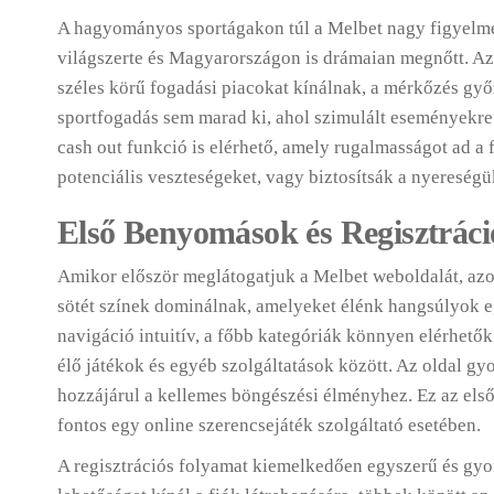
A hagyományos sportágakon túl a Melbet nagy figyelmet 
világszerte és Magyarországon is drámaian megnőtt. Az
széles körű fogadási piacokat kínálnak, a mérkőzés győz
sportfogadás sem marad ki, ahol szimulált eseményekre 
cash out funkció is elérhető, amely rugalmasságot ad a f
potenciális veszteségeket, vagy biztosítsák a nyereségü
Első Benyomások és Regisztráci
Amikor először meglátogatjuk a Melbet weboldalát, azonn
sötét színek dominálnak, amelyeket élénk hangsúlyok eg
navigáció intuitív, a főbb kategóriák könnyen elérhetők 
élő játékok és egyéb szolgáltatások között. Az oldal gy
hozzájárul a kellemes böngészési élményhez. Ez az els
fontos egy online szerencsejáték szolgáltató esetében.
A regisztrációs folyamat kiemelkedően egyszerű és gyor