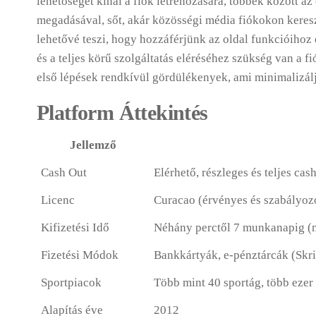
lehetőséget kínál a fiók létrehozására, többek között az
megadásával, sőt, akár közösségi média fiókokon keresz
lehetővé teszi, hogy hozzáférjünk az oldal funkcióihoz
és a teljes körű szolgáltatás eléréséhez szükség van a 
első lépések rendkívül gördülékenyek, ami minimalizálja
Platform Áttekintés
Jellemző
Cash Out
Elérhető, részleges és teljes cas
Licenc
Curacao (érvényes és szabályozo
Kifizetési Idő
Néhány perctől 7 munkanapig (
Fizetési Módok
Bankkártyák, e-pénztárcák (Skril
Sportpiacok
Több mint 40 sportág, több eze
Alapítás éve
2012