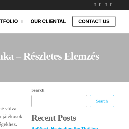
TFOLIO
OUR CLIENTAL
CONTACT US
ka – Részletes Elemzés
Search
Search
bé válva
Recent Posts
r játékosok
ségekhez.
BetWest: Navigating the Thrilling