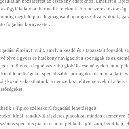
gosulatlan hozzáférést az érzékeny adatokhoz. Emellett a Tipic
b az ügyféladatokat harmadik feleknek. A rendszeres biztonsági
m mindig megfeleljen a legmagasabb iparági szabványoknak, gar
tó fogadási környezetet.
gadási élményt nyújt, amely a kezdő és a tapasztalt fogadók s
etővé téve a gyors és hatékony navigációt a sportágak és az ese
rjedt, felölelve a legnépszerűbb globális eseményeket, mint pél
e kínál lehetőségeket speciálisabb sportágakra is, mint a darts v
ág közül választhatunk, a nemzetközi elitversenyektől a helyi
hetőségeket.
etik a Tipico széleskörű fogadási lehetőségeit.
sztékot kínál, rendkívül részletes piacokkal minden eseményre
zámos speciális piacra is, mint például a gólszám, hendikep, e