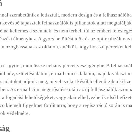
ó
nal szembetűnik a letisztult, modern design és a felhasználóbar
 kevésbé tapasztalt felhasználók is pillanatok alatt megtalálják
éma kellemes a szemnek, és nem terheli túl az embert feleslege
szési élményhez. A gyors betöltési idők és az optimalizált nav
 mozoghassanak az oldalon, anélkül, hogy hosszú perceket kel
rű és gyors, mindössze néhány percet vesz igénybe. A felhaszn
ul név, születési dátum, e-mail cím és lakcím, majd kiválaszta
ós adatokat adjunk meg, mivel ezeket később ellenőrzik a kifize
ében. Az e-mail cím megerősítése után az új felhasználók azonn
 a fogadási lehetőségeket, vagy akár elhelyezhetik első befizet
 kiemelt figyelmet fordít arra, hogy a regisztráció során is m
atok védelmére.
ság