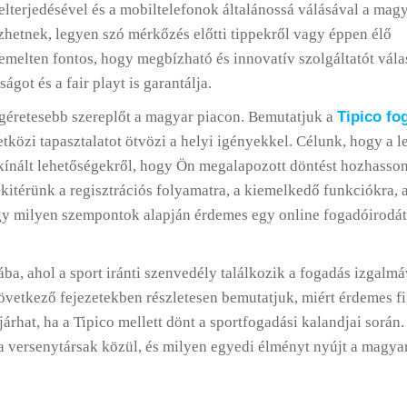
 elterjedésével és a mobiltelefonok általánossá válásával a mag
hetnek, legyen szó mérkőzés előtti tippekről vagy éppen élő
melten fontos, hogy megbízható és innovatív szolgáltatót vála
ot és a fair playt is garantálja.
géretesebb szereplőt a magyar piacon. Bemutatjuk a
Tipico fo
tközi tapasztalatot ötvözi a helyi igényekkel. Célunk, hogy a l
 kínált lehetőségekről, hogy Ön megalapozott döntést hozhasson
itérünk a regisztrációs folyamatra, a kiemelkedő funkciókra, 
hogy milyen szempontok alapján érdemes egy online fogadóirodát
ba, ahol a sport iránti szenvedély találkozik a fogadás izgalmá
övetkező fejezetekben részletesen bemutatjuk, miért érdemes f
árhat, ha a Tipico mellett dönt a sportfogadási kalandjai során
a versenytársak közül, és milyen egyedi élményt nyújt a magya