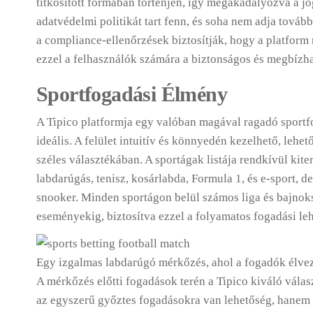
titkosított formában történjen, így megakadályozva a jo
adatvédelmi politikát tart fenn, és soha nem adja továb
a compliance-ellenőrzések biztosítják, hogy a platfor
ezzel a felhasználók számára a biztonságos és megbízha
Sportfogadási Élmény
A Tipico platformja egy valóban magával ragadó sportfo
ideális. A felület intuitív és könnyedén kezelhető, leh
széles választékában. A sportágak listája rendkívül kite
labdarúgás, tenisz, kosárlabda, Formula 1, és e-sport, d
snooker. Minden sportágon belül számos liga és bajnoks
eseményekig, biztosítva ezzel a folyamatos fogadási le
Egy izgalmas labdarúgó mérkőzés, ahol a fogadók élvezh
A mérkőzés előtti fogadások terén a Tipico kiváló vála
az egyszerű győztes fogadásokra van lehetőség, hanem s