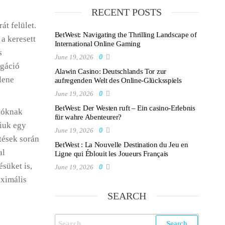
RECENT POSTS
át felület.
BetWest: Navigating the Thrilling Landscape of
 a keresett
International Online Gaming
s
June 19, 2026
0
igáció
Alawin Casino: Deutschlands Tor zur
lene
aufregenden Welt des Online-Glücksspiels
June 19, 2026
0
BetWest: Der Westen ruft – Ein casino-Erlebnis
álóknak
für wahre Abenteurer?
niuk egy
June 19, 2026
0
tések során
BetWest : La Nouvelle Destination du Jeu en
al
Ligne qui Éblouit les Joueurs Français
ésüket is,
June 19, 2026
0
aximális
SEARCH