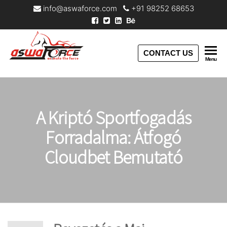
info@aswaforce.com
+91 98252 68653
Aswaforce
CONTACT US
Menu
A Kriptó Sportfogadás
Forradalma: Átfogó
Cloudbet Bemutató