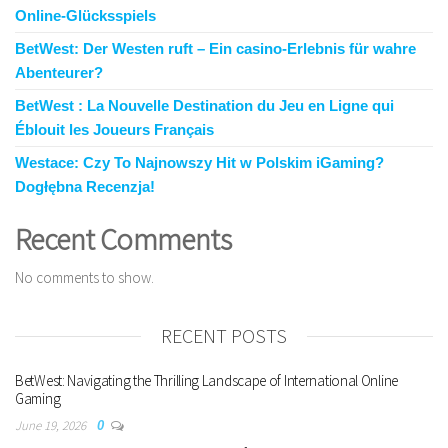
Online-Glücksspiels
BetWest: Der Westen ruft – Ein casino-Erlebnis für wahre
Abenteurer?
BetWest : La Nouvelle Destination du Jeu en Ligne qui
Éblouit les Joueurs Français
Westace: Czy To Najnowszy Hit w Polskim iGaming?
Dogłębna Recenzja!
Recent Comments
No comments to show.
RECENT POSTS
BetWest: Navigating the Thrilling Landscape of International Online
Gaming
June 19, 2026
0