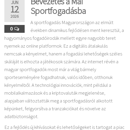
Bevezetés a Mai
JUN
12
Sportfogadásba
2026
A sportfogadás Magyarországon az elmúlt
0
években dinamikus fejlődésen ment keresztül, a
hagyományos fogadóirodák mellett egyre nagyobb teret
nyernek az online platformok. Ez a digitális átalakulás
nemcsak a kényelmet, hanem a fogadási lehetőségek széles
skáláját is elhozta a játékosok számára. Az internet révén a
magyar sportfogadók most már a világ bármely
sporteseményére fogadhatnak, valós időben, otthonuk
kényelméből. A technológiai innovációk, mint például a
mobilalkalmazások és a kriptovaluták megjelenése,
alapjaiban változtatták meg a sportfogadásról alkotott
képünket, felgyorsítva a tranzakciókat és növelve az
adatbiztonságot.
Ez a fejlődés új kihívásokat és lehetőségeket is tartogat a piac