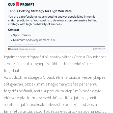
Izgalmas sportfogadási pillanatok várnak Önre a Cloudbeten
keresztül, ahol a legnépszerűbb futballmérkőzésre is
fogadhat.
Az oddsok minősége a Cloudbetnél általában versenyképes,
sőt gyakran jobbak, mint a hagyományos fiat pénznemű
fogadóirodáknál, ami a kriptovaluta-alapú működés egyik
előnye. A platform kevesebb közvetítői díjat fizet, amit
részben a játékosoknak kedvezőbb oddsként ad vissza.
Emellett a virtuális sportok és az e-sportok is nagy hangsúlyt