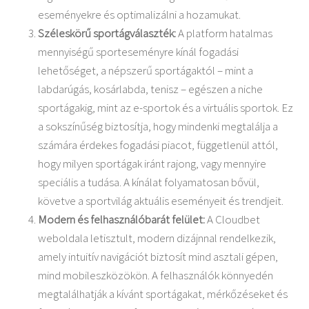
eseményekre és optimalizálni a hozamukat.
Széleskörű sportágválaszték:
A platform hatalmas
mennyiségű sporteseményre kínál fogadási
lehetőséget, a népszerű sportágaktól – mint a
labdarúgás, kosárlabda, tenisz – egészen a niche
sportágakig, mint az e-sportok és a virtuális sportok. Ez
a sokszínűség biztosítja, hogy mindenki megtalálja a
számára érdekes fogadási piacot, függetlenül attól,
hogy milyen sportágak iránt rajong, vagy mennyire
speciális a tudása. A kínálat folyamatosan bővül,
követve a sportvilág aktuális eseményeit és trendjeit.
Modern és felhasználóbarát felület:
A Cloudbet
weboldala letisztult, modern dizájnnal rendelkezik,
amely intuitív navigációt biztosít mind asztali gépen,
mind mobileszközökön. A felhasználók könnyedén
megtalálhatják a kívánt sportágakat, mérkőzéseket és