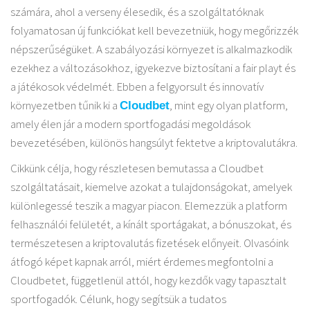
számára, ahol a verseny élesedik, és a szolgáltatóknak
folyamatosan új funkciókat kell bevezetniük, hogy megőrizzék
népszerűségüket. A szabályozási környezet is alkalmazkodik
ezekhez a változásokhoz, igyekezve biztosítani a fair playt és
a játékosok védelmét. Ebben a felgyorsult és innovatív
környezetben tűnik ki a
, mint egy olyan platform,
Cloudbet
amely élen jár a modern sportfogadási megoldások
bevezetésében, különös hangsúlyt fektetve a kriptovalutákra.
Cikkünk célja, hogy részletesen bemutassa a Cloudbet
szolgáltatásait, kiemelve azokat a tulajdonságokat, amelyek
különlegessé teszik a magyar piacon. Elemezzük a platform
felhasználói felületét, a kínált sportágakat, a bónuszokat, és
természetesen a kriptovalutás fizetések előnyeit. Olvasóink
átfogó képet kapnak arról, miért érdemes megfontolni a
Cloudbetet, függetlenül attól, hogy kezdők vagy tapasztalt
sportfogadók. Célunk, hogy segítsük a tudatos