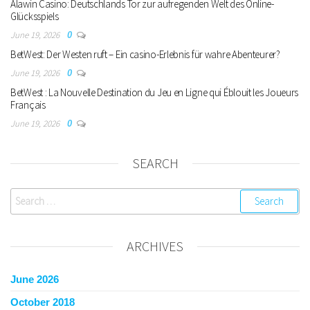
Alawin Casino: Deutschlands Tor zur aufregenden Welt des Online-
Glücksspiels
June 19, 2026
0
BetWest: Der Westen ruft – Ein casino-Erlebnis für wahre Abenteurer?
June 19, 2026
0
BetWest : La Nouvelle Destination du Jeu en Ligne qui Éblouit les Joueurs
Français
June 19, 2026
0
SEARCH
ARCHIVES
June 2026
October 2018