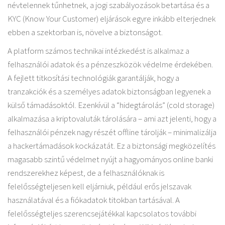
névtelennek tűnhetnek, a jogi szabályozások betartása és a
KYC (Know Your Customer) eljárások egyre inkább elterjednek
ebben a szektorban is, növelve a biztonságot.
A platform számos technikai intézkedést is alkalmaz a
felhasználói adatok és a pénzeszközök védelme érdekében.
A fejlett titkosítási technológiák garantálják, hogy a
tranzakciók és a személyes adatok biztonságban legyenek a
külső támadásoktól. Ezenkívül a “hidegtárolás” (cold storage)
alkalmazása a kriptovaluták tárolására – ami azt jelenti, hogy a
felhasználói pénzek nagy részét offline tárolják – minimalizálja
a hackertámadások kockázatát. Ez a biztonsági megközelítés
magasabb szintű védelmet nyújt a hagyományos online banki
rendszerekhez képest, de a felhasználóknak is
felelősségteljesen kell eljárniuk, például erős jelszavak
használatával és a fiókadatok titokban tartásával. A
felelősségteljes szerencsejátékkal kapcsolatos további