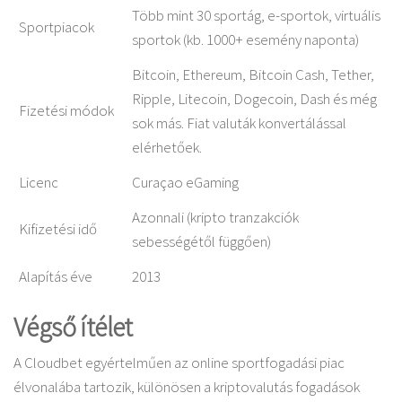
Több mint 30 sportág, e-sportok, virtuális
Sportpiacok
sportok (kb. 1000+ esemény naponta)
Bitcoin, Ethereum, Bitcoin Cash, Tether,
Ripple, Litecoin, Dogecoin, Dash és még
Fizetési módok
sok más. Fiat valuták konvertálással
elérhetőek.
Licenc
Curaçao eGaming
Azonnali (kripto tranzakciók
Kifizetési idő
sebességétől függően)
Alapítás éve
2013
Végső ítélet
A Cloudbet egyértelműen az online sportfogadási piac
élvonalába tartozik, különösen a kriptovalutás fogadások