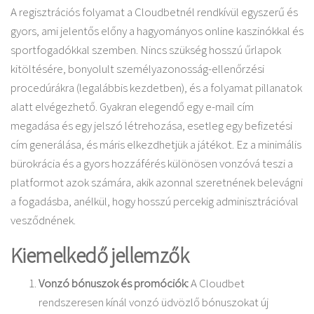
A regisztrációs folyamat a Cloudbetnél rendkívül egyszerű és
gyors, ami jelentős előny a hagyományos online kaszinókkal és
sportfogadókkal szemben. Nincs szükség hosszú űrlapok
kitöltésére, bonyolult személyazonosság-ellenőrzési
procedúrákra (legalábbis kezdetben), és a folyamat pillanatok
alatt elvégezhető. Gyakran elegendő egy e-mail cím
megadása és egy jelszó létrehozása, esetleg egy befizetési
cím generálása, és máris elkezdhetjük a játékot. Ez a minimális
bürokrácia és a gyors hozzáférés különösen vonzóvá teszi a
platformot azok számára, akik azonnal szeretnének belevágni
a fogadásba, anélkül, hogy hosszú percekig adminisztrációval
vesződnének.
Kiemelkedő jellemzők
Vonzó bónuszok és promóciók:
A Cloudbet
rendszeresen kínál vonzó üdvözlő bónuszokat új