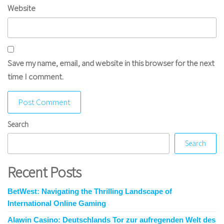
Website
Save my name, email, and website in this browser for the next
time I comment.
Search
Search
Recent Posts
BetWest: Navigating the Thrilling Landscape of
International Online Gaming
Alawin Casino: Deutschlands Tor zur aufregenden Welt des