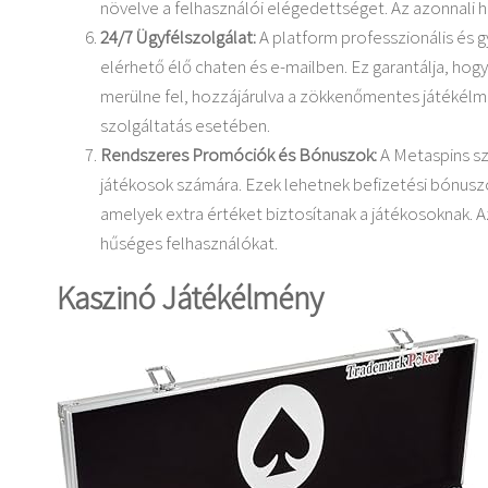
növelve a felhasználói elégedettséget. Az azonnali h
24/7 Ügyfélszolgálat:
A platform professzionális és g
elérhető élő chaten és e-mailben. Ez garantálja, hog
merülne fel, hozzájárulva a zökkenőmentes játékélm
szolgáltatás esetében.
Rendszeres Promóciók és Bónuszok:
A Metaspins sz
játékosok számára. Ezek lehetnek befizetési bónuszo
amelyek extra értéket biztosítanak a játékosoknak. A
hűséges felhasználókat.
Kaszinó Játékélmény