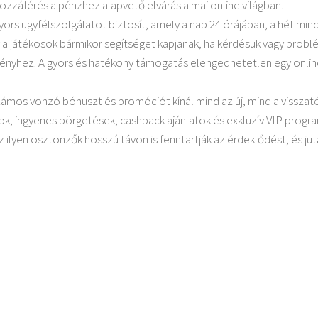
ozzáférés a pénzhez alapvető elvárás a mai online világban.
yors ügyfélszolgálatot biztosít, amely a nap 24 órájában, a hét min
y a játékosok bármikor segítséget kapjanak, ha kérdésük vagy probl
ényhez. A gyors és hatékony támogatás elengedhetetlen egy onlin
ámos vonzó bónuszt és promóciót kínál mind az új, mind a visszat
k, ingyenes pörgetések, cashback ajánlatok és exkluzív VIP progr
z ilyen ösztönzők hosszú távon is fenntartják az érdeklődést, és ju