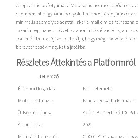
A regisztrációs folyamat a Metaspins-nél meglepően egysze
szemben, ahol gyakran bonyolult azonosítási eljárásokra va
minimális személyes adattal, akár e-mail cím és felhasznál
takarít meg, hanem növeli az anonimitás érzetét is, ami s
történő útmutatójával biztosítja, hogy még a kevésbé tapa
belevethessék magukat a játékba.
Részletes Áttekintés a Platformról
Jellemző
Élő Sportfogadás
Nem elérhető
Mobil alkalmazás
Nincs dedikált alkalmazás
Üdvözlő bónusz
Akár 1 BTC értékű 100% b
Alapítás éve
2022
Minimális befizetés
0.0001 BTC vagy azzal egy