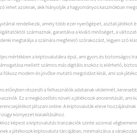
vonzó lehet azoknak, akik hiányolják a hagyományos kaszinókban me
vtárral rendelkezik, amely több ezer nyerőgépet, asztali játékot é
zolgáltatóktól származnak, garantálva a kiváló minőséget, a változ
mindenki megtalálja a számára megfelelő szórakozást, legyen szó kla
ljes mértékben a kriptovalutákra épül, ami gyors és biztonságos tr
támogatása mellett számos más digitális eszköz is elérhető, biztos
z a fókusz modern és jövőbe mutató megoldást kínál, ami sok játék
ns előnyben részesíti a felhasználók adatainak védelmét, keveseb
 kaszinók. Ez a megközelítés növeli a játékosok anonimitását, ami 
rencsejátékot játszani online. A kriptovaluták eleve hozzájárulnak
ügyi környezet kialakításához.
hoz képest a kriptovalutás tranzakciók szinte azonnal végbemenn
ek a játékosok kriptovaluta tárcájában, minimalizálva a várakozási