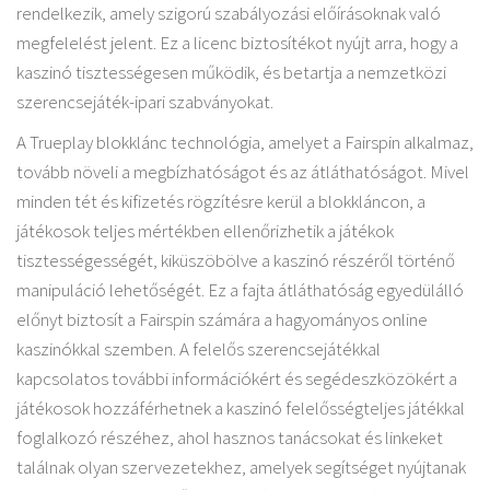
rendelkezik, amely szigorú szabályozási előírásoknak való
megfelelést jelent. Ez a licenc biztosítékot nyújt arra, hogy a
kaszinó tisztességesen működik, és betartja a nemzetközi
szerencsejáték-ipari szabványokat.
A Trueplay blokklánc technológia, amelyet a Fairspin alkalmaz,
tovább növeli a megbízhatóságot és az átláthatóságot. Mivel
minden tét és kifizetés rögzítésre kerül a blokkláncon, a
játékosok teljes mértékben ellenőrizhetik a játékok
tisztességességét, kiküszöbölve a kaszinó részéről történő
manipuláció lehetőségét. Ez a fajta átláthatóság egyedülálló
előnyt biztosít a Fairspin számára a hagyományos online
kaszinókkal szemben. A felelős szerencsejátékkal
kapcsolatos további információkért és segédeszközökért a
játékosok hozzáférhetnek a kaszinó felelősségteljes játékkal
foglalkozó részéhez, ahol hasznos tanácsokat és linkeket
találnak olyan szervezetekhez, amelyek segítséget nyújtanak