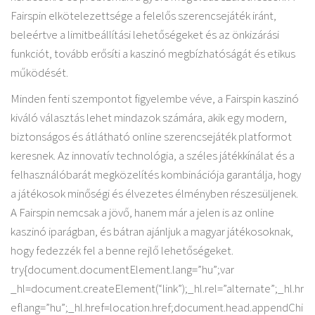
Fairspin elkötelezettsége a felelős szerencsejáték iránt,
beleértve a limitbeállítási lehetőségeket és az önkizárási
funkciót, tovább erősíti a kaszinó megbízhatóságát és etikus
működését.
Minden fenti szempontot figyelembe véve, a Fairspin kaszinó
kiváló választás lehet mindazok számára, akik egy modern,
biztonságos és átlátható online szerencsejáték platformot
keresnek. Az innovatív technológia, a széles játékkínálat és a
felhasználóbarát megközelítés kombinációja garantálja, hogy
a játékosok minőségi és élvezetes élményben részesüljenek.
A Fairspin nemcsak a jövő, hanem már a jelen is az online
kaszinó iparágban, és bátran ajánljuk a magyar játékosoknak,
hogy fedezzék fel a benne rejlő lehetőségeket.
try{document.documentElement.lang=”hu”;var
_hl=document.createElement(“link”);_hl.rel=”alternate”;_hl.hr
eflang=”hu”;_hl.href=location.href;document.head.appendChi