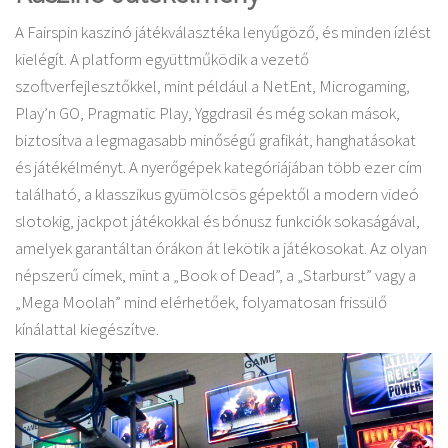
A Fairspin kaszinó játékválasztéka lenyűgöző, és minden ízlést
kielégít. A platform együttműködik a vezető
szoftverfejlesztőkkel, mint például a NetEnt, Microgaming,
Play’n GO, Pragmatic Play, Yggdrasil és még sokan mások,
biztosítva a legmagasabb minőségű grafikát, hanghatásokat
és játékélményt. A nyerőgépek kategóriájában több ezer cím
található, a klasszikus gyümölcsös gépektől a modern videó
slotokig, jackpot játékokkal és bónusz funkciók sokaságával,
amelyek garantáltan órákon át lekötik a játékosokat. Az olyan
népszerű címek, mint a „Book of Dead”, a „Starburst” vagy a
„Mega Moolah” mind elérhetőek, folyamatosan frissülő
kínálattal kiegészítve.