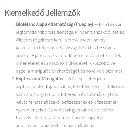
Kiemelkedő Jellemzők
Blokklánc Alapú Átláthatóság (Trueplay)
— Ez a Fairspin
legforradalmibb tulajdonsága. Minden tranzakció, tét és
kifizetés rögzítésre kerül a blokkláncon, amely
garantálja a teljes átláthatóságot és a tisztességes
játékot. A játékosok valós időben ellenőrizhetik a játék
kimenetelét és a kaszinó működését, kiküszöbölve
ezzel a manipuláció lehetőségét és növelve a bizalmat.
Kriptovaluta Támogatás
— A Fairspin élen jár a
kriptovaluták elfogadásában, lehetővé téve a játékosok
számára, hogy Bitcoin, Ethereum és sok más digitális
valuta felhasználásával befizessenek és kifizessenek
nyereményeket. Ez nemcsak gyorsabb és olcsóbb
tranzakciókat tesz lehetővé, hanem nagyobb
anonimitást is biztosít a felhasználóknak.