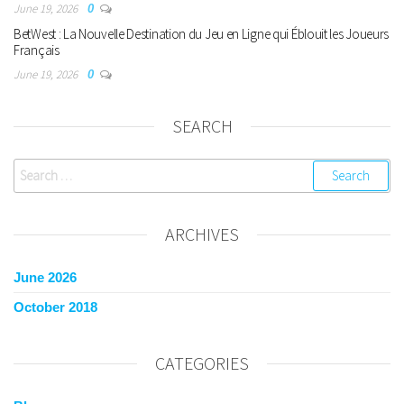
June 19, 2026
0
BetWest : La Nouvelle Destination du Jeu en Ligne qui Éblouit les Joueurs
Français
June 19, 2026
0
SEARCH
ARCHIVES
June 2026
October 2018
CATEGORIES