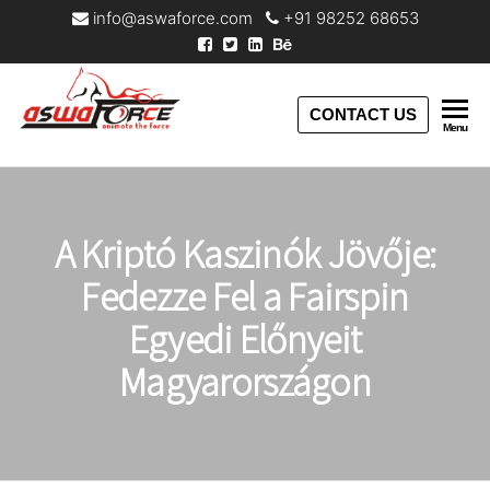
info@aswaforce.com
+91 98252 68653
Aswaforce
CONTACT US
Menu
A Kriptó Kaszinók Jövője:
Fedezze Fel a Fairspin
Egyedi Előnyeit
Magyarországon