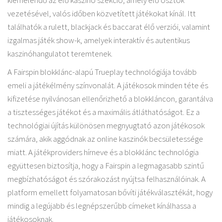
vezetésével, valós időben közvetített játékokat kínál. Itt
találhatók a rulett, blackjack és baccarat élő verziói, valamint
izgalmas játék show-k, amelyek interaktív és autentikus
kaszinóhangulatot teremtenek.
A Fairspin blokklánc-alapú Trueplay technológiája tovább
emeli a játékélmény színvonalát. A játékosok minden téte és
kifizetése nyilvánosan ellenőrizhető a blokkláncon, garantálva
a tisztességes játékot és a maximális átláthatóságot. Ez a
technológiai újítás különösen megnyugtató azon játékosok
számára, akik aggódnak az online kaszinók becsületessége
miatt. A játékproviders hírneve és a blokklánc technológia
együttesen biztosítja, hogy a Fairspin a legmagasabb szintű
megbízhatóságot és szórakozást nyújtsa felhasználóinak. A
platform emellett folyamatosan bővíti játékválasztékát, hogy
mindig a legújabb és legnépszerűbb címeket kínálhassa a
játékosoknak.