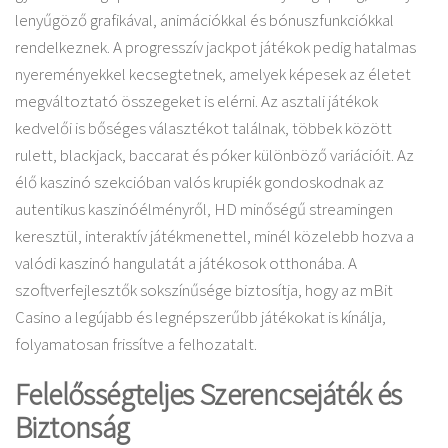
lenyűgöző grafikával, animációkkal és bónuszfunkciókkal
rendelkeznek. A progresszív jackpot játékok pedig hatalmas
nyereményekkel kecsegtetnek, amelyek képesek az életet
megváltoztató összegeket is elérni. Az asztali játékok
kedvelői is bőséges választékot találnak, többek között
rulett, blackjack, baccarat és póker különböző variációit. Az
élő kaszinó szekcióban valós krupiék gondoskodnak az
autentikus kaszinóélményről, HD minőségű streamingen
keresztül, interaktív játékmenettel, minél közelebb hozva a
valódi kaszinó hangulatát a játékosok otthonába. A
szoftverfejlesztők sokszínűsége biztosítja, hogy az mBit
Casino a legújabb és legnépszerűbb játékokat is kínálja,
folyamatosan frissítve a felhozatalt.
Felelősségteljes Szerencsejáték és
Biztonság