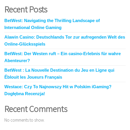
Recent Posts
BetWest: Navigating the Thrilling Landscape of
International Online Gaming
Alawin Casino: Deutschlands Tor zur aufregenden Welt des
Online-Glücksspiels
BetWest: Der Westen ruft – Ein casino-Erlebnis für wahre
Abenteurer?
BetWest : La Nouvelle Destination du Jeu en Ligne qui
Éblouit les Joueurs Français
Westace: Czy To Najnowszy Hit w Polskim iGaming?
Dogłębna Recenzja!
Recent Comments
No comments to show.