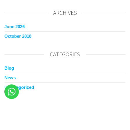
ARCHIVES
June 2026
October 2018
CATEGORIES
Blog
News
Uncategorized
© 2024 Aswaforce, All Rights Reserved. Developed By
:
Anthesis