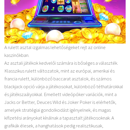
A rulett asztal izgalmas lehetőségeket rejt az online
kaszinókban.
Az asztali játékok kedvelői számára is bőséges a választék.
Klasszikus rulett változatok, mint az európai, amerikai és
francia rulett, különböző baccarat asztalok, és számos
blackjack opció várja a játékosokat, különböző téthatárokkal
és játékszaályokkal. Emellett videópóker variációk, mint a
Jacks or Better, Deuces Wild és Joker Poker is elérhetők,
amelyek stratégiai gondolkodást igényelnek, és magas
kifizetési arányokat kínálnak a tapasztalt játékosoknak. A
grafikák élesek, a hanghatások pedig realisztikusak,