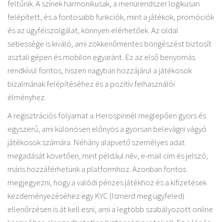
feltűnik. A színek harmonikusak, a menürendszer logikusan
felépített, és a fontosabb funkciók, mint a játékok, promóciók
és az ügyfélszolgálat, könnyen elérhetőek. Az oldal
sebessége is kiváló, ami zökkenőmentes böngészést biztosít
asztali gépen és mobilon egyaránt. Ez az első benyomás
rendkívül fontos, hiszen nagyban hozzájárul a játékosok
bizalmának felépítéséhez és a pozitív felhasználói
élményhez.
A regisztrációs folyamat a Herospinnél meglepően gyors és
egyszerű, ami különösen előnyös a gyorsan belevágni vágyó
játékosok számára. Néhány alapvető személyes adat
megadását követően, mint például név, e-mail cím és jelszó,
máris hozzáférhetünk a platformhoz. Azonban fontos
megjegyezni, hogy a valódi pénzes játékhoz és a kifizetések
kezdeményezéséhez egy KYC (Ismerd meg ügyfeled)
ellenőrzésen is át kell esni, ami a legtöbb szabályozott online