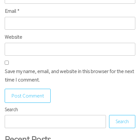
Email
*
Website
Save my name, email, and website in this browser for the next
time I comment.
Search
Search
Recent Posts