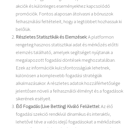
akciók és különleges eseményekhez kapcsolódó
promóciók. Fontos alaposan átolvasni a bónuszok
felhasználási feltételeit, hogy a legtöbbet hozhassuk ki
belőlük.
Részletes Statisztikák és Elemzések:
A platformon
rengeteg hasznos statisztikai adat és mérkőzés előtti
elemzés található, amelyek segítséget nyújtanak a
megalapozott fogadási döntések meghozatalában.
Ezek az információk kulcsfontosságúak lehetnek,
különösen a komplexebb fogadási stratégiák
alkalmazásakor. A részletes adatok hozzáférhetősége
jelentősen növeli a felhasználói élményt és a fogadások
sikerének esélyeit.
Élő Fogadás (Live Betting) Kiváló Felülettel:
Az élő
fogadási szekció rendkívül dinamikus és interaktív,
lehetővé téve a valós idejű fogadásokat a mérkőzések