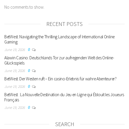
No comments to show.
RECENT POSTS
BetWest: Navigating the Thrilling Landscape of International Online
Gaming
June 19, 2026
0
Alawin Casino: Deutschlands Tor zur aufregenden Welt des Online-
Glücksspiels
June 19, 2026
0
BetWest: Der Westen ruft – Ein casino-Erlebnis für wahre Abenteurer?
June 19, 2026
0
BetWest : La Nouvelle Destination du Jeu en Ligne qui Éblouit les Joueurs
Français
June 19, 2026
0
SEARCH