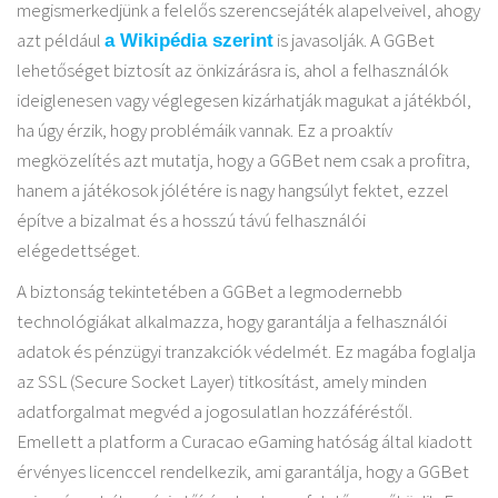
megismerkedjünk a felelős szerencsejáték alapelveivel, ahogy
azt például
is javasolják. A GGBet
a Wikipédia szerint
lehetőséget biztosít az önkizárásra is, ahol a felhasználók
ideiglenesen vagy véglegesen kizárhatják magukat a játékból,
ha úgy érzik, hogy problémáik vannak. Ez a proaktív
megközelítés azt mutatja, hogy a GGBet nem csak a profitra,
hanem a játékosok jólétére is nagy hangsúlyt fektet, ezzel
építve a bizalmat és a hosszú távú felhasználói
elégedettséget.
A biztonság tekintetében a GGBet a legmodernebb
technológiákat alkalmazza, hogy garantálja a felhasználói
adatok és pénzügyi tranzakciók védelmét. Ez magába foglalja
az SSL (Secure Socket Layer) titkosítást, amely minden
adatforgalmat megvéd a jogosulatlan hozzáféréstől.
Emellett a platform a Curacao eGaming hatóság által kiadott
érvényes licenccel rendelkezik, ami garantálja, hogy a GGBet