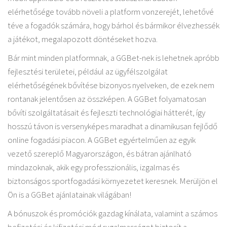
elérhetősége tovább növeli a platform vonzerejét, lehetővé
téve a fogadók számára, hogy bárhol és bármikor élvezhessék
a játékot, megalapozott döntéseket hozva.
Bár mint minden platformnak, a GGBet-nek is lehetnek apróbb
fejlesztési területei, például az ügyfélszolgálat
elérhetőségének bővítése bizonyos nyelveken, de ezek nem
rontanak jelentősen az összképen. A GGBet folyamatosan
bővíti szolgáltatásait és fejleszti technológiai hátterét, így
hosszú távon is versenyképes maradhat a dinamikusan fejlődő
online fogadási piacon. A GGBet egyértelműen az egyik
vezető szereplő Magyarországon, és bátran ajánlható
mindazoknak, akik egy professzionális, izgalmas és
biztonságos sportfogadási környezetet keresnek. Merüljön el
Ön is a GGBet ajánlatainak világában!
A bónuszok és promóciók gazdag kínálata, valamint a számos