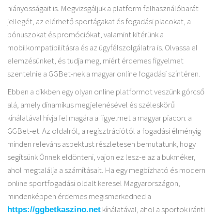
hiányosságait is. Megvizsgáljuk a platform felhasználóbarát
jellegét, az elérhető sportágakat és fogadási piacokat, a
bónuszokat és promóciókat, valamint kitérünk a
mobilkompatibilitásra és az ügyfélszolgálatra is. Olvassa el
elemzésünket, és tudja meg, miért érdemes figyelmet
szentelnie a GGBet-nek a magyar online fogadási színtéren.
Ebben a cikkben egy olyan online platformot veszünk górcső
alá, amely dinamikus megjelenésével és széleskörű
kínálatával hívja fel magára a figyelmet a magyar piacon: a
GGBet-et. Az oldalról, a regisztrációtól a fogadási élményig
minden releváns aspektust részletesen bemutatunk, hogy
segítsünk Önnek eldönteni, vajon ez lesz-e az a bukméker,
ahol megtalálja a számításait. Ha egy megbízható és modern
online sportfogadási oldalt keresel Magyarországon,
mindenképpen érdemes megismerkedned a
kínálatával, ahol a sportok iránti
https://ggbetkaszino.net