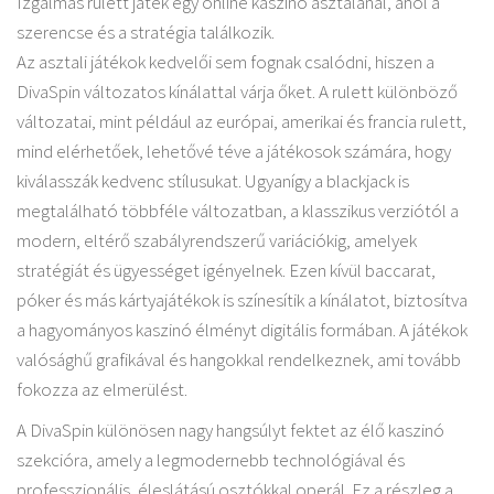
Izgalmas rulett játék egy online kaszinó asztalánál, ahol a
szerencse és a stratégia találkozik.
Az asztali játékok kedvelői sem fognak csalódni, hiszen a
DivaSpin változatos kínálattal várja őket. A rulett különböző
változatai, mint például az európai, amerikai és francia rulett,
mind elérhetőek, lehetővé téve a játékosok számára, hogy
kiválasszák kedvenc stílusukat. Ugyanígy a blackjack is
megtalálható többféle változatban, a klasszikus verziótól a
modern, eltérő szabályrendszerű variációkig, amelyek
stratégiát és ügyességet igényelnek. Ezen kívül baccarat,
póker és más kártyajátékok is színesítik a kínálatot, biztosítva
a hagyományos kaszinó élményt digitális formában. A játékok
valósághű grafikával és hangokkal rendelkeznek, ami tovább
fokozza az elmerülést.
A DivaSpin különösen nagy hangsúlyt fektet az élő kaszinó
szekcióra, amely a legmodernebb technológiával és
professzionális, éleslátású osztókkal operál. Ez a részleg a