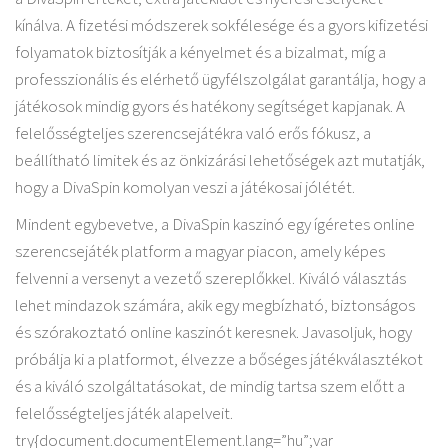
kínálva. A fizetési módszerek sokfélesége és a gyors kifizetési
folyamatok biztosítják a kényelmet és a bizalmat, míg a
professzionális és elérhető ügyfélszolgálat garantálja, hogy a
játékosok mindig gyors és hatékony segítséget kapjanak. A
felelősségteljes szerencsejátékra való erős fókusz, a
beállítható limitek és az önkizárási lehetőségek azt mutatják,
hogy a DivaSpin komolyan veszi a játékosai jólétét.
Mindent egybevetve, a DivaSpin kaszinó egy ígéretes online
szerencsejáték platform a magyar piacon, amely képes
felvenni a versenyt a vezető szereplőkkel. Kiváló választás
lehet mindazok számára, akik egy megbízható, biztonságos
és szórakoztató online kaszinót keresnek. Javasoljuk, hogy
próbálja ki a platformot, élvezze a bőséges játékválasztékot
és a kiváló szolgáltatásokat, de mindig tartsa szem előtt a
felelősségteljes játék alapelveit.
try{document.documentElement.lang=”hu”;var