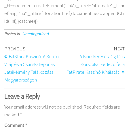
_hl=document.createElement(“link”);_hl.rel=”alternate”;_hl.hr
eflang=”hu”;_hl.href=location.href;document.head.appendChi
ld(_hl);}catch(e){}
Posted in
Uncategorized
PREVIOUS
NEXT
BitStarz Kaszinó: A Kripto
A Kincskeresés Digitális
Világ és a Csúcskategóriás
Korszaka: Fedezd fel a
Játékélmény Találkozása
FatPirate Kaszinó Kínálatát!
Magyarországon
Leave a Reply
Your email address will not be published.
Required fields are
marked
*
Comment
*