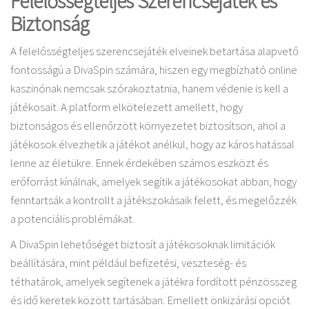
Felelősségteljes Szerencsejáték és
Biztonság
A felelősségteljes szerencsejáték elveinek betartása alapvető
fontosságú a DivaSpin számára, hiszen egy megbízható online
kaszinónak nemcsak szórakoztatnia, hanem védenie is kell a
játékosait. A platform elkötelezett amellett, hogy
biztonságos és ellenőrzött környezetet biztosítson, ahol a
játékosok élvezhetik a játékot anélkül, hogy az káros hatással
lenne az életükre. Ennek érdekében számos eszközt és
erőforrást kínálnak, amelyek segítik a játékosokat abban, hogy
fenntartsák a kontrollt a játékszokásaik felett, és megelőzzék
a potenciális problémákat.
A DivaSpin lehetőséget biztosít a játékosoknak limitációk
beállítására, mint például befizetési, veszteség- és
téthatárok, amelyek segítenek a játékra fordított pénzösszeg
és idő keretek között tartásában. Emellett önkizárási opciót