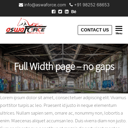
info@aswaforce.com
+91 98252 68653
Aswaforce
CONTACT US
Menu
Full Width page – no gaps
Lorem ipsum dolor sit amet, consectetuer adipiscing elit. Vivamus
porttitor turpis ac leo. Praesent id justo in neque elementum
ultrices. Nullam sapien sem, ornare ac, nonummy non, lobortis a
enim. Maecenas aliquet accumsan leo. Duis viverra diam non justo.