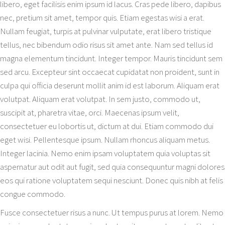
libero, eget facilisis enim ipsum id lacus. Cras pede libero, dapibus
nec, pretium sit amet, tempor quis. Etiam egestas wisi a erat.
Nullam feugiat, turpis at pulvinar vulputate, erat libero tristique
tellus, nec bibendum odio risus sit amet ante. Nam sed tellus id
magna elementum tincidunt. Integer tempor. Mauris tincidunt sem
sed arcu. Excepteur sint occaecat cupidatat non proident, sunt in
culpa qui officia deserunt mollit anim id est laborum. Aliquam erat
volutpat. Aliquam erat volutpat. In sem justo, commodo ut,
suscipit at, pharetra vitae, orci. Maecenas ipsum velit,
consectetuer eu lobortis ut, dictum at dui. Etiam commodo dui
eget wisi. Pellentesque ipsum. Nullam rhoncus aliquam metus.
Integer lacinia. Nemo enim ipsam voluptatem quia voluptas sit
aspernatur aut odit aut fugit, sed quia consequuntur magni dolores
eos qui ratione voluptatem sequi nesciunt. Donec quis nibh at felis
congue commodo.
Fusce consectetuer risus a nunc. Ut tempus purus at lorem. Nemo