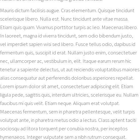
Mauris dictum facilisis augue. Cras elementum. Quisque tincidunt
scelerisque libero. Nulla est. Nunc tincidunt ante vitae massa.
Etiam quis quam. Vivamus porttitor turpis ac leo. Maecenas libero.
In laoreet, magna id viverra tincidunt, sem odio bibendum justo,
vel imperdiet sapien wisi sed libero. Fusce tellus odio, dapibus id
fermentum quis, suscipit id erat. Nullam justo enim, consectetuer
nec, ullamcorper ac, vestibulum in, elit. Itaque earum rerum hic
tenetur a sapiente delectus, ut aut reiciendis voluptatibus maiores
alias consequatur aut perferendis doloribus asperiores repellat.
Lorem ipsum dolor sit amet, consectetuer adipiscing elit. Etiam
ligula pede, sagittis quis, interdum ultricies, scelerisque eu. Nullam
faucibus mi quis velit. Etiam neque. Aliquam erat volutpat.
Maecenas fermentum, sem in pharetra pellentesque, velit turpis
volutpat ante, in pharetra metus odio a lectus. Class aptent taciti
sociosqu ad litora torquent per conubia nostra, per inceptos
hymenaeos. Integer vulputate sem a nibh rutrum consequat.