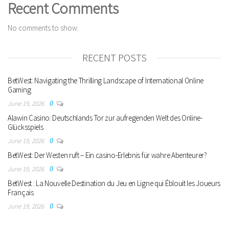
Recent Comments
No comments to show.
RECENT POSTS
BetWest: Navigating the Thrilling Landscape of International Online
Gaming
June 19, 2026
0
Alawin Casino: Deutschlands Tor zur aufregenden Welt des Online-
Glücksspiels
June 19, 2026
0
BetWest: Der Westen ruft – Ein casino-Erlebnis für wahre Abenteurer?
June 19, 2026
0
BetWest : La Nouvelle Destination du Jeu en Ligne qui Éblouit les Joueurs
Français
June 19, 2026
0