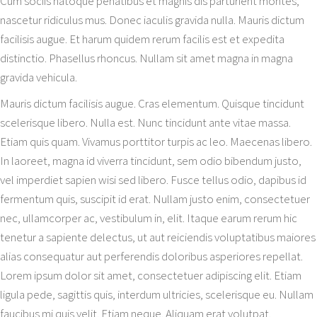
Cum sociis natoque penatibus et magnis dis parturient montes,
nascetur ridiculus mus. Donec iaculis gravida nulla. Mauris dictum
facilisis augue. Et harum quidem rerum facilis est et expedita
distinctio. Phasellus rhoncus. Nullam sit amet magna in magna
gravida vehicula.
Mauris dictum facilisis augue. Cras elementum. Quisque tincidunt
scelerisque libero. Nulla est. Nunc tincidunt ante vitae massa.
Etiam quis quam. Vivamus porttitor turpis ac leo. Maecenas libero.
In laoreet, magna id viverra tincidunt, sem odio bibendum justo,
vel imperdiet sapien wisi sed libero. Fusce tellus odio, dapibus id
fermentum quis, suscipit id erat. Nullam justo enim, consectetuer
nec, ullamcorper ac, vestibulum in, elit. Itaque earum rerum hic
tenetur a sapiente delectus, ut aut reiciendis voluptatibus maiores
alias consequatur aut perferendis doloribus asperiores repellat.
Lorem ipsum dolor sit amet, consectetuer adipiscing elit. Etiam
ligula pede, sagittis quis, interdum ultricies, scelerisque eu. Nullam
faucibus mi quis velit. Etiam neque. Aliquam erat volutpat.