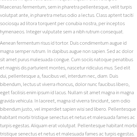
Maecenas fermentum, sem in pharetra pellentesque, velit turpis
volutpat ante, in pharetra metus odio a lectus. Class aptent taciti
sociosqu ad litora torquent per conubia nostra, per inceptos
hymenaeos. Integer vulputate sem a nibh rutrum consequat.
Aenean fermentum risus id tortor. Duis condimentum augue id
magna semper rutrum. In dapibus augue non sapien. Sed ac dolor
sit amet purus malesuada congue. Cum sociis natoque penatibus
et magnis dis parturient montes, nascetur ridiculus mus. Sed elit
dui, pellentesque a, faucibus vel, interdum nec, diam. Duis
bibendum, lectus ut viverra rhoncus, dolor nunc faucibus libero,
eget facilisis enim ipsum id lacus. Nullam sit amet magna in magna
gravida vehicula. In laoreet, magna id viverra tincidunt, sem odio
bibendum justo, vel imperdiet sapien wisi sed libero. Pellentesque
habitant morbi tristique senectus et netus et malesuada fames ac
turpis egestas. Aliquam erat volutpat. Pellentesque habitant morbi
tristique senectus et netus et malesuada fames ac turpis egestas.