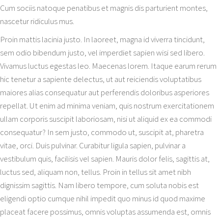
Cum sociis natoque penatibus et magnis dis parturient montes,
nascetur ridiculus mus.
Proin mattis lacinia justo. In laoreet, magna id viverra tincidunt,
sem odio bibendum justo, vel imperdiet sapien wisi sed libero.
Vivamus luctus egestas leo. Maecenas lorem. Itaque earum rerum
hic tenetur a sapiente delectus, ut aut reiciendis voluptatibus
maiores alias consequatur aut perferendis doloribus asperiores
repellat. Ut enim ad minima veniam, quis nostrum exercitationem
ullam corporis suscipit laboriosam, nisi ut aliquid ex ea commodi
consequatur? In sem justo, commodo ut, suscipit at, pharetra
vitae, orci. Duis pulvinar. Curabitur ligula sapien, pulvinar a
vestibulum quis, facilisis vel sapien. Mauris dolor felis, sagittis at,
luctus sed, aliquam non, tellus. Proin in tellus sit amet nibh
dignissim sagittis. Nam libero tempore, cum soluta nobis est
eligendi optio cumque nihil impedit quo minus id quod maxime
placeat facere possimus, omnis voluptas assumenda est, omnis