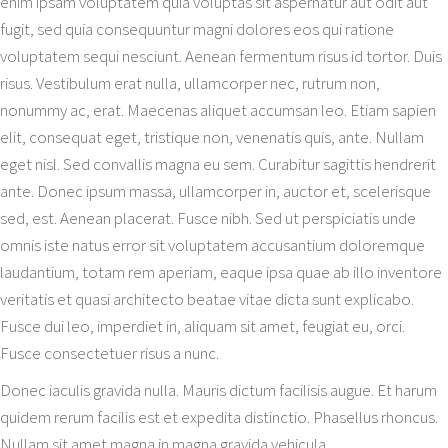
enim ipsam voluptatem quia voluptas sit aspernatur aut odit aut
fugit, sed quia consequuntur magni dolores eos qui ratione
voluptatem sequi nesciunt. Aenean fermentum risus id tortor. Duis
risus. Vestibulum erat nulla, ullamcorper nec, rutrum non,
nonummy ac, erat. Maecenas aliquet accumsan leo. Etiam sapien
elit, consequat eget, tristique non, venenatis quis, ante. Nullam
eget nisl. Sed convallis magna eu sem. Curabitur sagittis hendrerit
ante. Donec ipsum massa, ullamcorper in, auctor et, scelerisque
sed, est. Aenean placerat. Fusce nibh. Sed ut perspiciatis unde
omnis iste natus error sit voluptatem accusantium doloremque
laudantium, totam rem aperiam, eaque ipsa quae ab illo inventore
veritatis et quasi architecto beatae vitae dicta sunt explicabo.
Fusce dui leo, imperdiet in, aliquam sit amet, feugiat eu, orci.
Fusce consectetuer risus a nunc.
Donec iaculis gravida nulla. Mauris dictum facilisis augue. Et harum
quidem rerum facilis est et expedita distinctio. Phasellus rhoncus.
Nullam sit amet magna in magna gravida vehicula.